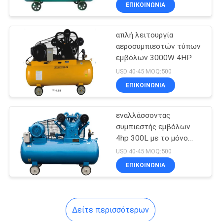
ΕΠΙΚΟΙΝΩΝΙΑ
ΈΛΕΓΧΟΣ
απλή λειτουργία
ΠΟΙΌΤΗΤΑΣ
αεροσυμπιεστών τύπων
εμβόλων 3000W 4HP
ΕΠΙΚΟΙΝΩΝΉΣΤΕ
USD 40-45 MOQ:500
ΜΑΖΊ
ΕΠΙΚΟΙΝΩΝΙΑ
ΜΑΣ
εναλλάσσοντας
συμπιεστής εμβόλων
ΕΙΔΉΣΕΙΣ
4hp 300L με το μόνο
σύστημα προστασίας
USD 40-45 MOQ:500
ΥΠΟΘΈΣΕΙΣ
ΕΠΙΚΟΙΝΩΝΙΑ
ΖΗΤΉΣΤΕ
Δείτε περισσότερων
ΠΡΟΣΦΟΡΆ