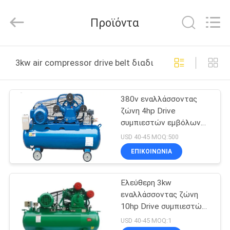
Yang
Chic
Machinery
Προϊόντα
Co.,
Ltd..
All
Rights
ΣΠΊΤΙ
Reserved.
3kw air compressor drive belt διαδικτυακή κατασκευή
ΠΡΟΪΌΝΤΑ
380v εναλλάσσοντας
ζώνη 4hp Drive
ΣΧΕΤΙΚΆ
συμπιεστών εμβόλων
ΜΕ
κυλίνδρων 3kw
USD 40-45 MOQ:500
ΕΜΆΣ
ΕΠΙΚΟΙΝΩΝΙΑ
Ελεύθερη 3kw
ΕΠΙΣΚΈΨΕΙΣ
εναλλάσσοντας ζώνη
ΣΤΟ
10hp Drive συμπιεστών
εμβόλων πετρελαίου
ΕΡΓΟΣΤΆΣΙΟ
USD 40-45 MOQ:1