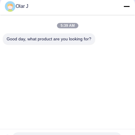
Olar J
5:39 AM
Good day, what product are you looking for?
Λαϊκή κατηγορία
Όλα
Πολυ Μηχανή 
Αεροσυμπιεστής 
Συσκευασίας
Βιδών
Μηχανή 
Κενή Μηχανή 
Συσκευασίας Vffs
Συσκευασίας 
Σφραγίδων
Ζαρωμένη Μηχανή 
Μηχανή 
Συσκευασίας 
Συσκευασίας 
Κιβωτίων
Τσαντών Τσαγιού
Αυτόματη 
Αποστηρωμένη 
Κονσερβοποιώντας 
Μηχανή Πλήρωσης 
Μηχανή
Χαρτοκιβωτίων