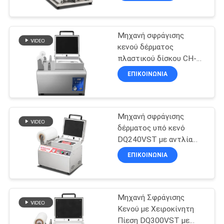
Ανοξείδωτο Χάλυβα
Τροφίμων και Καλούπι
Ανοδιωμένου
Αλουμινίου 6061 για
Μηχανή σφράγισης
Συσκευασία Φρέσκων
κενού δέρματος
Τροφίμων
πλαστικού δίσκου CH-
DQ230VST με
ΕΠΙΚΟΙΝΩΝΙΑ
ανοξείδωτο χάλυβα
τροφίμων και 6061
ανωδικοποιημένο
αλουμίνιο καλούπι για
Μηχανή σφράγισης
συσκευασία γρήγορου
δέρματος υπό κενό
φαγητού
DQ240VST με αντλία
ανοξείδωτου χάλυβα
ΕΠΙΚΟΙΝΩΝΙΑ
304 ποιότητας
τροφίμων και μούχλα
αλουμινίου 6061 για
σφράγιση κιβωτίων
Μηχανή Σφράγισης
γρήγορου φαγητού
Κενού με Χειροκίνητη
Πίεση DQ300VST με