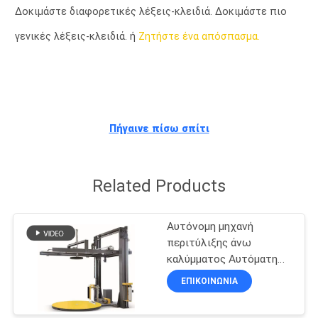
Δοκιμάστε διαφορετικές λέξεις-κλειδιά. Δοκιμάστε πιο
ΈΛΕΓΧΟΣ
γενικές λέξεις-κλειδιά. ή
Ζητήστε ένα απόσπασμα.
ΠΟΙΌΤΗΤΑΣ
ΕΠΙΚΟΙΝΩΝΉΣΤΕ
ΜΑΖΊ
Πήγαινε πίσω σπίτι
ΜΑΣ
Related Products
ΕΙΔΉΣΕΙΣ
Αυτόνομη μηχανή
ΥΠΟΘΈΣΕΙΣ
περιτύλιξης άνω
καλύμματος Αυτόματη
μηχανή περιτύλιξης άνω
ΕΠΙΚΟΙΝΩΝΙΑ
ΖΗΤΉΣΤΕ
καλύμματος
ΠΡΟΣΦΟΡΆ
Κατασκευαστής μηχανών