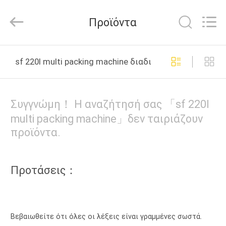
Yang
Chic
Machinery
Προϊόντα
Co.,
Ltd..
All
Rights
ΣΠΊΤΙ
Reserved.
sf 220l multi packing machine διαδικτυακή κατασκευή
ΠΡΟΪΌΝΤΑ
Συγγνώμη！ Η αναζήτησή σας 「sf 220l
ΣΧΕΤΙΚΆ
multi packing machine」δεν ταιριάζουν
προϊόντα.
ΜΕ
ΕΜΆΣ
Προτάσεις：
ΕΠΙΣΚΈΨΕΙΣ
ΣΤΟ
ΕΡΓΟΣΤΆΣΙΟ
Βεβαιωθείτε ότι όλες οι λέξεις είναι γραμμένες σωστά.