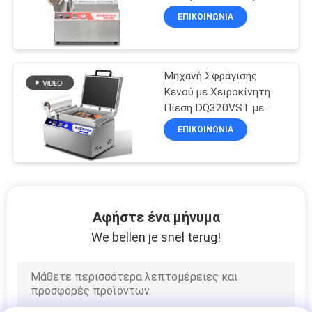
Ανοξείδωτο Χάλυβα
ΕΠΙΚΟΙΝΩΝΙΑ
Τροφίμων 304 και
Μήτρα από Ανοδιωμένο
Αλουμίνιο 6061 για
Σφράγιση Δίσκων
Μηχανή Σφράγισης
Ταχυφαγείων
Κενού με Χειροκίνητη
Πίεση DQ320VST με
Ανοξείδωτο Χάλυβα 304
ΕΠΙΚΟΙΝΩΝΙΑ
Κατάλληλο για Τρόφιμα
και Καλούπι
Ανοδιωμένου
Αλουμινίου 6061 για
Δισκάκια Ταχυφαγείων
Αφήστε ένα μήνυμα
We bellen je snel terug!