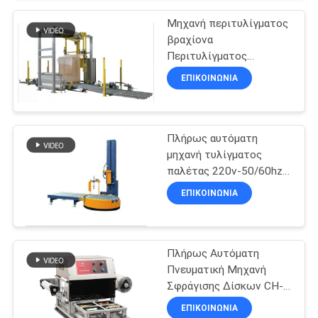
περιέλιξης αυτομάτων
επάνω καλύμματος
Μηχανή περιτυλίγματος
SITEMAP
βραχίονα
Περιτυλίγματος
παλέτας φιλμ με
ΕΠΙΚΟΙΝΩΝΙΑ
PRIVACY
συσκευασία κάλυψης
POLICY
κορυφής φιλμ Πλήρης
αυτόματη μηχανή
περιέλιξης
Πλήρως αυτόματη
σπειροειδούς βραχίονα
μηχανή τυλίγματος
παλέτας 220v-50/60hz
με 30pcs/min Speed
ΕΠΙΚΟΙΝΩΝΙΑ
Stretch Film Wrapper
Πλήρως Αυτόματη
Πνευματική Μηχανή
Σφράγισης Δίσκων CH-
QF430T-S με
ΕΠΙΚΟΙΝΩΝΙΑ