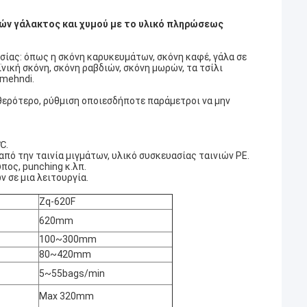
ών γάλακτος και χυμού με το υλικό πληρώσεως
σίας: όπως η σκόνη καρυκευμάτων, σκόνη καφέ, γάλα σε
ική σκόνη, σκόνη ραβδιών, σκόνη μωρών, τα τσίλι
 mehndi.
θερότερο, ρύθμιση οποιεσδήποτε παράμετροι να μην
℃.
από την ταινία μιγμάτων, υλικό συσκευασίας ταινιών PE.
πος, punching κ.λπ.
 σε μια λειτουργία.
Zq-620F
620mm
100~300mm
80~420mm
5~55bags/min
Max 320mm