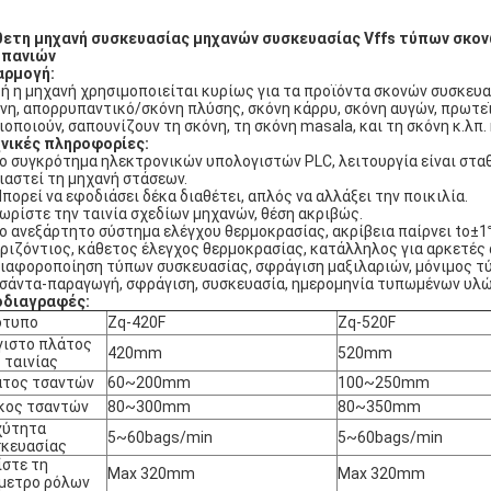
ετη μηχανή συσκευασίας μηχανών συσκευασίας Vffs τύπων σκον
υπανιών
αρμογή:
ή η μηχανή χρησιμοποιείται κυρίως για τα προϊόντα σκονών συσκευα
νη, απορρυπαντικό/σκόνη πλύσης, σκόνη κάρρυ, σκόνη αυγών, πρωτεϊν
ιοποιούν, σαπουνίζουν τη σκόνη, τη σκόνη masala, και τη σκόνη κ.λπ.
νικές πληροφορίες:
Το συγκρότημα ηλεκτρονικών υπολογιστών PLC, λειτουργία είναι στα
ιαστεί τη μηχανή στάσεων.
Μπορεί να εφοδιάσει δέκα διαθέτει, απλός να αλλάξει την ποικιλία.
Χωρίστε την ταινία σχεδίων μηχανών, θέση ακριβώς.
Το ανεξάρτητο σύστημα ελέγχου θερμοκρασίας, ακρίβεια παίρνει to±1
Οριζόντιος, κάθετος έλεγχος θερμοκρασίας, κατάλληλος για αρκετές 
Διαφοροποίηση τύπων συσκευασίας, σφράγιση μαξιλαριών, μόνιμος τύ
Τσάντα-παραγωγή, σφράγιση, συσκευασία, ημερομηνία τυπωμένων υλών
οδιαγραφές:
ότυπο
Zq-420F
Zq-520F
ιστο πλάτος
420mm
520mm
 ταινίας
άτος τσαντών
60~200mm
100~250mm
κος τσαντών
80~300mm
80~350mm
χύτητα
5~60bags/min
5~60bags/min
κευασίας
ίστε τη
Max 320mm
Max 320mm
μετρο ρόλων