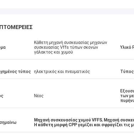
ΠΤΟΜΈΡΕΙΕΣ
Κάθετη μηχανή συσκευασίας μηχανών
ομα
συσκευασίας Vffs τύπων σκονών
Υλικό 
γάλακτος και χυμού
γημένος τύπος
ηλεκτρικός και πνευματικός
Τύπος
Εξουσ
ος
Νέος
των μ
πυρήν
Μηχανή συσκευασίας χυμού VFFS
,
Μηχανή συσκε
σημαίνω
Η κάθετη μορφή CPP γεμίζει και σφραγίζει τις 