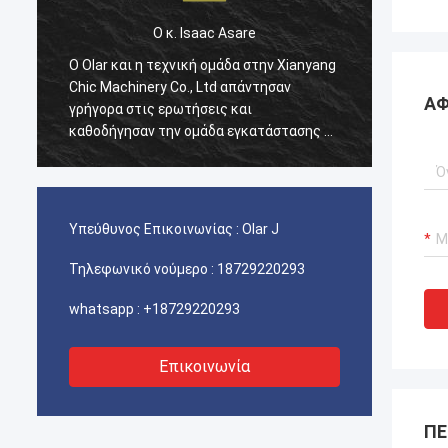
Ο κ. Isaac Asare
Ο κ. Is
Olar και η τεχνική ομάδα στην Xianyang
Ο Olar και η τεχνικ
ic Machinery Co., Ltd απάντησαν
Chic Machinery Co.,
ΑΦ
ήγορα στις ερωτήσεις και
γρήγορα στις ερωτή
θοδήγησαν την ομάδα εγκατάστασης σε
καθοδήγησαν την ομ
η τη διαδικασία. Στο τέλος, το
όλη τη διαδικασία. 
χάνημα λειτουργεί κανονικά και
μηχάνημα λειτουργε
μαστε ευχαριστημένοι με αυτήν την
είμαστε ευχαριστημέ
ορά.
αγορά.
Υπεύθυνος Επικοινωνίας :
Olar J
Τηλεφωνικό νούμερο :
18729220293
whatsapp :
+18729220293
Επικοινωνία
ΠΕ