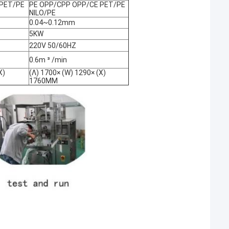
 PET/PE
PE OPP/CPP OPP/CE PET/PE
NILO/PE
0.04~0.12mm
5KW
220V 50/60HZ
0.6m ³ /min
Χ)
(Λ) 1700× (W) 1290× (Χ)
1760MM