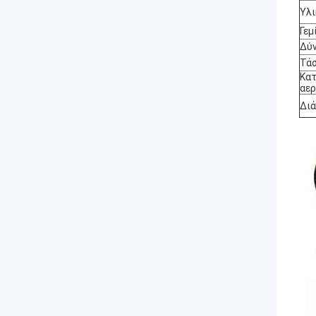
Υλι
Γεμ
Δύ
Τά
Κα
αερ
Δι