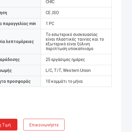
CHIC
ηση
CE ,ISO
 παραγγελίας min
1 PC
Το εσωτερικό συσκευασίας
είναι πλαστικές ταινίες και το
ία λεπτομέρειες
εξωτερικό είναι ξύλινη
περίπτωση υποκαπνισμο
παράδοσης
25 εργάσιμες ημέρες
ρωμής
L/C, T/T, Western Union
ητα προσφοράς
10 κομμάτι το μήνα
η Τιμή
Επικοινωνήστε