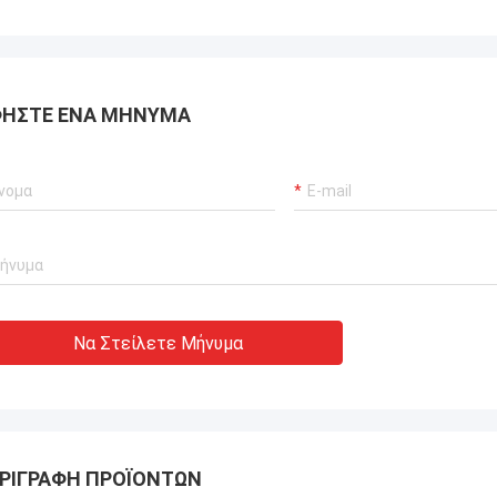
aac Asare
ή ομάδα στην Xianyang
 Ltd απάντησαν
ΉΣΤΕ ΈΝΑ ΜΉΝΥΜΑ
σεις και
άδα εγκατάστασης σε
Στο τέλος, το
ί κανονικά και
νοι με αυτήν την
Να Στείλετε Μήνυμα
ΡΙΓΡΑΦΉ ΠΡΟΪΌΝΤΩΝ