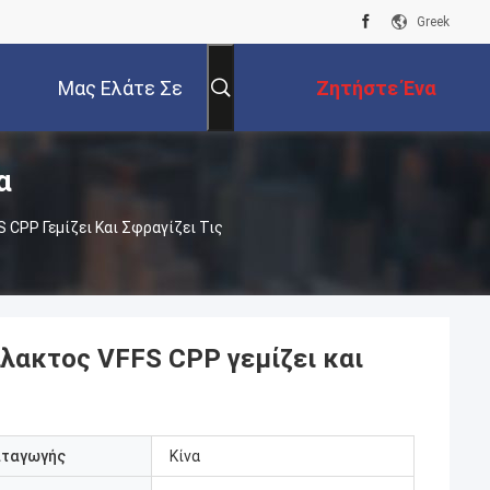
Greek
Μας Ελάτε Σε
Ζητήστε Ένα
α
Επαφή Με
Απόσπασμα
CPP Γεμίζει Και Σφραγίζει Τις
λακτος VFFS CPP γεμίζει και
αταγωγής
Κίνα