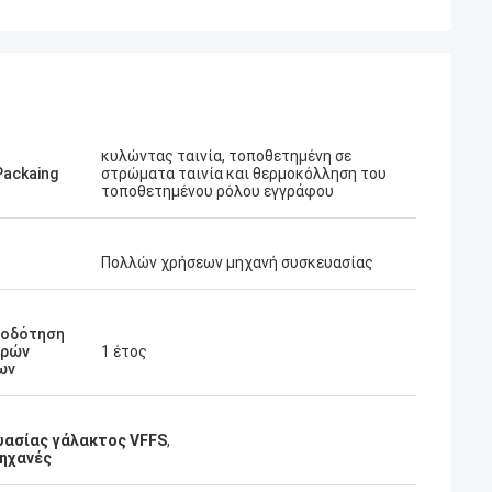
κυλώντας ταινία, τοποθετημένη σε
Packaing
στρώματα ταινία και θερμοκόλληση του
τοποθετημένου ρόλου εγγράφου
Πολλών χρήσεων μηχανή συσκευασίας
ιοδότηση
ερών
1 έτος
ων
υασίας γάλακτος VFFS
,
μηχανές