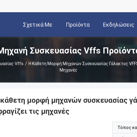
Σχετικά Με
Προϊόντα
Εκδηλώσεις
Μηχανή Συσκευασίας Vffs Προϊόντ
Εμάς
υασίας Vffs
/
Η Κάθετη Μορφή Μηχανών Συσκευασίας Γάλακτος VFFS 
Μηχανές
 κάθετη μορφή μηχανών συσκευασίας γά
ραγίζει τις μηχανές
Τόπος κ