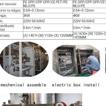
PE OPP/CPP OPP/CE PET/PE
PE OPP/CPP OPP/CE
κό ταινιών
NILO/PE
NILO/PE
ίστε το πάχος
0.04~0.12mm
0.04~0.12mm
ναμη
3KW
4KW
ση
220V 50/60HZ
220V 50/60HZ
τανάλωση
0.6m ³ /min
0.6m ³ /min
ίου
(Λ) 1630× (W) 1230× (
άσταση
(Λ) 1457× (W) 1130× (Χ) 1350MM
1470MM