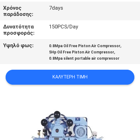
Χρόνος
7days
ΈΛΕΓΧΟΣ
παράδοσης:
ΠΟΙΌΤΗΤΑΣ
Δυνατότητα
150PCS/Day
προσφοράς:
ΕΠΙΚΟΙΝΩΝΉΣΤΕ
Υψηλό φως:
,
0.8Mpa Oil Free Piston Air Compressor
,
5Hp Oil Free Piston Air Compressor
ΜΑΖΊ
0.8Mpa silent portable air compressor
ΜΑΣ
ΚΑΛΎΤΕΡΗ ΤΙΜΉ
ΕΙΔΉΣΕΙΣ
ΥΠΟΘΈΣΕΙΣ
ΖΗΤΉΣΤΕ
ΠΡΟΣΦΟΡΆ