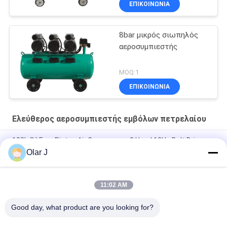
ΕΠΙΚΟΙΝΩΝΙΑ
8bar μικρός σιωπηλός
αεροσυμπιεστής
MOQ:1
ΕΠΙΚΟΙΝΩΝΙΑ
Ελεύθερος αεροσυμπιεστής εμβόλων πετρελαίου
180L Oil Free Piston Air Compressor 3 Head 10Hp Belt Driven
Type
Olar J
7.5KW Silent Oil Free Compressor Blue 970L Min Copper Wire
Motor
11:02 AM
5Hp Oil Free Piston Air Compressor Silent Portable 0.8Mpa
Good day, what product are you looking for?
Λαϊκή κατηγορία
Όλα