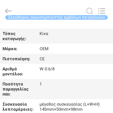
Yang
Chic
Machinery
Co.,
Ltd..
Ελεύθερος αεροσυμπιεστής εμβόλων πετρελαίου
All
Rights
ΣΠΊΤΙ
Reserved.
Τόπος
Κίνα
καταγωγής:
ΠΡΟΪΌΝΤΑ
Μάρκα:
OEM
ΣΧΕΤΙΚΆ
Πιστοποίηση:
CE
ΜΕ
Αριθμό
W-0.6/8
μοντέλου:
ΕΜΆΣ
Ποσότητα
1
παραγγελίας
ΕΠΙΣΚΈΨΕΙΣ
min:
ΣΤΟ
Συσκευασία
μέγεθος συσκευασίας (L×W×H):
ΕΡΓΟΣΤΆΣΙΟ
λεπτομέρειες:
145mm×50mm×98mm