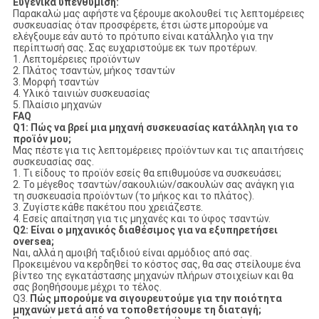
Ευγενικά υπενθύμιση:
Παρακαλώ μας αφήστε να ξέρουμε ακολουθεί τις λεπτομέρειες
συσκευασίας όταν προσφέρετε, έτσι ώστε μπορούμε να
ελέγξουμε εάν αυτό το πρότυπο είναι κατάλληλο για την
περίπτωσή σας. Σας ευχαριστούμε εκ των προτέρων.
1. Λεπτομέρειες προϊόντων
2. Πλάτος τσαντών, μήκος τσαντών
3. Μορφή τσαντών
4. Υλικό ταινιών συσκευασίας
5. Πλαίσιο μηχανών
FAQ
Q1: Πώς να βρεί μια μηχανή συσκευασίας κατάλληλη για το
προϊόν μου;
Μας πέστε για τις λεπτομέρειες προϊόντων και τις απαιτήσεις
συσκευασίας σας.
1. Τι είδους το προϊόν εσείς θα επιθυμούσε να συσκευάσει;
2. Το μέγεθος τσαντών/σακουλιών/σακουλών σας ανάγκη για
τη συσκευασία προϊόντων (το μήκος και το πλάτος).
3. Ζυγίστε κάθε πακέτου που χρειάζεστε.
4. Εσείς απαίτηση για τις μηχανές και το ύφος τσαντών.
Q2: Είναι ο μηχανικός διαθέσιμος για να εξυπηρετήσει
oversea;
Ναι, αλλά η αμοιβή ταξιδιού είναι αρμόδιος από σας.
Προκειμένου να κερδηθεί το κόστος σας, θα σας στείλουμε ένα
βίντεο της εγκατάστασης μηχανών πλήρων στοιχείων και θα
σας βοηθήσουμε μέχρι το τέλος.
Q3.
Πώς μπορούμε να σιγουρευτούμε για την ποιότητα
μηχανών μετά από να τοποθετήσουμε τη διαταγή;