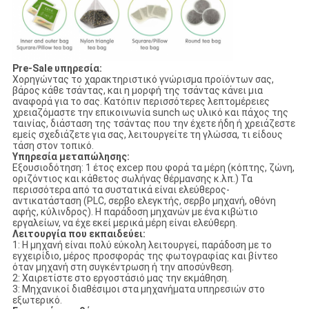
Pre-Sale υπηρεσία:
Χορηγώντας το χαρακτηριστικό γνώρισμα προϊόντων σας,
βάρος κάθε τσάντας, και η μορφή της τσάντας κάνει μια
αναφορά για το σας. Κατόπιν περισσότερες λεπτομέρειες
χρειαζόμαστε την επικοινωνία sunch ως υλικό και πάχος της
ταινίας, διάσταση της τσάντας που την έχετε ήδη ή χρειάζεστε
εμείς σχεδιάζετε για σας, λειτουργείτε τη γλώσσα, τι είδους
τάση στον τοπικό.
Υπηρεσία μεταπώλησης:
Εξουσιοδότηση: 1 έτος excep που φορά τα μέρη (κόπτης, ζώνη,
οριζόντιος και κάθετος σωλήνας θέρμανσης κ.λπ.) Τα
περισσότερα από τα συστατικά είναι ελεύθερος-
αντικατάσταση (PLC, σερβο ελεγκτής, σερβο μηχανή, οθόνη
αφής, κύλινδρος). Η παράδοση μηχανών με ένα κιβώτιο
εργαλείων, να έχε εκεί μερικά μέρη είναι ελεύθερη.
Λειτουργία που εκπαιδεύει:
1: Η μηχανή είναι πολύ εύκολη λειτουργεί, παράδοση με το
εγχειρίδιο, μέρος προσφοράς της φωτογραφίας και βίντεο
όταν μηχανή στη συγκέντρωση ή την αποσύνθεση.
2: Χαιρετίστε στο εργοστάσιό μας την εκμάθηση.
3: Μηχανικοί διαθέσιμοι στα μηχανήματα υπηρεσιών στο
εξωτερικό.