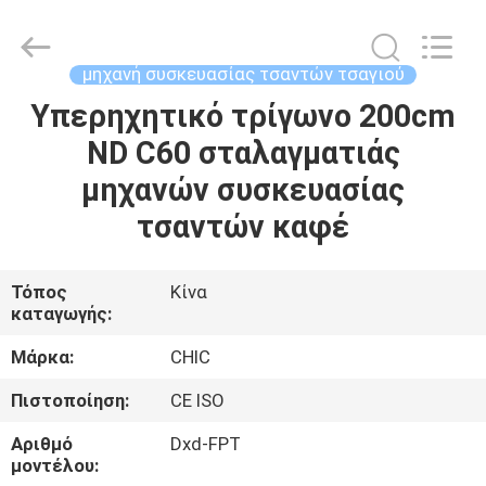
Yang
Chic
Machinery
Co.,
Ltd..
μηχανή συσκευασίας τσαντών τσαγιού
All
Rights
Υπερηχητικό τρίγωνο 200cm
ΣΠΊΤΙ
Reserved.
ND C60 σταλαγματιάς
ΠΡΟΪΌΝΤΑ
μηχανών συσκευασίας
τσαντών καφέ
ΣΧΕΤΙΚΆ
ΜΕ
Τόπος
Κίνα
καταγωγής:
ΕΜΆΣ
Μάρκα:
CHIC
ΕΠΙΣΚΈΨΕΙΣ
Πιστοποίηση:
CE ISO
ΣΤΟ
Αριθμό
Dxd-FPT
ΕΡΓΟΣΤΆΣΙΟ
μοντέλου: