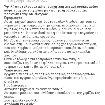
Περιγραφή προϊόντων
Υψηλή αποτελεσματική υπερηχητική μηχανή συσκευασίας
καφέ τσαγιού τριγώνων με τη μηχανή συσκευασίας
τσαντών τσαγιού φίλτρων
Εφαρμογές:
Αυτή η μηχανή μπορεί αυτόματα να ολοκληρώσει την τσάντα-
παραγωγή, την πλήρωση, τη μέτρηση, τη σφράγιση, τη σίτιση
νημάτων, την ετικέττα που συνδέουν, που κόβουν και που
μετρούν, κ.λπ. Inporve ιδιαίτερα η αποδοτικότητα εργασίας και
να μειώσει τις δαπάνες εργασίας.
ND-C60 η μηχανή συσκευασίας τσαγιού χρησιμοποιείται
ευρέως στη βιομηχανία συσκευασίας χορταριών και τσαγιού,
που περιλαμβάνει: μαύρο τσάι, πράσινο τσάι, βοτανικό τσάι,
καφές αλέσματος, σκόνη ιατρικής, ουσία ποτών και κ.λπ.
Σκοπός:
Είναι κατάλληλο για τα προϊόντα τσαντών τσαγιού
συσκευάζοντας, όπως τα φύλλα τσαγιού, τον καφέ, το κινεζικό
ιατρικό τσάι και το βοτανικό τσάι, κ.λπ.
Υλικό πακέτων:
έγγραφο/πλαστικό, πλαστικό/πλαστικό, πλαστικό/αργίλιο/
πλαστικό, έγγραφο/αργίλιο/έγγραφο plastic.tea, νήμα,
ετικέττα
Προδιαγραφή:
Αυτόματη μηχανή συσκευασίας τσαγιού
Αυτόματη ρύθμιση του μεγέθους σακουλών και της γεμίζοντας
σειράς.
Σύστημα ελέγχου PLC.
Απόδοση τεχνικής