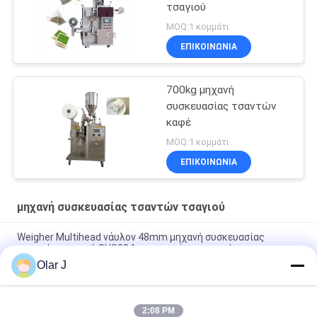
τσαγιού
MOQ:1 κομμάτι
ΕΠΙΚΟΙΝΩΝΙΑ
700kg μηχανή
συσκευασίας τσαντών
καφέ
MOQ:1 κομμάτι
ΕΠΙΚΟΙΝΩΝΙΑ
μηχανή συσκευασίας τσαντών τσαγιού
Weigher Multihead νάυλον 48mm μηχανή συσκευασίας
τσαντών τσαγιού SUS304 για το τσάι χορταριών
Olar J
Υπερηχητικό τρίγωνο 200cm ND C60 σταλαγματιάς μηχανών
συσκευασίας τσαντών καφέ
2:08 PM