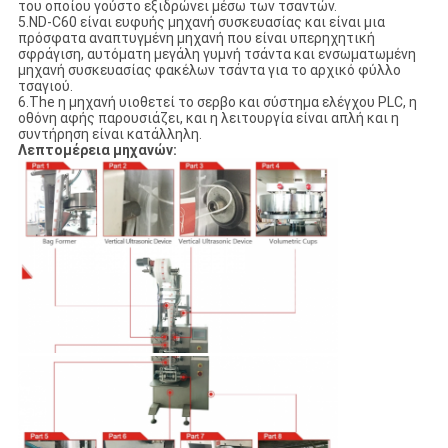
του οποίου γούστο εξιδρώνει μέσω των τσαντών.
5.ND-C60 είναι ευφυής μηχανή συσκευασίας και είναι μια
πρόσφατα αναπτυγμένη μηχανή που είναι υπερηχητική
σφράγιση, αυτόματη μεγάλη γυμνή τσάντα και ενσωματωμένη
μηχανή συσκευασίας φακέλων τσάντα για το αρχικό φύλλο
τσαγιού.
6.The η μηχανή υιοθετεί το σερβο και σύστημα ελέγχου PLC, η
οθόνη αφής παρουσιάζει, και η λειτουργία είναι απλή και η
συντήρηση είναι κατάλληλη.
Λεπτομέρεια μηχανών: