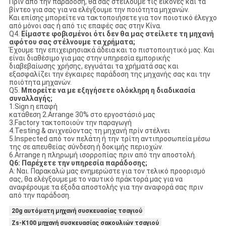
Πριν από την παράδοση, θα σας στείλουμε τις εικόνες και τα
βίντεο για σας για να ελέγξουμε την ποιότητα μηχανών.
Και επίσης μπορείτε να τακτοποιήσετε για τον ποιοτικό έλεγχο
από μόνοι σας ή από τις επαφές σας στην Κίνα.
Q4.
Είμαστε φοβισμένοι ότι δεν θα μας στείλετε τη μηχανή
αφότου σας στέλνουμε τα χρήματα;
Έχουμε την επιχειρησιακά άδεια και το πιστοποιητικό μας. Και
είναι διαθέσιμο για μας στην υπηρεσία εμπορικής
διαβεβαίωσης χρήσης, εγγυάται τα χρήματά σας και
εξασφαλίζει την έγκαιρες παράδοση της μηχανής σας και την
ποιότητα μηχανών.
Q5.
Μπορείτε να με εξηγήσετε ολόκληρη η διαδικασία
συναλλαγής;
1.Sign η επαφή
κατάθεση 2.Arrange 30% στο εργοστάσιό μας
3.Factory τακτοποιούν την παραγωγή
4.Testing & ανιχνεύοντας τη μηχανή πρίν στέλνει
5.Inspected από τον πελάτη ή την τρίτη αντιπροσωπεία μέσω
της σε απευθείας σύνδεση ή δοκιμής περιοχών.
6.Arrange η πληρωμή ισορροπίας πριν από την αποστολή.
Q6: Παρέχετε την υπηρεσία παράδοσης;
Α: Ναι. Παρακαλώ μας ενημερώστε για τον τελικό προορισμό
σας, θα ελέγξουμε με το ναυτικό πράκτορά μας για να
αναφέρουμε τα έξοδα αποστολής για την αναφορά σας πριν
από την παράδοση.
20g αυτόματη μηχανή συσκευασίας τσαγιού
Zs-K100 μηχανή συσκευασίας σακουλιών τσαγιού