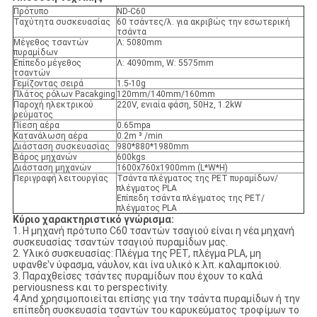
Πρότυπο
ND-C60
Ταχύτητα συσκευασίας
60 τσάντες/λ. για ακριβώς την εσωτερική
τσάντα
Μέγεθος τσαντών
Λ: 5080mm
πυραμίδων
Επίπεδο μέγεθος
Λ: 4090mm, W: 5575mm
τσαντών
Γεμίζοντας σειρά
1.5-10g
Πλάτος ρόλων Pacakging
120mm/140mm/160mm
Παροχή ηλεκτρικού
220V, ενιαία φάση, 50Hz, 1.2kW
ρεύματος
Πίεση αέρα
0.65mpa
Κατανάλωση αέρα
0.2m ³ /min
Διάσταση συσκευασίας
980*880*1980mm
Βάρος μηχανών
600kgs
Διάσταση μηχανών
1600x760x1900mm (L*W*H)
Περιγραφή λειτουργίας
Τσάντα πλέγματος της PET πυραμίδων/
πλέγματος PLA
Επίπεδη τσάντα πλέγματος της PET/
πλέγματος PLA
Κύριο χαρακτηριστικό γνώρισμα:
1. Η μηχανή πρότυπο C60 τσαντών τσαγιού είναι η νέα μηχανή
συσκευασίας τσαντών τσαγιού πυραμίδων μας.
2. Υλικό συσκευασίας: Πλέγμα της PET, πλέγμα PLA, μη
υφανθε'ν ύφασμα, νάυλον, και ίνα υλικό κ.λπ. καλαμποκιού.
3. Παραχθείσες τσάντες πυραμίδων που έχουν το καλά
perviousness και το perspectivity.
4.And χρησιμοποιείται επίσης για την τσάντα πυραμίδων ή την
επίπεδη συσκευασία τσαντών του καρυκεύματος τροφίμων το