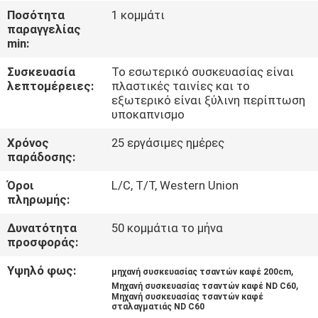
Ποσότητα
1 κομμάτι
παραγγελίας
ΈΛΕΓΧΟΣ
min:
ΠΟΙΌΤΗΤΑΣ
Συσκευασία
Το εσωτερικό συσκευασίας είναι
λεπτομέρειες:
πλαστικές ταινίες και το
ΕΠΙΚΟΙΝΩΝΉΣΤΕ
εξωτερικό είναι ξύλινη περίπτωση
υποκαπνισμο
ΜΑΖΊ
Χρόνος
25 εργάσιμες ημέρες
ΜΑΣ
παράδοσης:
Όροι
L/C, T/T, Western Union
ΕΙΔΉΣΕΙΣ
πληρωμής:
Δυνατότητα
50 κομμάτια το μήνα
ΥΠΟΘΈΣΕΙΣ
προσφοράς:
Υψηλό φως:
,
μηχανή συσκευασίας τσαντών καφέ 200cm
ΖΗΤΉΣΤΕ
,
Μηχανή συσκευασίας τσαντών καφέ ND C60
Μηχανή συσκευασίας τσαντών καφέ
ΠΡΟΣΦΟΡΆ
σταλαγματιάς ND C60