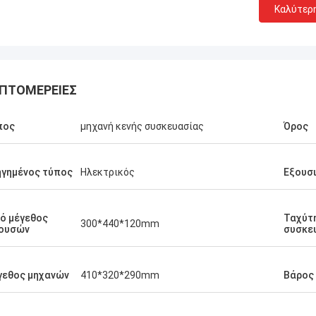
Καλύτερ
ΠΤΟΜΈΡΕΙΕΣ
πος
μηχανή κενής συσκευασίας
Όρος
γημένος τύπος
Ηλεκτρικός
Εξουσ
ό μέγεθος
Ταχύτ
300*440*120mm
θουσών
συσκε
γεθος μηχανών
410*320*290mm
Βάρος