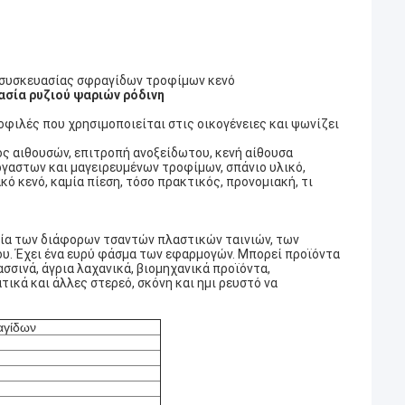
συσκευασίας σφραγίδων τροφίμων κενό
σία ρυζιού ψαριών ρόδινη
οφιλές που χρησιμοποιείται στις οικογένειες και ψωνίζει
ος αιθουσών, επιτροπή ανοξείδωτου, κενή αίθουσα
ργαστων και μαγειρευμένων τροφίμων, σπάνιο υλικό,
ακό κενό, καμία πίεση, τόσο πρακτικός, προνομιακή, τι
σία των διάφορων τσαντών πλαστικών ταινιών, των
υ. Έχει ένα ευρύ φάσμα των εφαρμογών. Μπορεί προϊόντα
σσινά, άγρια λαχανικά, βιομηχανικά προϊόντα,
ικά και άλλες στερεό, σκόνη και ημι ρευστό να
αγίδων