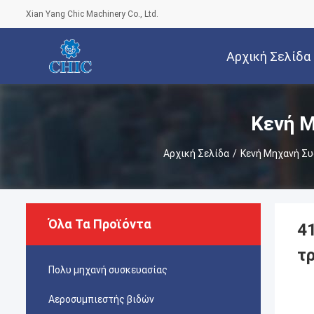
Xian Yang Chic Machinery Co., Ltd.
Αρχική Σελίδα
Κενή Μ
Αρχική Σελίδα
/
Κενή Μηχανή Σ
Όλα Τα Προϊόντα
4
τ
Πολυ μηχανή συσκευασίας
Αεροσυμπιεστής βιδών