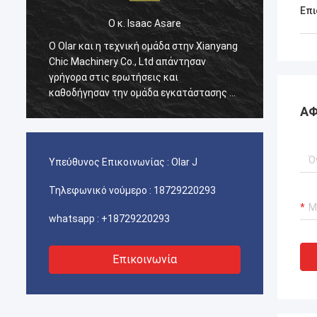
Επι
Ο κ. Isaac Asare
την Xianyang
Ο Olar και η τεχνική ομάδα στην Xianyang
τησαν
Chic Machinery Co., Ltd απάντησαν
γρήγορα στις ερωτήσεις και
ατάστασης σε
καθοδήγησαν την ομάδα εγκατάστασης σε
, το
όλη τη διαδικασία. Στο τέλος, το
ΑΦ
ά και
μηχάνημα λειτουργεί κανονικά και
υτήν την
είμαστε ευχαριστημένοι με αυτήν την
αγορά.
Υπεύθυνος Επικοινωνίας :
Olar J
Τηλεφωνικό νούμερο :
18729220293
whatsapp :
+18729220293
Επικοινωνία