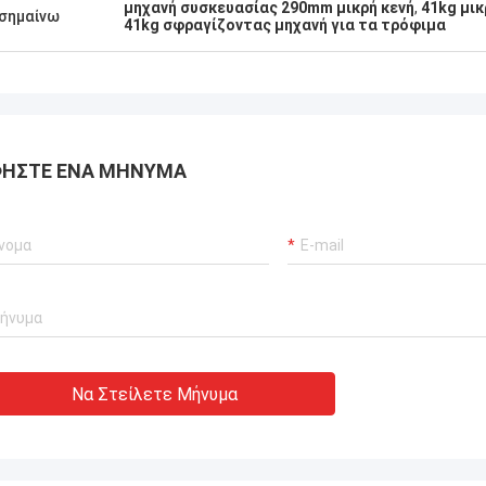
μηχανή συσκευασίας 290mm μικρή κενή
,
41kg μικ
σημαίνω
41kg σφραγίζοντας μηχανή για τα τρόφιμα
ΉΣΤΕ ΈΝΑ ΜΉΝΥΜΑ
Να Στείλετε Μήνυμα