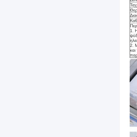
Ταχ
Θερ
Δια
Καθ
Περ
1. 
ψύξ
ηλε
2. 
και
παρ