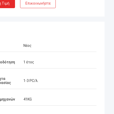
η Τιμή
Επικοινωνήστε
Νέος
ιοδότηση
1 έτος
ητα
1-3 PC/λ.
υασίας
 μηχανών
41KG