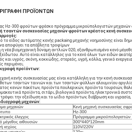
ΡΙΓΡΑΦΉ ΠΡΟΪΌΝΤΩΝ
ας Hz-300 φρούτων φρέσκο πρόγραμμα μικροϋπολογιστών μηχανών 
ή τσαντών συσκευασίας μηχανών φρούτων κρέατος κενή συσκευα
αρμογές:
ό το είδος αυτόματης κενής packaing μηχανής νοημοσύνης είναι δημ
 να αποφύγει τα απόβλητα τροφίμων
 η νέα βιομηχανική δύναμη αντλιών 020, εξανθρωπισμένο κενό μέγεθ
ξείδωτου. Αυτό είναι κατάλληλος για το κενό όλων των ειδών ακατέ
ός και υγρός, σκόνη, κοκκώδης, στερεός, υγρή, κόλλα, γενικό ενεργει
ίς περιμένει;
ιγραφή προϊόντων:
ηχανή κενής συσκευασίας μας είναι κατάλληλη για την κενή συσκευα
θετων τσαντών ταινιών και των τσαντών φύλλων αλουμινίου αργιλίο
ατος κενών πακέτων, προϊόντα πουλερικών, προϊόντα τουρσιών, θαλα
μακευτικά προϊόντα, σιτάρι, βιολογικά προϊόντα, ηλεκτρονικά συστατ
τρέψει την οξείδωση και το ωίδιο προϊόντων, διάβρωση και υγρασία,
οδιαγραφή μηχανών:
ομα μηχανών
Κενή μηχανή συσκευασίας σφρ
ότυπο
Hz-300
κτρικός έλεγχος
Πρόγραμμα μικροϋπολογιστών
ό μέγεθος αιθουσών
300*440*120mm
ή ισχύος
110V/220V
ναμη μηχανών
120w