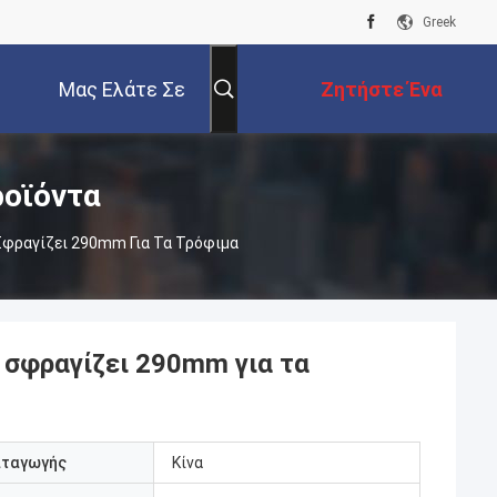
Greek
Μας Ελάτε Σε
Ζητήστε Ένα
Επαφή Με
Απόσπασμα
ροϊόντα
Σφραγίζει 290mm Για Τα Τρόφιμα
 σφραγίζει 290mm για τα
αταγωγής
Κίνα