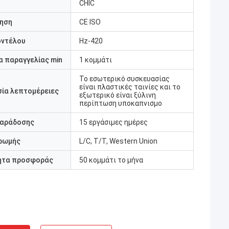
CHIC
ηση
CE ISO
οντέλου
Hz-420
 παραγγελίας min
1 κομμάτι
Το εσωτερικό συσκευασίας
είναι πλαστικές ταινίες και το
ία λεπτομέρειες
εξωτερικό είναι ξύλινη
περίπτωση υποκαπνισμο
παράδοσης
15 εργάσιμες ημέρες
ρωμής
L/C, T/T, Western Union
ητα προσφοράς
50 κομμάτι το μήνα