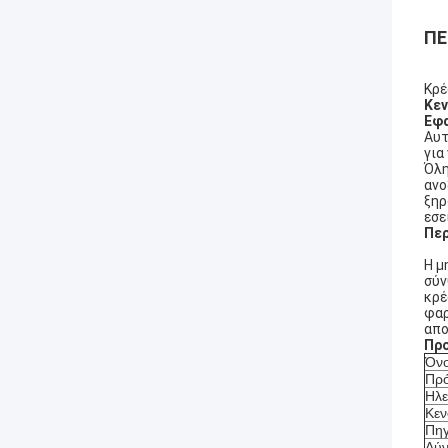
ΠΕ
Κρέ
Κεν
Εφ
Αυτ
για
Όλη
ανο
ξηρ
εσε
Περ
Η μ
σύν
κρέ
φαρ
απο
Πρ
Όν
Πρ
Ηλε
Κεν
Πηγ
Δύ