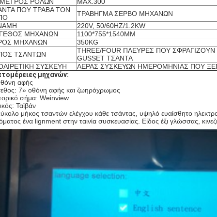
ΑΜΕΤΡΟΣ ΡΟΛΩΝ
MAX.300
ΑΝΤΑ ΠΟΥ ΤΡΑΒΑ ΤΟΝ
ΤΡΑΒΗΓΜΑ ΣΕΡΒΟ ΜΗΧΑΝΩΝ
ΠΟ
ΝΑΜΗ
220V, 50/60HZ/1.2KW
ΓΕΘΟΣ ΜΗΧΑΝΩΝ
1100*755*1540MM
ΡΟΣ ΜΗΧΑΝΩΝ
350KG
THREE/FOUR ΠΛΕΥΡΕΣ ΠΟΥ ΣΦΡΑΓΙΖΟΥΝ 
ΠΟΣ ΤΣΑΝΤΩΝ
GUSSET ΤΣΑΝΤΑ
ΟΑΙΡΕΤΙΚΗ ΣΥΣΚΕΥΗ
ΑΕΡΑΣ ΣΥΣΚΕΥΩΝ ΗΜΕΡΟΜΗΝΙΑΣ ΠΟΥ ΞΕ
τομέρειες μηχανών:
θόνη αφής
εθος: 7» οθόνη αφής και ζωηρόχρωμος
ορικό σήμα: Weinview
ικός: Ταϊβάν
εύκολο μήκος τσαντών ελέγχου κάθε τσάντας, υψηλό ευαίσθητο ηλεκτρ
όματος ένα lignment στην ταινία συσκευασίας.
Είδος έξι γλώσσας, κινεζ