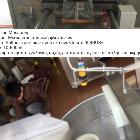
έρη Mesauring
μα: Μετρώντας συσκευή φλυτζανιών
κό: Βαθμός τροφίμων πλαστικό ανοξείδωτο 304SUS+
e: 10-500ml
σιμοποίηση τεχνολογίας αρχής μετατροπής όγκου της απλής και μικρή