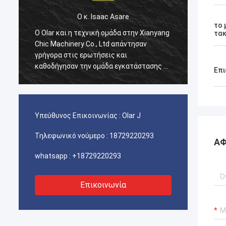
. Isaac Asare
Ο κ. Isaac Asare
το 
νική ομάδα στην Xianyang
Ο Olar και η τεχνική ομάδα στην X
τακ
o., Ltd απάντησαν
Chic Machinery Co., Ltd απάντησαν
ωτήσεις και
γρήγορα στις ερωτήσεις και
ν ομάδα εγκατάστασης σε
καθοδήγησαν την ομάδα εγκατάστ
Επι
α. Στο τέλος, το
όλη τη διαδικασία. Στο τέλος, το
ργεί κανονικά και
μηχάνημα λειτουργεί κανονικά κα
τημένοι με αυτήν την
είμαστε ευχαριστημένοι με αυτήν 
αγορά.
Υπεύθυνος Επικοινωνίας :
Olar J
Τηλεφωνικό νούμερο :
18729220293
ΑΦ
whatsapp :
+18729220293
Επικοινωνία