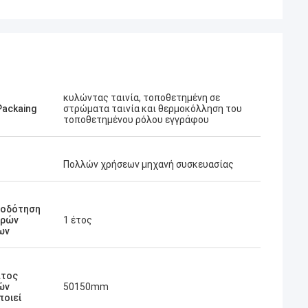
κυλώντας ταινία, τοποθετημένη σε
Packaing
στρώματα ταινία και θερμοκόλληση του
τοποθετημένου ρόλου εγγράφου
Πολλών χρήσεων μηχανή συσκευασίας
ιοδότηση
ερών
1 έτος
ων
άτος
ών
50150mm
ποιεί