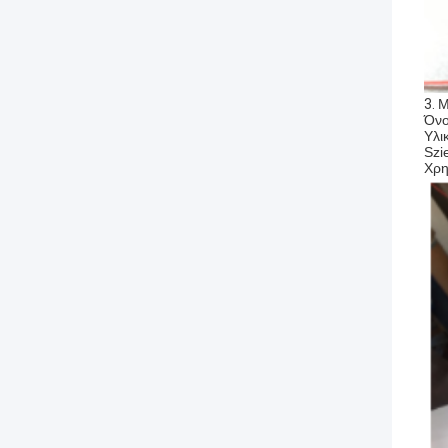
3.
Μ
Όνο
Υλι
Szi
Χρη