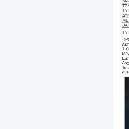
ΔΙ
ΤΣ
ΤΥ
ΔΥ
ΜΕ
ΒΑ
ΤΥ
ΠΡ
Λεπ
1.
Ο
Μέγ
Εμπ
Αρχ
Το 
αυτ