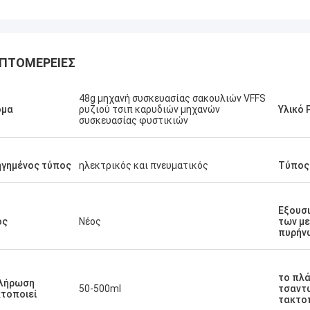
ΠΤΟΜΈΡΕΙΕΣ
48g μηχανή συσκευασίας σακουλιών VFFS
ομα
ρυζιού τσιπ καρυδιών μηχανών
Υλικό 
συσκευασίας φυστικιών
γημένος τύπος
ηλεκτρικός και πνευματικός
Τύπος
Εξουσ
ος
Νέος
των μ
πυρήν
το πλ
πλήρωση
50-500ml
τσαντ
τοποιεί
τακτο