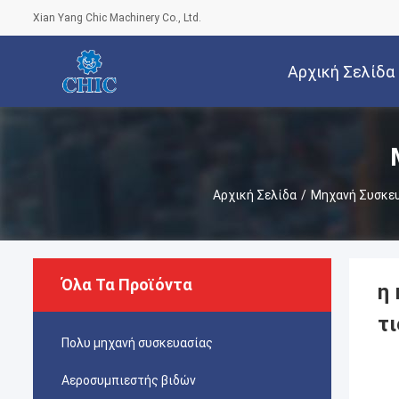
Xian Yang Chic Machinery Co., Ltd.
Αρχική Σελίδα
Αρχική Σελίδα
/
Μηχανή Συσκευ
Όλα Τα Προϊόντα
η
τ
Πολυ μηχανή συσκευασίας
Αεροσυμπιεστής βιδών