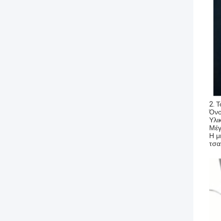
2.
Τ
Όνο
Υλι
Μέγ
Η μ
τσα