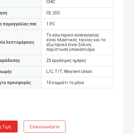
CHIC
ηση
CE ,ISO
 παραγγελίας min
1 PC
Το εσωτερικό συσκευασίας
είναι πλαστικές ταινίες και το
ία λεπτομέρειες
εξωτερικό είναι ξύλινη
περίπτωση υποκαπνισμο
παράδοσης
25 εργάσιμες ημέρες
ρωμής
L/C, T/T, Western Union
ητα προσφοράς
10 κομμάτι το μήνα
η Τιμή
Επικοινωνήστε