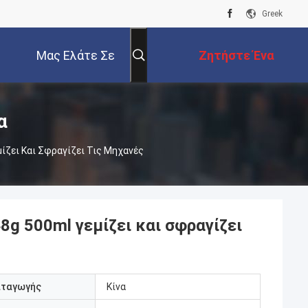
Greek
Μας Ελάτε Σε
Ζητήστε Ένα
Επαφή Με
Απόσπασμα
α
ίζει Και Σφραγίζει Τις Μηχανές
g 500ml γεμίζει και σφραγίζει
αταγωγής
Κίνα