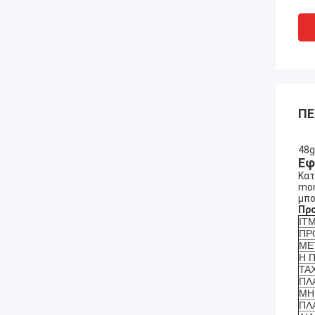
ΠΕ
48g
Εφ
Κατ
mon
μπο
Πρ
IT
ΠΡ
ΜΕ
Η 
ΤΑ
ΠΛ
ΜΗ
ΠΛ