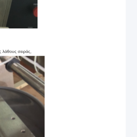
ς λάθους σειράς,