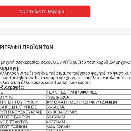
Να Στείλετε Μήνυμα
ΡΙΓΡΑΦΉ ΠΡΟΪΌΝΤΩΝ
 μηχανή συσκευασίας σακουλιών VFFS ρυζιού τσιπ καρυδιών μηχανώ
αρμογή:
άλληλος για τα ξεφγμένα τρόφιμα, το πρόχειρο φαγητό, το φυστίκι, τ
osodium glutamate, τα άσπρα σάκχαρα, τα φασόλια, το καλαμπόκι, το 
υλόνια και άλλο κόκκο, soliad υλική συσκευασία
οδιαγραφές:
ME
ΤΕΧΝΙΚΕΣ ΠΛΗΡΟΦΟΡΙΕΣ
ΟΤΥΠΟ
Ρεύμα-320A
ΤΡΗΣΗ ΤΟΥ ΤΥΠΟΥ
ΑΥΤΟΜΑΤΗ ΜΕΤΡΗΣΗ ΦΛΥΤΖΑΝΙΩΝ
ΠΛΗΡΩΣΗ ΧΤΥΠΗΣΕ
50-500ML
ΧΥΤΗΤΑ ΣΥΣΚΕΥΑΣΙΑΣ
30-80BAGS/MIN
ΑΤΟΣ ΤΣΑΝΤΩΝ
50150MM
ΚΟΣ ΤΣΑΝΤΩΝ
40270MM
ΑΤΟΣ ΤΑΙΝΙΩΝ
MAX.320MM