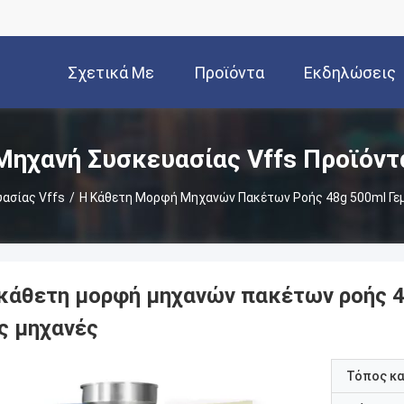
Σχετικά Με
Προϊόντα
Εκδηλώσεις
Εμάς
Μηχανή Συσκευασίας Vffs Προϊόντ
ασίας Vffs
/
Η Κάθετη Μορφή Μηχανών Πακέτων Ροής 48g 500ml Γεμ
 κάθετη μορφή μηχανών πακέτων ροής 48
ις μηχανές
Τόπος κ