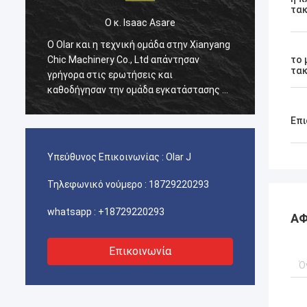
τακ
Ο κ. Isaac Asare
g
Ο Olar και η τεχνική ομάδα στην Xianyang
Ο Olar
Chic Machinery Co., Ltd απάντησαν
Chic M
το 
τακ
γρήγορα στις ερωτήσεις και
γρήγορ
ε
καθοδήγησαν την ομάδα εγκατάστασης σε
καθοδή
όλη τη διαδικασία. Στο τέλος, το
όλη τη
μηχάνημα λειτουργεί κανονικά και
μηχάνη
Επι
είμαστε ευχαριστημένοι με αυτήν την
είμαστ
αγορά.
αγορά.
Υπεύθυνος Επικοινωνίας :
Olar J
Τηλεφωνικό νούμερο :
18729220293
whatsapp :
+18729220293
ΑΦ
Επικοινωνία