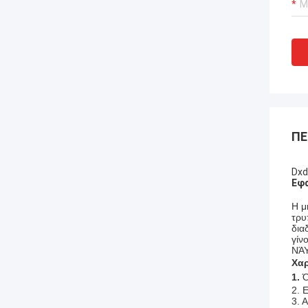
ΠΕ
Dxd
Εφ
Η μ
τρυ
δια
γίν
ΝΆΥ
Χαρ
1.
Ό
2. 
3.
Α