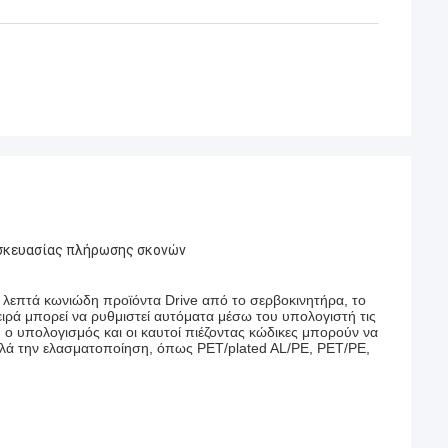
υσκευασίας πλήρωσης σκονών
χα λεπτά κωνιώδη προϊόντα Drive από το σερβοκινητήρα, το
σειρά μπορεί να ρυθμιστεί αυτόματα μέσω του υπολογιστή τις
 ο υπολογισμός και οι καυτοί πιέζοντας κώδικες μπορούν να
ολλά την ελασματοποίηση, όπως PET/plated AL/PE, PET/PE,