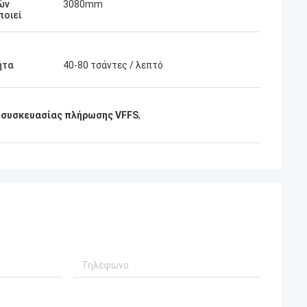
ών
3080mm
ποιεί
ητα
40-80 τσάντες / λεπτό
 συσκευασίας πλήρωσης VFFS
,