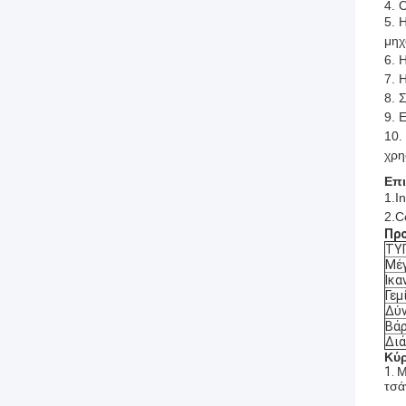
4.
Ο
5.
Η
μηχ
6. 
7.
Η
8.
Σ
9.
Ε
10.
χρη
Επ
1.I
2.C
Πρ
ΤΥ
Μέ
Ικα
Γεμ
Δύ
Βά
Διά
Κύρ
1.
Μ
τσά