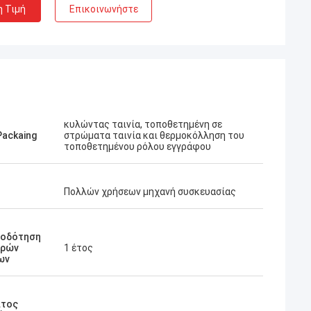
η Τιμή
Επικοινωνήστε
κυλώντας ταινία, τοποθετημένη σε
Packaing
στρώματα ταινία και θερμοκόλληση του
τοποθετημένου ρόλου εγγράφου
Πολλών χρήσεων μηχανή συσκευασίας
ιοδότηση
ερών
1 έτος
ων
άτος