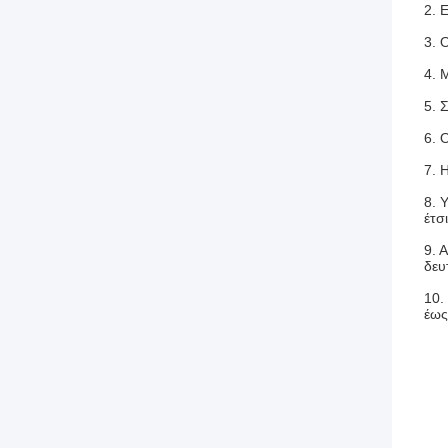
2. 
3. 
4. 
5. 
6. 
7. 
8. 
έτσ
9. 
δευ
10.
έως