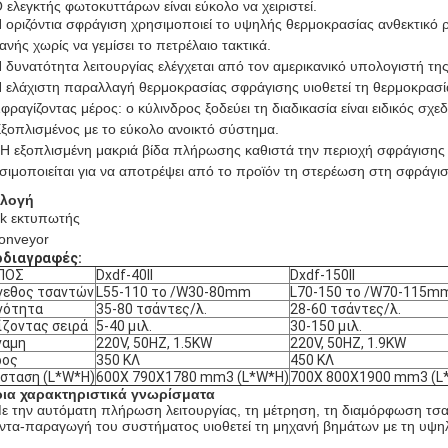
 ελεγκτής φωτοκυττάρων είναι εύκολο να χειριστεί.
 οριζόντια σφράγιση χρησιμοποιεί το υψηλής θερμοκρασίας ανθεκτικό ρ
ανής χωρίς να γεμίσει το πετρέλαιο τακτικά.
Η δυνατότητα λειτουργίας ελέγχεται από τον αμερικανικό υπολογιστή της 
 ελάχιστη παραλλαγή θερμοκρασίας σφράγισης υιοθετεί τη θερμοκρασία
φραγίζοντας μέρος: ο κύλινδρος ξοδεύει τη διαδικασία είναι ειδικός σχ
ξοπλισμένος με το εύκολο ανοικτό σύστημα.
 Η εξοπλισμένη μακριά βίδα πλήρωσης καθιστά την περιοχή σφράγισης
σιμοποιείται για να αποτρέψει από το προϊόν τη στερέωση στη σφράγισ
ιλογή
nk εκτυπωτής
onveyor
οδιαγραφές:
ΠΟΣ
Dxdf-40II
Dxdf-150II
γεθος τσαντών
L55-110 το /W30-80mm
L70-150 το /W70-115m
νότητα
35-80 τσάντες/λ.
28-60 τσάντες/λ.
ίζοντας σειρά
5-40 μιλ.
30-150 μιλ.
ναμη
220V, 50HZ, 1.5KW
220V, 50HZ, 1.9KW
ρος
350 ΚΛ
450 ΚΛ
σταση (L*W*H)
600X 790X1780 mm3 (L*W*H)
700X 800X1900 mm3 (L
ια χαρακτηριστικά γνωρίσματα
ε την αυτόματη πλήρωση λειτουργίας, τη μέτρηση, τη διαμόρφωση τσα
ντα-παραγωγή του συστήματος υιοθετεί τη μηχανή βημάτων με τη υψηλ