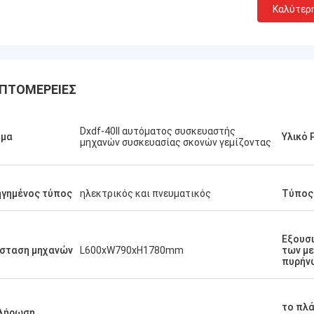
Καλύτερ
ΠΤΟΜΈΡΕΙΕΣ
Dxdf-40II αυτόματος συσκευαστής
ομα
Υλικό 
μηχανών συσκευασίας σκονών γεμίζοντας
γημένος τύπος
ηλεκτρικός και πνευματικός
Τύπος
Εξουσ
σταση μηχανών
L600xW790xH1780mm
των μ
πυρήν
το πλ
πλήρωση