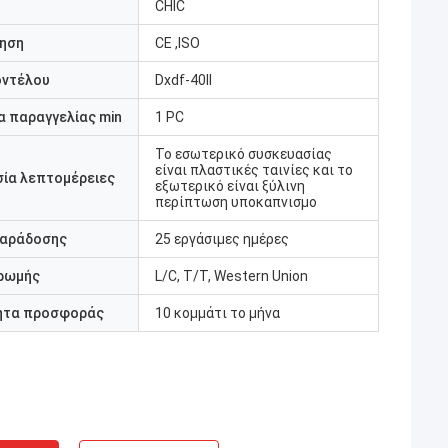
CHIC
ηση
CE ,ISO
οντέλου
Dxdf-40II
 παραγγελίας min
1 PC
Το εσωτερικό συσκευασίας
είναι πλαστικές ταινίες και το
ία λεπτομέρειες
εξωτερικό είναι ξύλινη
περίπτωση υποκαπνισμο
παράδοσης
25 εργάσιμες ημέρες
ρωμής
L/C, T/T, Western Union
ητα προσφοράς
10 κομμάτι το μήνα