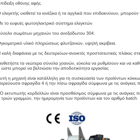
Επίδειξη οθόνης αφής.
Ο ελεγκτής υιοθετεί τα κινέζικα ή τα αγγλικά που επιδεικνύουν, μπορού
Με το ευφυές φωτοηλεκτρικό σύστημα ελεγκτών.
Σύνολο σωμάτων μηχανών του ανοξείδωτου 304.
Ογκομετρικό υλικό πληρώσεως φλυτζανιών, υψηλή ακρίβεια.
Η καλή διαφάνεια με τις δευτερεύων-ανοικτές προστατευτικές πλάκες στ
Υιοθετήστε τα νεώτερα σύνολα χοανών, εύκολα να ρυθμίσουν και να καθ
ι ώστε μπορεί να βελτιώσει την αποδοτικότητα εργασίας
Αυτή η μηχανή είναι κατάλληλη για τη συσκευασία των προϊόντων κόκκων
τερεύουσα σφραγίδα 4 ή την πίσω σφραγίδα σύμφωνα με τις ανάγκες 
 Ο εκτυπωτής κορδελλών είναι προσθέσιμος σύμφωνα με τις ανάγκες π
 τριών γραμμών, την ημερομηνία των προϊόντων και τον αριθμό batch.