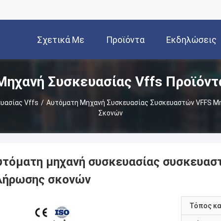
Σχετικά Με
Προϊόντα
Εκδηλώσεις
Μηχανή Συσκευασίας Vffs Προϊόντ
Εμάς
υασίας Vffs
/
Αυτόματη Μηχανή Συσκευασίας Συσκευαστών VFFS Μ
Σκονών
υτόματη μηχανή συσκευασίας συσκευασ
λήρωσης σκονών
Τόπος κ