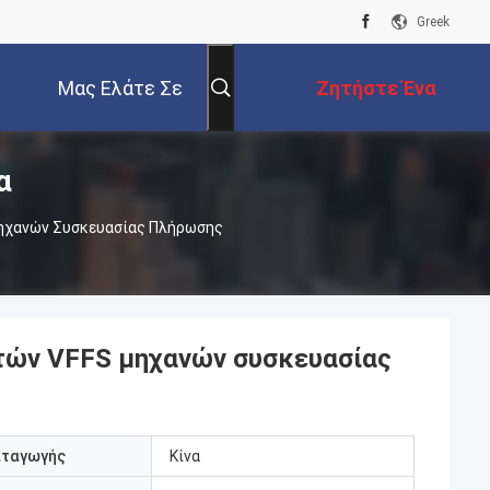
Greek
Μας Ελάτε Σε
Ζητήστε Ένα
α
Επαφή Με
Απόσπασμα
ηχανών Συσκευασίας Πλήρωσης
τών VFFS μηχανών συσκευασίας
αταγωγής
Κίνα