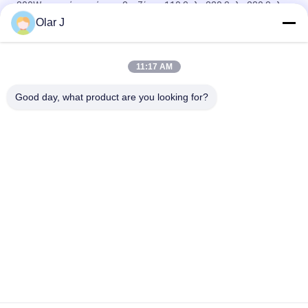
800W κινητή γεννήτρια βενζίνης 110 βολτ 220 βολτ 230 βολτ
Olar J
Κινητή γεννήτρια 2200W 110V/220/230V δύναμης βενζίνης
τεσσάρων κτυπήματος
11:17 AM
2.8kw 110V/220V/230V βενζίνης φορητά εργαλεία δύναμης
γεννητριών σιωπηλά
Good day, what product are you looking for?
Λαϊκή κατηγορία
Όλα
Πολυ Μηχανή 
Αεροσυμπιεστής 
Συσκευασίας
Βιδών
Μηχανή 
Κενή Μηχανή 
Συσκευασίας Vffs
Συσκευασίας 
Σφραγίδων
Ζαρωμένη Μηχανή 
Μηχανή 
Συσκευασίας 
Συσκευασίας 
Κιβωτίων
Τσαντών Τσαγιού
Αυτόματη 
Αποστηρωμένη 
Κονσερβοποιώντας 
Μηχανή Πλήρωσης 