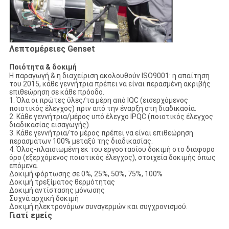
Λεπτομέρειες Genset
Ποιότητα & δοκιμή
Η παραγωγή & η διαχείριση ακολουθούν ISO9001: η απαίτηση
του 2015, κάθε γεννήτρια πρέπει να είναι περασμένη ακριβής
επιθεώρηση σε κάθε πρόοδο.
1. Όλα οι πρώτες ύλες/τα μέρη από IQC (εισερχόμενος
ποιοτικός έλεγχος) πριν από την έναρξη στη διαδικασία.
2. Κάθε γεννήτρια/μέρος υπό έλεγχο IPQC (ποιοτικός έλεγχος
διαδικασίας εισαγωγής).
3. Κάθε γεννήτρια/το μέρος πρέπει να είναι επιθεώρηση
περασμάτων 100% μεταξύ της διαδικασίας.
4. Όλος-πλαισιωμένη εκ του εργοστασίου δοκιμή στο διάφορο
όρο (εξερχόμενος ποιοτικός έλεγχος), στοιχεία δοκιμής όπως
επόμενα.
Δοκιμή φόρτωσης σε 0%, 25%, 50%, 75%, 100%
Δοκιμή τρεξίματος θερμότητας
Δοκιμή αντίστασης μόνωσης
Συχνά αρχική δοκιμή
Δοκιμή ηλεκτρονόμων συναγερμών και συγχρονισμού.
Γιατί εμείς