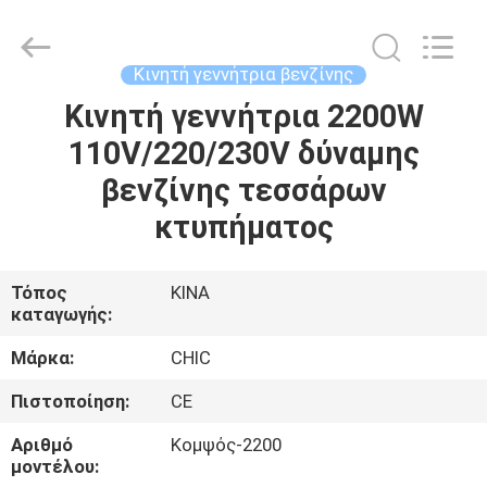
Yang
Chic
Machinery
Co.,
Ltd..
Κινητή γεννήτρια βενζίνης
All
Rights
Κινητή γεννήτρια 2200W
ΣΠΊΤΙ
Reserved.
110V/220/230V δύναμης
ΠΡΟΪΌΝΤΑ
βενζίνης τεσσάρων
κτυπήματος
ΣΧΕΤΙΚΆ
ΜΕ
Τόπος
ΚΙΝΑ
καταγωγής:
ΕΜΆΣ
Μάρκα:
CHIC
ΕΠΙΣΚΈΨΕΙΣ
Πιστοποίηση:
CE
ΣΤΟ
Αριθμό
Κομψός-2200
ΕΡΓΟΣΤΆΣΙΟ
μοντέλου: