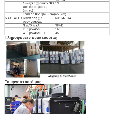
Συνεχές χρονικό 70%
13
φορτίο εργασίας
(ώρες)
Επίπεδο θορύβου (7m)
65 (7m)
ΔΙΑΣΤΑΣΕΙΣ
Διάσταση χιλ.
635×470×483
συσκευασίας
N.W/G.W κλ
38/40
20 " μονάδα FT
160
40 " μονάδα HQ
450
Πληροφορίες συσκευασίας
Το εργοστάσιό μας