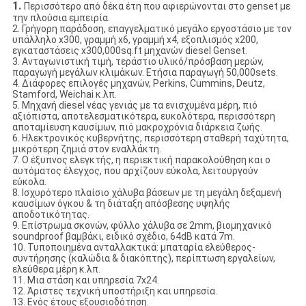
1.
Περισσότερο από δέκα έτη που αφιερώνονται στο genset με
την πλούσια εμπειρία.
2. Γρήγορη παράδοση, επαγγελματικό μεγάλο εργοστάσιο με τον
υπάλληλο x300, γραμμή x6, γραμμή x4, εξοπλισμός x200,
εγκαταστάσεις x300,000sq.ft μηχανών diesel Genset.
3. Ανταγωνιστική τιμή, τεράστιο υλικό/πρόσβαση μερών,
παραγωγή μεγάλων κλιμάκων. Ετήσια παραγωγή 50,000sets.
4. Διάφορες επιλογές μηχανών, Perkins, Cummins, Deutz,
Stamford, Weichai κ.λπ.
5. Μηχανή diesel νέας γενιάς με τα ενισχυμένα μέρη, πιό
αξιόπιστα, αποτελεσματικότερα, ευκολότερα, περισσότερη
αποταμίευση καυσίμων, πιό μακροχρόνια διάρκεια ζωής.
6. Ηλεκτρονικός κυβερνήτης, περισσότερη σταθερή ταχύτητα,
μικρότερη ζημιά στον εναλλάκτη.
7. Ο έξυπνος ελεγκτής, η περιεκτική παρακολούθηση και ο
αυτόματος έλεγχος, που αρχίζουν εύκολα, λειτουργούν
εύκολα.
8. Ισχυρότερο πλαίσιο χάλυβα βάσεων με τη μεγάλη δεξαμενή
καυσίμων όγκου & τη διάταξη απόσβεσης υψηλής
αποδοτικότητας.
9. Επίστρωμα σκονών, φύλλο χάλυβα σε 2mm, βιομηχανικό
soundproof βαμβάκι, ειδικό σχέδιο, 64dB κατά 7m.
10. Τυποποιημένα ανταλλακτικά: μπαταρία ελεύθερος-
συντήρησης (καλώδια & διακόπτης), περίπτωση εργαλείων,
ελεύθερα μέρη κ.λπ.
11. Μια στάση και υπηρεσία 7x24.
12. Άριστες τεχνική υποστήριξη και υπηρεσία.
13. Ενός έτους εξουσιοδότηση.