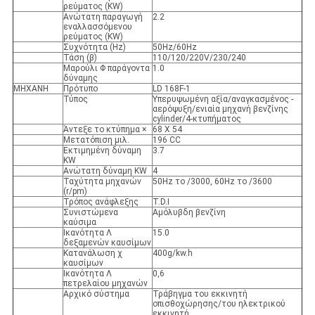
ρεύματος (KW)
Ανώτατη παραγωγή
2.2
εναλλασσόμενου
ρεύματος (KW)
Συχνότητα (Hz)
50Hz/60Hz
Τάση (β)
110/120/220V/230/240
Μαρούλι Φ παράγοντα
1.0
δύναμης
ΜΗΧΑΝΗ
Πρότυπο
LD 168F-1
Τύπος
Υπερυψωμένη αξία/αναγκασμένος -
αερόψυξη/ενιαία μηχανή βενζίνης
cylinder/4-κτυπήματος
Άντεξε το κτύπημα ×
68 X 54
Μετατόπιση μιλ.
196 CC
Εκτιμημένη δύναμη
3.7
KW
Ανώτατη δύναμη KW
4
Ταχύτητα μηχανών
50Hz το /3000, 60Hz το /3600
(r/pm)
Τρόπος ανάφλεξης
T.D.I
Συνιστώμενα
Αμόλυβδη βενζίνη
καύσιμα
Ικανότητα Λ
15.0
δεξαμενών καυσίμων
Κατανάλωση χ
400g/kw.h
καυσίμων
Ικανότητα Λ
0,6
πετρελαίου μηχανών
Αρχικό σύστημα
Τράβηγμα του εκκινητή
οπισθοχώρησης/του ηλεκτρικού
εκκινητή