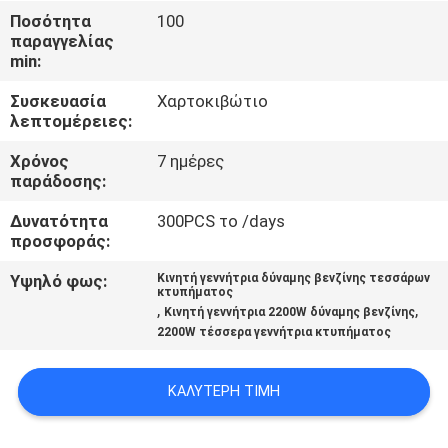
Ποσότητα
100
παραγγελίας
ΈΛΕΓΧΟΣ
min:
ΠΟΙΌΤΗΤΑΣ
Συσκευασία
Χαρτοκιβώτιο
λεπτομέρειες:
ΕΠΙΚΟΙΝΩΝΉΣΤΕ
Χρόνος
7 ημέρες
ΜΑΖΊ
παράδοσης:
ΜΑΣ
Δυνατότητα
300PCS το /days
προσφοράς:
ΕΙΔΉΣΕΙΣ
Υψηλό φως:
Κινητή γεννήτρια δύναμης βενζίνης τεσσάρων
κτυπήματος
,
,
Κινητή γεννήτρια 2200W δύναμης βενζίνης
2200W τέσσερα γεννήτρια κτυπήματος
ΥΠΟΘΈΣΕΙΣ
ΚΑΛΎΤΕΡΗ ΤΙΜΉ
ΖΗΤΉΣΤΕ
ΠΡΟΣΦΟΡΆ