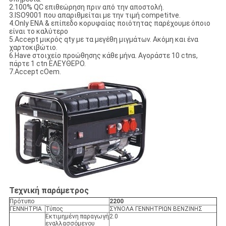
2.100% QC επιθεώρηση πριν από την αποστολή.
3.ISO9001 που απαριθμείται με την τιμή competitve.
4.Only ΕΝΑ & επίπεδο κορυφαίας ποιότητας παρέχουμε όποιο
είναι το καλύτερο
5.Accept μικρός qty με τα μεγέθη μιγμάτων. Ακόμη και ένα
χαρτοκιβώτιο.
6.Have στοιχείο προώθησης κάθε μήνα. Αγοράστε 10 ctns,
πάρτε 1 ctn ΕΛΕΥΘΕΡΟ.
7.Accept cOem.
Τεχνική παράμετρος
Πρότυπο
2200
ΓΕΝΝΗΤΡΙΑ
Τύπος
ΣΥΝΟΛΑ ΓΕΝΝΗΤΡΙΩΝ ΒΕΝΖΙΝΗΣ
Εκτιμημένη παραγωγή
2.0
εναλλασσόμενου