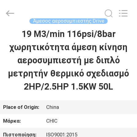
Xian
Yang
Chic
Machinery
Άμεσος αεροσυμπιεστής Drive
Co.,
Ltd..
19 M3/min 116psi/8bar
ΣΠΊΤΙ
All
Rights
Reserved.
χωρητικότητα άμεση κίνηση
ΠΡΟΪΌΝΤΑ
αεροσυμπιεστή με διπλό
μετρητήv θερμικό σχεδιασμό
ΣΧΕΤΙΚΆ
2HP/2.5HP 1.5KW 50L
ΜΕ
ΕΜΆΣ
Place of Origin:
China
Μάρκα:
CHIC
ΕΠΙΣΚΈΨΕΙΣ
Πιστοποίηση:
ISO9001:2015