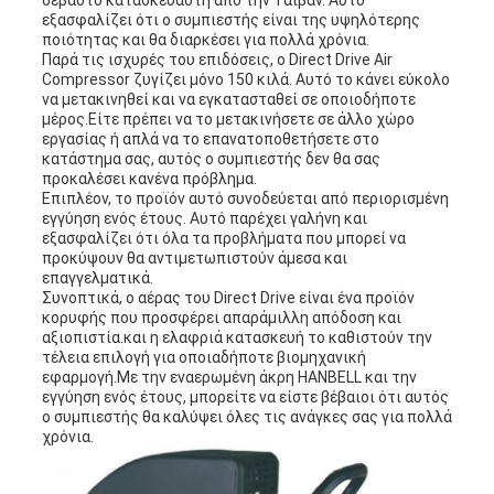
σεβαστό κατασκευαστή από την Ταϊβάν. Αυτό
εξασφαλίζει ότι ο συμπιεστής είναι της υψηλότερης
ποιότητας και θα διαρκέσει για πολλά χρόνια.
Παρά τις ισχυρές του επιδόσεις, ο Direct Drive Air
Compressor ζυγίζει μόνο 150 κιλά. Αυτό το κάνει εύκολο
να μετακινηθεί και να εγκατασταθεί σε οποιοδήποτε
μέρος.Είτε πρέπει να το μετακινήσετε σε άλλο χώρο
εργασίας ή απλά να το επανατοποθετήσετε στο
κατάστημα σας, αυτός ο συμπιεστής δεν θα σας
προκαλέσει κανένα πρόβλημα.
Επιπλέον, το προϊόν αυτό συνοδεύεται από περιορισμένη
εγγύηση ενός έτους. Αυτό παρέχει γαλήνη και
εξασφαλίζει ότι όλα τα προβλήματα που μπορεί να
προκύψουν θα αντιμετωπιστούν άμεσα και
επαγγελματικά.
Συνοπτικά, ο αέρας του Direct Drive είναι ένα προϊόν
κορυφής που προσφέρει απαράμιλλη απόδοση και
αξιοπιστία.και η ελαφριά κατασκευή το καθιστούν την
τέλεια επιλογή για οποιαδήποτε βιομηχανική
εφαρμογή.Με την εναερωμένη άκρη HANBELL και την
εγγύηση ενός έτους, μπορείτε να είστε βέβαιοι ότι αυτός
ο συμπιεστής θα καλύψει όλες τις ανάγκες σας για πολλά
χρόνια.