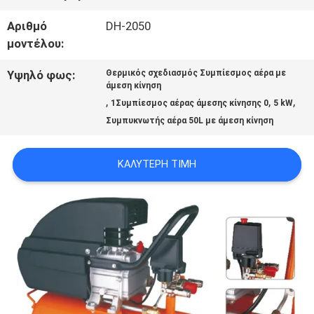
ΣΤΟ
Αριθμό
DH-2050
ΕΡΓΟΣΤΆΣΙΟ
μοντέλου:
Υψηλό φως:
Θερμικός σχεδιασμός Συμπίεσμος αέρα με
ΈΛΕΓΧΟΣ
άμεση κίνηση
,
,
,
1Συμπίεσμος αέρας άμεσης κίνησης 0
5 kW
ΠΟΙΌΤΗΤΑΣ
Συμπυκνωτής αέρα 50L με άμεση κίνηση
ΕΠΙΚΟΙΝΩΝΉΣΤΕ
ΚΑΛΎΤΕΡΗ ΤΙΜΉ
ΜΑΖΊ
ΜΑΣ
ΕΙΔΉΣΕΙΣ