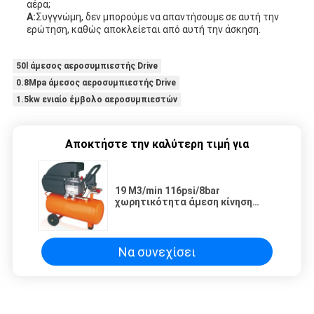
αέρα;
Α:
Συγγνώμη, δεν μπορούμε να απαντήσουμε σε αυτή την
ερώτηση, καθώς αποκλείεται από αυτή την άσκηση.
50l άμεσος αεροσυμπιεστής Drive
0.8Mpa άμεσος αεροσυμπιεστής Drive
1.5kw ενιαίο έμβολο αεροσυμπιεστών
Αποκτήστε την καλύτερη τιμή για
19 M3/min 116psi/8bar
χωρητικότητα άμεση κίνηση
αεροσυμπιεστή με διπλό
μετρητήv θερμικό σχεδιασμό
2HP/2.5HP 1.5KW 50L
Να συνεχίσει