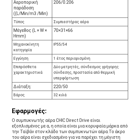
Αεροπορική
206/0.206
παράδοση
((L/Min/m3 /Min)
Τύπος
Συμπιεστήρας αέρα
Μέγεθος (L × W ×
70×31×66
Hmm)
Μηχανοκίνητη
IP55/54
κατηγορία
Εγγύηση
1 έτος περιορισμένη
Επιπρόσθετα
Δύο μετρητές, σύνδεσμος γρήγορης
χαρακτηριστικά
σύνδεσης, προστασία από θερμική
υπερφόρτωση
Διάταξη:
220/50
Βάρος
32 κιλά
Εφαρμογές:
Ο συμπυκνωτής αέρα CHIC Direct Drive είναι
εξοπλισμένος με α, η οποία είναι μια κορυφαία μάρκα από
την Ταϊβάν στον κλάδο των συμπυκνωτών αέρα.Το άκρο
του αέρα είναι σχεδιασμένο για να παρέχει τη μέγιστη