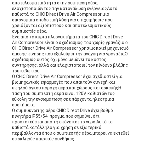
αποτελεσματικότητα στην συμπίεση αέρα,
ελαχιστοποιώντας την κατανάλωση ενέργειαςΑυτό
καθιστά το CHIC Direct Drive Air Compressor μια
οικονομικά αποδοτική λύση για επιχειρήσεις που
χρειάζονται αξιόπιστους και αποτελεσματικούς
συμπιεστές αέρα.
Ένα από τα κύρια πλεονεκτήματα του CHIC Direct Drive
Air Compressor είναι ο σχεδιασμός του χωρίς γρανάζια.ο
CHIC Direct Drive Air Compressor χρησιμοποιεί μηχανισμό
άμεσης κίνησης που εξαλείφει την ανάγκη για γρανάζιαΟ
σχεδιασμός αυτός όχι μόνο μειώνει το κόστος
συντήρησης, αλλά και ελαχιστοποιεί τον κίνδυνο βλάβης
του κιβωτίου.
Ο CHIC Direct Drive Air Compressor έχει σχεδιαστεί για
βιομηχανικές εφαρμογές που απαιτούν συνεχή και
υψηλού όγκου παροχή αέρα.και χώρους κατασκευήςΗ
τάση του συμπιεστή αέρα είναι 120V, καθιστώντας
εύκολη την ενσωμάτωση σε υπάρχοντα ηλεκτρικά
συστήματα.
Ο συμπυκνωτής αέρα CHIC Direct Drive έχει βαθμό
κινητήρα IP55/54, πράγμα που σημαίνει ότι
προστατεύεται από τη σκόνη και το νερό.Αυτό το
καθιστά κατάλληλο για χρήση σε εξωτερικά
περιβάλλοντα όπου ο συμπιεστής αέρα μπορεί να εκτεθεί
σε σκληρές καιρικές συνθήκες.