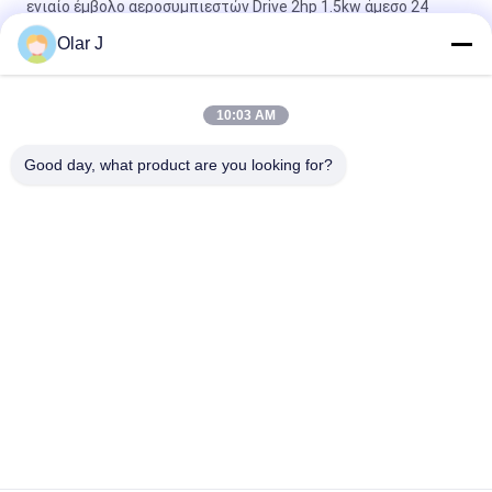
ενιαίο έμβολο αεροσυμπιεστών Drive 2hp 1.5kw άμεσο 24
λίτρο
Olar J
24 ηλεκτρικός 2800Rpm αεροσυμπιεστής τύπων εμβόλων
λίτρου με τη δεξαμενή
10:03 AM
0.8Mpa άμεσο εναλλασσόμενο ρεύμα φορητό 24L 0.206m3 λ.
Good day, what product are you looking for?
αεροσυμπιεστών Drive
Λαϊκή κατηγορία
Όλα
Πολυ Μηχανή 
Αεροσυμπιεστής 
Συσκευασίας
Βιδών
Μηχανή 
Κενή Μηχανή 
Συσκευασίας Vffs
Συσκευασίας 
Σφραγίδων
Ζαρωμένη Μηχανή 
Μηχανή 
Συσκευασίας 
Συσκευασίας 