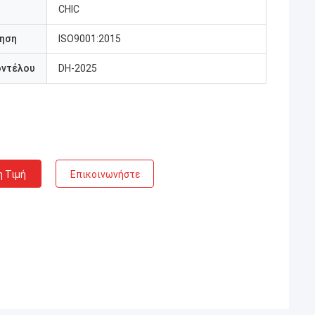
CHIC
ηση
ISO9001:2015
οντέλου
DH-2025
η Τιμή
Επικοινωνήστε