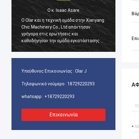
Ο κ. Isaac Asare
Βάρ
g
Ο Olar και η τεχνική ομάδα στην Xianyang
Ο Olar
Chic Machinery Co., Ltd απάντησαν
Chic M
γρήγορα στις ερωτήσεις και
γρήγορ
Επι
ε
καθοδήγησαν την ομάδα εγκατάστασης σε
καθοδή
όλη τη διαδικασία. Στο τέλος, το
όλη τη
μηχάνημα λειτουργεί κανονικά και
μηχάνη
είμαστε ευχαριστημένοι με αυτήν την
είμαστ
αγορά.
αγορά.
Υπεύθυνος Επικοινωνίας :
Olar J
Τηλεφωνικό νούμερο :
18729220293
ΑΦ
whatsapp :
+18729220293
Επικοινωνία