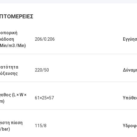
ΠΤΟΜΈΡΕΙΕΣ
ροπορική
ράδοση
206/0.206
Εγγύη
/Min/m3 /Min)
νατότητα
220/50
Δύναμ
τόξευσης
εθος (L × W ×
61×25×57
Υπόθε
m)
ιστη πίεση
115/8
Υδροφ
i/bar)