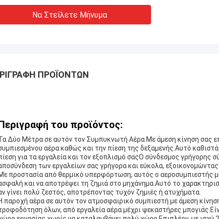
Να Στείλετε Μήνυμα
ΡΙΓΡΑΦΉ ΠΡΟΪΌΝΤΩΝ
Περιγραφή του προϊόντος:
Τα Δύο Μέτρα σε αυτόν τον Συμπυκνωτή Αέρα Με άμεση κίνηση σας ε
συμπιεσμένου αέρα καθώς και την πίεση της δεξαμενής.Αυτό καθιστά
πίεση για τα εργαλεία και τον εξοπλισμό σαςΟ σύνδεσμος γρήγορης σ
αποσύνδεση των εργαλείων σας γρήγορα και εύκολα, εξοικονομώντας 
Με προστασία από θερμικό υπερφόρτωση, αυτός ο αεροσυμπιεστής με 
ασφαλή και να αποτρέψει τη ζημιά στο μηχάνημα.Αυτό το χαρακτηρισ
αν γίνει πολύ ζεστός, αποτρέποντας τυχόν ζημιές ή ατυχήματα.
Η παροχή αέρα σε αυτόν τον ατμοσφαιρικό συμπιεστή με άμεση κίνηση
τροφοδότηση όλων, από εργαλεία αέρα μέχρι ψεκαστήρες μπογιάς.Είν
χώρο εργασίας χωρίς να καταλαμβάνει πολύ χώρο.Επιπλέον, με ισχύ 2