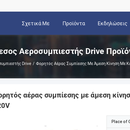
Σχετικά Με
Προϊόντα
Εκδηλώσεις
Εμάς
εσος Αεροσυμπιεστής Drive Προϊό
υμπιεστής Drive
/
Φορητός Αέρας Συμπίεσης Με Άμεση Κίνηση Με Κι
ορητός αέρας συμπίεσης με άμεση κίνησ
20V
Place of O