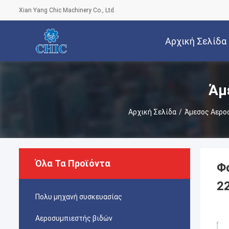
Xian Yang Chic Machinery Co., Ltd.
Αρχική Σελίδα
Άμ
Αρχική Σελίδα
/
Άμεσος Αεροσ
Όλα Τα Προϊόντα
Φ
2
Πολυ μηχανή συσκευασίας
Αεροσυμπιεστής βιδών