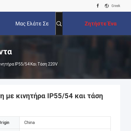
Greek
Μας Ελάτε Σε
Ζητήστε Ένα
Επαφή Με
Απόσπασμα
ντα
νητήρα IP55/54 Και Τάση 220V
η με κινητήρα IP55/54 και τάση
rigin
China