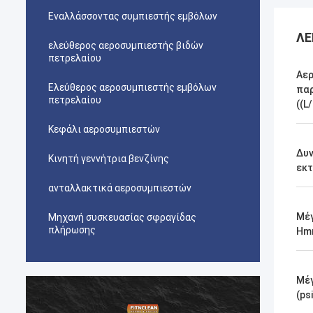
Εναλλάσσοντας συμπιεστής εμβόλων
ΛΕ
ελεύθερος αεροσυμπιεστής βιδών
πετρελαίου
Αε
Ελεύθερος αεροσυμπιεστής εμβόλων
πα
πετρελαίου
((L
Κεφάλι αεροσυμπιεστών
Δυ
Κινητή γεννήτρια βενζίνης
εκ
ανταλλακτικά αεροσυμπιεστών
Μέγ
Μηχανή συσκευασίας σφραγίδας
πλήρωσης
Hm
Μέγ
(ps