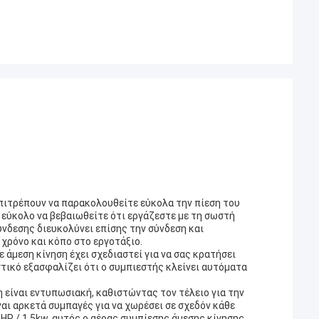
πιτρέπουν να παρακολουθείτε εύκολα την πίεση του
 εύκολο να βεβαιωθείτε ότι εργάζεστε με τη σωστή
ύνδεσης διευκολύνει επίσης την σύνδεση και
χρόνο και κόπο στο εργοτάξιο.
άμεση κίνηση έχει σχεδιαστεί για να σας κρατήσει
τικό εξασφαλίζει ότι ο συμπιεστής κλείνει αυτόματα
 είναι εντυπωσιακή, καθιστώντας τον τέλειο για την
αι αρκετά συμπαγές για να χωρέσει σε σχεδόν κάθε
HP / 1.5kw, αυτός ο αέρας συμπίεσης άμεσης κίνησης