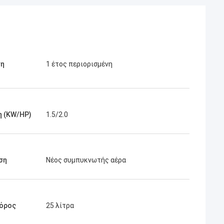
ση
1 έτος περιορισμένη
η (KW/HP)
1.5/2.0
ση
Νέος συμπυκνωτής αέρα
όρος
25 λίτρα