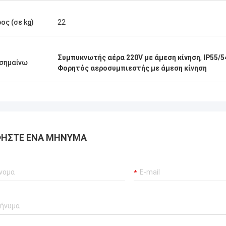
Ο κ. Isaac Asare
ος (σε kg)
22
 και η τεχνική ομάδα στην Xianyang
achinery Co., Ltd απάντησαν
α στις ερωτήσεις και
Συμπυκνωτής αέρα 220V με άμεση κίνηση
,
IP55/
σημαίνω
γησαν την ομάδα εγκατάστασης σε
Φορητός αεροσυμπιεστής με άμεση κίνηση
 διαδικασία. Στο τέλος, το
μα λειτουργεί κανονικά και
ε ευχαριστημένοι με αυτήν την
ΉΣΤΕ ΈΝΑ ΜΉΝΥΜΑ