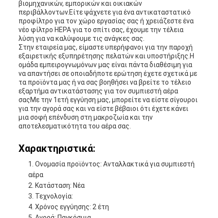
βιομηχανικών, εμπορικών και οικιακών
περιβάλλοντων.Είτε ψάχνετε για ένα αντικαταστατικό
προφίλτρο για τον χώρο εργασίας σας ή χρειάζεστε ένα
νέο φίλτρο HEPA για το σπίτι σας, έχουμε την τέλεια
λύση για να καλύψουμε τις ανάγκες σας.
Στην εταιρεία μας, είμαστε υπερήφανοι για την παροχή
εξαιρετικής εξυπηρέτησης πελατών και υποστήριξης.Η
ομάδα εμπειρογνωμόνων μας είναι πάντα διαθέσιμη για
να απαντήσει σε οποιαδήποτε ερώτηση έχετε σχετικά με
τα προϊόντα μας ή να σας βοηθήσει να βρείτε το τέλειο
εξαρτήμα αντικατάστασης για τον συμπιεστή αέρα
σαςΜε την 1ετή εγγύηση μας, μπορείτε να είστε σίγουροι
για την αγορά σας και να είστε βέβαιοι ότι έχετε κάνει
μια σοφή επένδυση στη μακροζωία και την
αποτελεσματικότητα του αέρα σας.
Χαρακτηριστικά:
Ονομασία προϊόντος: Ανταλλακτικά για συμπιεστή
αέρα
Κατάσταση: Νέα
Τεχνολογία:
Χρόνος εγγύησης: 2 έτη
Αγορά: Παγκόσμια