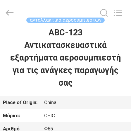
Xian
Yang
Chic
Machinery
ανταλλακτικά αεροσυμπιεστών
Co.,
Ltd..
ABC-123
ΣΠΊΤΙ
All
Rights
Reserved.
Αντικατασκευαστικά
ΠΡΟΪΌΝΤΑ
εξαρτήματα αεροσυμπιεστή
για τις ανάγκες παραγωγής
ΣΧΕΤΙΚΆ
σας
ΜΕ
ΕΜΆΣ
Place of Origin:
China
Μάρκα:
CHIC
ΕΠΙΣΚΈΨΕΙΣ
Αριθμό
Φ65