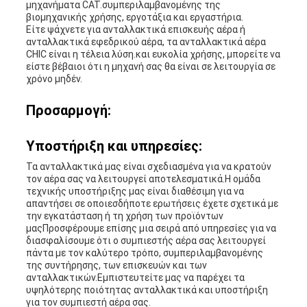
μηχανήματα CAT.συμπεριλαμβανομένης της
βιομηχανικής χρήσης, εργοτάξια και εργαστήρια.
Είτε ψάχνετε για ανταλλακτικά επισκευής αέρα ή
ανταλλακτικά εφεδρικού αέρα, τα ανταλλακτικά αέρα
CHIC είναι η τέλεια λύση.και ευκολία χρήσης, μπορείτε να
είστε βέβαιοι ότι η μηχανή σας θα είναι σε λειτουργία σε
χρόνο μηδέν.
Προσαρμογή:
Υποστήριξη και υπηρεσίες:
Τα ανταλλακτικά μας είναι σχεδιασμένα για να κρατούν
τον αέρα σας να λειτουργεί αποτελεσματικά.Η ομάδα
τεχνικής υποστήριξης μας είναι διαθέσιμη για να
απαντήσει σε οποιεσδήποτε ερωτήσεις έχετε σχετικά με
την εγκατάσταση ή τη χρήση των προϊόντων
μαςΠροσφέρουμε επίσης μια σειρά από υπηρεσίες για να
διασφαλίσουμε ότι ο συμπιεστής αέρα σας λειτουργεί
πάντα με τον καλύτερο τρόπο, συμπεριλαμβανομένης
της συντήρησης, των επισκευών και των
ανταλλακτικών.Εμπιστευτείτε μας να παρέχει τα
υψηλότερης ποιότητας ανταλλακτικά και υποστήριξη
για τον συμπιεστή αέρα σας.