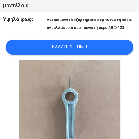
ΣΤΟ
μοντέλου:
ΕΡΓΟΣΤΆΣΙΟ
Υψηλό φως:
,
Αντικειμενικά εξαρτήματα συμπυκνωτή αέρα
ανταλλακτικά συμπυκνωτή αέρα ABC-123
ΈΛΕΓΧΟΣ
ΚΑΛΎΤΕΡΗ ΤΙΜΉ
ΠΟΙΌΤΗΤΑΣ
ΕΠΙΚΟΙΝΩΝΉΣΤΕ
ΜΑΖΊ
ΜΑΣ
ΕΙΔΉΣΕΙΣ