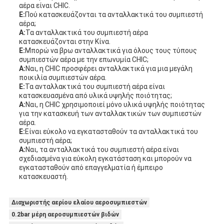
αέρα είναι CHIC.
Ε:
Πού κατασκευάζονται τα ανταλλακτικά του συμπιεστή
αέρα;
Α:
Τα ανταλλακτικά του συμπιεστή αέρα
κατασκευάζονται στην Κίνα.
Ε:
Μπορώ να βρω ανταλλακτικά για όλους τους τύπους
συμπιεστών αέρα με την επωνυμία CHIC;
Α:
Ναι, η CHIC προσφέρει ανταλλακτικά για μια μεγάλη
ποικιλία συμπιεστών αέρα.
Ε:
Τα ανταλλακτικά του συμπιεστή αέρα είναι
κατασκευασμένα από υλικά υψηλής ποιότητας;
Α:
Ναι, η CHIC χρησιμοποιεί μόνο υλικά υψηλής ποιότητας
για την κατασκευή των ανταλλακτικών των συμπιεστών
αέρα.
Ε:
Είναι εύκολο να εγκατασταθούν τα ανταλλακτικά του
συμπιεστή αέρα;
Α:
Ναι, τα ανταλλακτικά του συμπιεστή αέρα είναι
σχεδιασμένα για εύκολη εγκατάσταση και μπορούν να
εγκατασταθούν από επαγγελματία ή έμπειρο
κατασκευαστή.
Διαχωριστής αερίου ελαίου αεροσυμπιεστών
0.2bar μέρη αεροσυμπιεστών βιδών