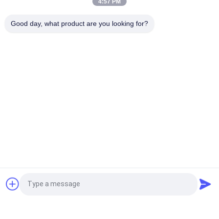
4:57 PM
ABC-123 Εφεδρικά μέρη συμπυκνωτή αέρα για συντήρηση
Good day, what product are you looking for?
βαρέων εξοπλισμού
Λαϊκή κατηγορία
Όλα
Πολυ Μηχανή 
Αεροσυμπιεστής 
Συσκευασίας
Βιδών
Μηχανή 
Κενή Μηχανή 
Συσκευασίας Vffs
Συσκευασίας 
Σφραγίδων
Ζαρωμένη Μηχανή 
Μηχανή 
Συσκευασίας 
Συσκευασίας 
Κιβωτίων
Τσαντών Τσαγιού
Αυτόματη 
Αποστηρωμένη 
Αίτηση κράτησης
Κονσερβοποιώντας 
Μηχανή Πλήρωσης 
Μηχανή
Χαρτοκιβωτίων