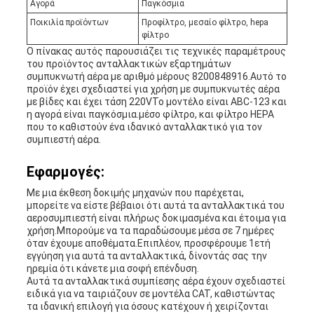
Αγορά
Παγκόσμια
Ποικιλία προϊόντων
Προφίλτρο, μεσαίο φίλτρο, hepa
φίλτρο
Ο πίνακας αυτός παρουσιάζει τις τεχνικές παραμέτρους
του προϊόντος ανταλλακτικών εξαρτημάτων
συμπυκνωτή αέρα με αριθμό μέρους 8200848916.Αυτό το
προϊόν έχει σχεδιαστεί για χρήση με συμπυκνωτές αέρα
με βίδες και έχει τάση 220VΤο μοντέλο είναι ABC-123 και
η αγορά είναι παγκόσμια.μέσο φίλτρο, και φίλτρο HEPA
που το καθιστούν ένα ιδανικό ανταλλακτικό για τον
συμπιεστή αέρα.
Εφαρμογές:
Με μια έκθεση δοκιμής μηχανών που παρέχεται,
μπορείτε να είστε βέβαιοι ότι αυτά τα ανταλλακτικά του
αεροσυμπιεστή είναι πλήρως δοκιμασμένα και έτοιμα για
χρήση.Μπορούμε να τα παραδώσουμε μέσα σε 7 ημέρες
όταν έχουμε αποθέματα.Επιπλέον, προσφέρουμε 1ετή
εγγύηση για αυτά τα ανταλλακτικά, δίνοντάς σας την
ηρεμία ότι κάνετε μια σοφή επένδυση.
Αυτά τα ανταλλακτικά συμπίεσης αέρα έχουν σχεδιαστεί
ειδικά για να ταιριάζουν σε μοντέλα CAT, καθιστώντας
τα ιδανική επιλογή για όσους κατέχουν ή χειρίζονται