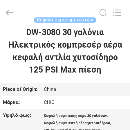
Xian
Yang
Chic
Machinery
Κεφάλι αεροσυμπιεστών
Co.,
Ltd..
DW-3080 30 γαλόνια
ΣΠΊΤΙ
All
Rights
Reserved.
Ηλεκτρικός κομπρεσέρ αέρα
ΠΡΟΪΌΝΤΑ
κεφαλή αντλία χυτοσίδηρο
125 PSI Max πίεση
ΣΧΕΤΙΚΆ
ΜΕ
Place of Origin:
China
ΕΜΆΣ
Μάρκα:
CHIC
Υψηλό φως:
,
Κεφαλή συμπίεσης αέρα 30 γαλόνων
ΕΠΙΣΚΈΨΕΙΣ
,
Κεφαλή συμπιεστή αέρα χυτοσιδήρου