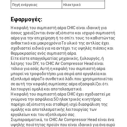
Πηγή ενέργειας
Ηλεκτρικό
Εφαρμογές:
Η κεφαλή του συμπιεστή αέρα CHIC είναι ιδανική για
όσους χρειάζονται έναν αξιόπιστο και ισχυρό συμπιεστή
αέρα για την επιχείρηση ή το σπίτι τους.το καθιστώντας
ανθεκτικό και μακροχρόνιοΤο υλικό της αντλίας έχει
σχεδιαστεί ειδικά για να αντέχει τις υψηλές πιέσεις και
θερμοκρασίες ενός συμπιεστή αέρα.
Είτε είστε επαγγελματίας μηχανικός, ξυλουργός, ή
λάτρης του DIY, το CHIC Air Compressor Head είναι
τέλειο για εσάς.Αυτή η κεφαλή του συμπιεστή αέρα
μπορεί να τροφοδοτήσει μια σειρά από εργαλεία και
εξοπλισμό αέραΤο συνθετικό λάδι που χρησιμοποιείται
σε αυτή την κεφαλή συμπίεσης αέρα εξασφαλίζει ότι
λειτουργεί ομαλά και αποτελεσματικά.
Η κεφαλή του συμπιεστή αέρα CHIC έχει σχεδιαστεί με
γνώμονα την ασφάλεια.5Ο ηλεκτρικός κινητήρας
παρέχει αξιόπιστη και σταθερή ισχύ.διασφάλιση της
ομαλής και αποτελεσματικής λειτουργίας των
εργαλείων και του εξοπλισμού σας.
Συμπερασματικά, το CHIC Air Compressor Head είναι ένα
υψηλής ποιότητας προϊόν που είναι ιδανικό για ένα ευρύ