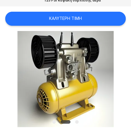
ΣΤΟ
125 PSI Κεφαλή συμπίεσης αέρα
ΕΡΓΟΣΤΆΣΙΟ
ΚΑΛΎΤΕΡΗ ΤΙΜΉ
ΈΛΕΓΧΟΣ
ΠΟΙΌΤΗΤΑΣ
ΕΠΙΚΟΙΝΩΝΉΣΤΕ
ΜΑΖΊ
ΜΑΣ
ΕΙΔΉΣΕΙΣ