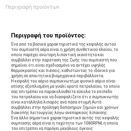
ΥΠΟΘΈΣΕΙΣ
Περιγραφή προϊόντων
ΖΗΤΉΣΤΕ
Περιγραφή του προϊόντος:
ΠΡΟΣΦΟΡΆ
Ένα από τα βασικά χαρακτηριστικά της κεφαλής αυτού
του συμπιεστή αέρα είναι η χρήση συνθετικού ελαίου, το
οποίο παρέχει ανώτερη λιπαντική ικανότητα και
SITEMAP
συμβάλλει στην παράταση της ζωής του συμπιεστή.που
σημαίνει ότι είναι σχεδιασμένο να αντέχει υψηλές
θερμοκρασίες και πιέσεις, καθιστώντας το ιδανικό για
χρήση σε απαιτητικά βιομηχανικά περιβάλλοντα.
Η κεφαλή του αέριο συμπυκνωτή με φυσικό αέριο είναι
PRIVACY
επίσης εξοπλισμένη με γυαλί ορατό πετρελαίου, το οποίο
σας επιτρέπει να παρακολουθείτε εύκολα το επίπεδο
POLICY
του πετρελαίου και να διασφαλίζετε ότι ο συμπυκνωτής
είναι κατάλληλα λιπαρός ανά πάσα στιγμή.Αυτό
συμβάλλει στην πρόληψη δαπανηρών ζημιών και χρόνων
διακοπής λειτουργίας λόγω ανεπαρκούς λίπανσης.
Ένα άλλο σημαντικό χαρακτηριστικό αυτής της κεφαλής
συμπίεσης αέρα είναι η ταχύτητα των 1080RPM, η οποία
του επιτρέπει να παράγει μεγάλους όγκους