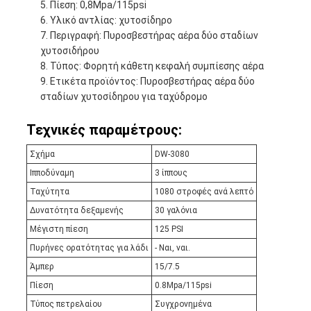
Πίεση: 0,8Mpa/115psi
Υλικό αντλίας: χυτοσίδηρο
Περιγραφή: Πυροσβεστήρας αέρα δύο σταδίων
χυτοσιδήρου
Τύπος: Φορητή κάθετη κεφαλή συμπίεσης αέρα
Ετικέτα προϊόντος: Πυροσβεστήρας αέρα δύο
σταδίων χυτοσίδηρου για ταχύδρομο
Τεχνικές παραμέτρους:
Σχήμα
DW-3080
Ιπποδύναμη
3 ίππους
Ταχύτητα
1080 στροφές ανά λεπτό
Δυνατότητα δεξαμενής
30 γαλόνια
Μέγιστη πίεση
125 PSI
Πυρήνες ορατότητας για λάδι
- Ναι, ναι.
Άμπερ
15/7.5
Πίεση
0.8Mpa/115psi
Τύπος πετρελαίου
Συγχρονημένα