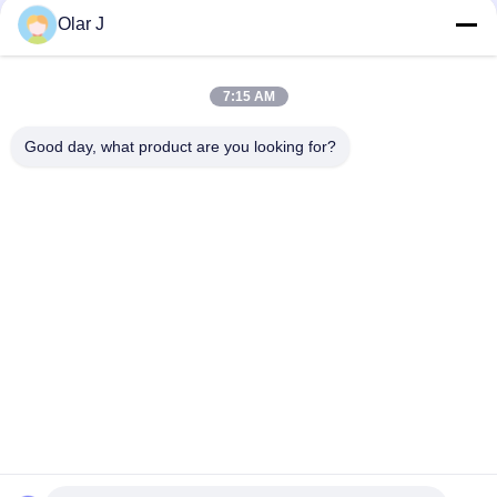
Αεροσυμπιεστή κεφαλής για βιομηχανική χρήση
Olar J
120V/240V τάση κεφαλή συμπίεσης αέρα με 2 κύλινδροι και
πίεση 0,8Mpa/115psi
7:15 AM
Βιομηχανική κεφαλή συμπίεσης αέρα με ανώτερη απόδοση
Good day, what product are you looking for?
και αντοχή
Λαϊκή κατηγορία
Όλα
Πολυ Μηχανή 
Αεροσυμπιεστής 
Συσκευασίας
Βιδών
Μηχανή 
Κενή Μηχανή 
Συσκευασίας Vffs
Συσκευασίας 
Σφραγίδων
Ζαρωμένη Μηχανή 
Μηχανή 
Συσκευασίας 
Συσκευασίας 
Κιβωτίων
Τσαντών Τσαγιού