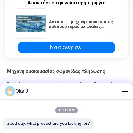
Αποκτήστε την καλύτερη τιμή για
Αυτόματη μηχανή συσκευασίας
καθαρού νερού σε φιάλες
περιστροφική 3 σε 1
Να συνεχίσει
Μηχανή συσκευασίας σφραγίδας πλήρωσης
Γραμμή μηχανής παραγωγής και εμφιάλωσης 5 γαλονιών
βαρελιών/μπουκαλιών (1500BPH)
Olar J
Μηχανή εμφιάλωσης ελαίου 10 ml 30 ml γυάλινο μπουκάλι
σταγονιδιακού τύπου
10:37 AM
Μηχανή πλήρωσης μπουκαλιών καλλυντικών
Good day, what product are you looking for?