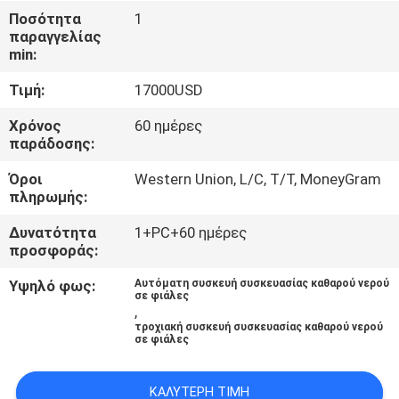
Ποσότητα
1
παραγγελίας
ΈΛΕΓΧΟΣ
min:
ΠΟΙΌΤΗΤΑΣ
Τιμή:
17000USD
ΕΠΙΚΟΙΝΩΝΉΣΤΕ
Χρόνος
60 ημέρες
παράδοσης:
ΜΑΖΊ
Όροι
Western Union, L/C, T/T, MoneyGram
ΜΑΣ
πληρωμής:
Δυνατότητα
1+PC+60 ημέρες
ΕΙΔΉΣΕΙΣ
προσφοράς:
Υψηλό φως:
Αυτόματη συσκευή συσκευασίας καθαρού νερού
σε φιάλες
ΥΠΟΘΈΣΕΙΣ
,
τροχιακή συσκευή συσκευασίας καθαρού νερού
σε φιάλες
ΖΗΤΉΣΤΕ
ΠΡΟΣΦΟΡΆ
ΚΑΛΎΤΕΡΗ ΤΙΜΉ