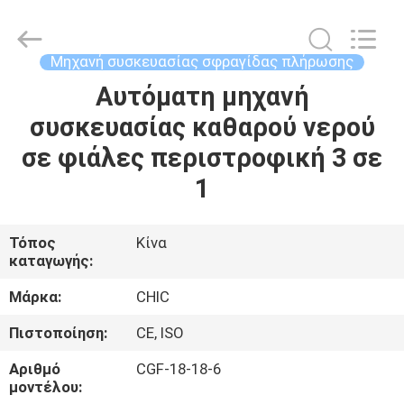
Yang
Chic
Machinery
Co.,
Ltd..
Μηχανή συσκευασίας σφραγίδας πλήρωσης
All
Rights
Αυτόματη μηχανή
ΣΠΊΤΙ
Reserved.
συσκευασίας καθαρού νερού
ΠΡΟΪΌΝΤΑ
σε φιάλες περιστροφική 3 σε
1
ΣΧΕΤΙΚΆ
ΜΕ
Τόπος
Κίνα
καταγωγής:
ΕΜΆΣ
Μάρκα:
CHIC
ΕΠΙΣΚΈΨΕΙΣ
Πιστοποίηση:
CE, ISO
ΣΤΟ
Αριθμό
CGF-18-18-6
ΕΡΓΟΣΤΆΣΙΟ
μοντέλου: