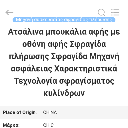
Xian
Yang
Chic
Machinery
Μηχανή συσκευασίας σφραγίδας πλήρωσης
Co.,
Ltd..
Ατσάλινα μπουκάλια αφής με
ΣΠΊΤΙ
All
Rights
Reserved.
οθόνη αφής Σφραγίδα
ΠΡΟΪΌΝΤΑ
πλήρωσης Σφραγίδα Μηχανή
ασφάλειας Χαρακτηριστικά
ΣΧΕΤΙΚΆ
Τεχνολογία σφραγίσματος
ΜΕ
κυλίνδρων
ΕΜΆΣ
Place of Origin:
CHINA
ΕΠΙΣΚΈΨΕΙΣ
Μάρκα:
CHIC