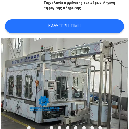
Τεχνολογία σφράγισης κυλίνδρων Μηχανή
ΥΠΟΘΈΣΕΙΣ
σφράγισης πλήρωσης
ΖΗΤΉΣΤΕ
ΚΑΛΎΤΕΡΗ ΤΙΜΉ
ΠΡΟΣΦΟΡΆ
SITEMAP
PRIVACY
POLICY