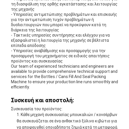
τη διασφάλιση της ορθής εγκατάστασης και λειτουργίας
της μηχανής
- Υπηρεσίες αντιμετώπισης προβλημάτων και επισκευής
για την αντιμετώπιση τυχόν προβλημάτων ή
δυσλειτουργιών που μπορεί να προκύψουν κατά τη
διάρκεια της λειτουργίας
- Τακτικές υπηρεσίες συντήρησης και ελέγχου για να
εξασφαλιστεί η λειτουργία της μηχανής σε βέλτιστα
επίπεδα απόδοσης
- Υπηρεσίες αναβάθμισης και προσαρμογής για την
προσαρμογή του μηχανήματος σε ειδικές απαιτήσεις
προϊόντος και συσκευασίας
Our team of experienced technicians and engineers are
available to provide comprehensive technical support and
services for the Bottles / Cans Fill And Seal Packing
Machine to ensure your production line runs smoothly and
efficiently.
Συσκευή και αποστολή:
Συσκευασία του προϊόντος:
Κάθε μηχανή συσκευασίας μπουκαλιών / κονσέρβων
θα συσκευάζεται σε ένα ανθεκτικό ξύλινο κιβώτιο για
να αποφευχθεί οποιαδήποτε ζημιά κατά τη μεταφορά.