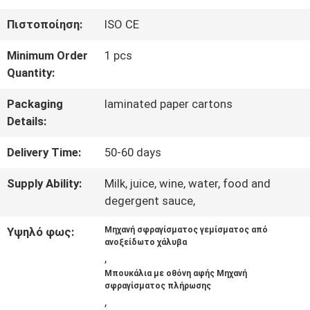
ΣΤΟ
Πιστοποίηση:
ISO CE
ΕΡΓΟΣΤΆΣΙΟ
Minimum Order
1 pcs
Quantity:
ΈΛΕΓΧΟΣ
Packaging
laminated paper cartons
ΠΟΙΌΤΗΤΑΣ
Details:
Delivery Time:
50-60 days
ΕΠΙΚΟΙΝΩΝΉΣΤΕ
Supply Ability:
Milk, juice, wine, water, food and
ΜΑΖΊ
degergent sauce,
ΜΑΣ
Υψηλό φως:
Μηχανή σφραγίσματος γεμίσματος από
ανοξείδωτο χάλυβα
,
ΕΙΔΉΣΕΙΣ
Μπουκάλια με οθόνη αφής Μηχανή
σφραγίσματος πλήρωσης
,