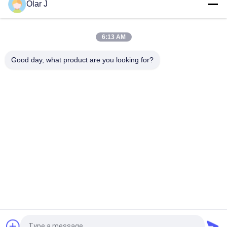
Olar J
βαρελιών/μπουκαλιών (1500BPH)
Μηχανή εμφιάλωσης ελαίου 10 ml 30 ml γυάλινο μπουκάλι
6:13 AM
σταγονιδιακού τύπου
Good day, what product are you looking for?
Μηχανή πλήρωσης μπουκαλιών καλλυντικών
Λαϊκή κατηγορία
Όλα
Πολυ Μηχανή 
Αεροσυμπιεστής 
Συσκευασίας
Βιδών
Μηχανή 
Κενή Μηχανή 
Συσκευασίας Vffs
Συσκευασίας 
Σφραγίδων
Ζαρωμένη Μηχανή 
Μηχανή 
Συσκευασίας 
Συσκευασίας 
Κιβωτίων
Τσαντών Τσαγιού
Αυτόματη 
Αποστηρωμένη 