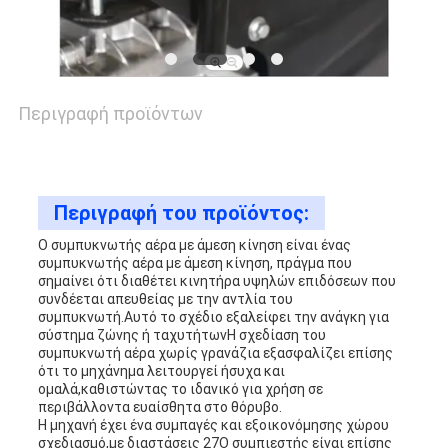
ΥΠΟΘΈΣΕΙΣ
ΖΗΤΉΣΤΕ
Περιγραφή προϊόντων
ΠΡΟΣΦΟΡΆ
SITEMAP
Περιγραφή του προϊόντος:
Ο συμπυκνωτής αέρα με άμεση κίνηση είναι ένας
συμπυκνωτής αέρα με άμεση κίνηση, πράγμα που
PRIVACY
σημαίνει ότι διαθέτει κινητήρα υψηλών επιδόσεων που
συνδέεται απευθείας με την αντλία του
συμπυκνωτή.Αυτό το σχέδιο εξαλείφει την ανάγκη για
POLICY
σύστημα ζώνης ή ταχυτήτωνΗ σχεδίαση του
συμπυκνωτή αέρα χωρίς γρανάζια εξασφαλίζει επίσης
ότι το μηχάνημα λειτουργεί ήσυχα και
ομαλά,καθιστώντας το ιδανικό για χρήση σε
περιβάλλοντα ευαίσθητα στο θόρυβο.
Η μηχανή έχει ένα συμπαγές και εξοικονόμησης χώρου
σχεδιασμό,με διαστάσεις 27Ο συμπιεστής είναι επίσης