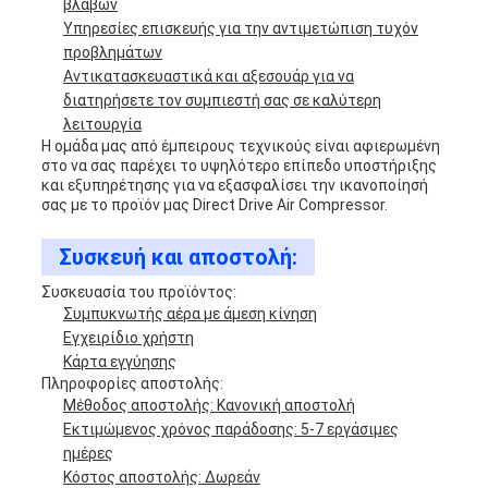
βλαβών
Υπηρεσίες επισκευής για την αντιμετώπιση τυχόν
προβλημάτων
Αντικατασκευαστικά και αξεσουάρ για να
διατηρήσετε τον συμπιεστή σας σε καλύτερη
λειτουργία
Η ομάδα μας από έμπειρους τεχνικούς είναι αφιερωμένη
στο να σας παρέχει το υψηλότερο επίπεδο υποστήριξης
και εξυπηρέτησης για να εξασφαλίσει την ικανοποίησή
σας με το προϊόν μας Direct Drive Air Compressor.
Συσκευή και αποστολή:
Συσκευασία του προϊόντος:
Συμπυκνωτής αέρα με άμεση κίνηση
Εγχειρίδιο χρήστη
Κάρτα εγγύησης
Πληροφορίες αποστολής:
Μέθοδος αποστολής: Κανονική αποστολή
Εκτιμώμενος χρόνος παράδοσης: 5-7 εργάσιμες
ημέρες
Κόστος αποστολής: Δωρεάν