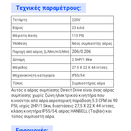
Τεχνικές παραμέτρους:
Τετάρτη
220V
Βάρος
23 κιλά
Μέγιστη πίεση
115 PSI
Υπόθεση
Νέος συμπιεστής αέρας
206/0.206
Παροχή από αέρος (L/Min/m3/Min)
Δύναμη
2.5HP/1.8kw
Μέγεθος
27.5 X 22 X 44 ίντσες
Μηχανοκίνητη κατηγορία
IP55/54
Τύπος
Συμπιεστήρας αέρα
Αυτός ο αέρας συμπίεσης Direct Drive είναι ένας αέρας
συμπίεσης χωρίς ζώνη ηλεκτρικού κινητήρα που
κινούνται από αέρα.αεροπορική παράδοση 5.3 CFM σε 90
PSI, ισχύς 2HP/1.5kw, διαστάσεις 27,5 X 22 X 44 ίντσες,
κλάση κινητήρα IP55/54, αέρας HANBELL (Ταιβάν) και
τύπος συμπιεστή αέρα.
Εφαρμογές: