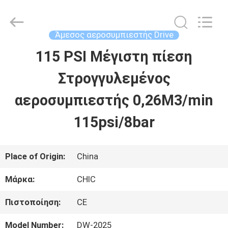
Xian
Yang
Chic
Machinery
Άμεσος αεροσυμπιεστής Drive
Co.,
Ltd..
115 PSI Μέγιστη πίεση
ΣΠΊΤΙ
All
Rights
Reserved.
Στρογγυλεμένος
ΠΡΟΪΌΝΤΑ
αεροσυμπιεστής 0,26M3/min
115psi/8bar
ΣΧΕΤΙΚΆ
ΜΕ
Place of Origin:
China
ΕΜΆΣ
Μάρκα:
CHIC
Πιστοποίηση:
CE
ΕΠΙΣΚΈΨΕΙΣ
Model Number:
DW-2025