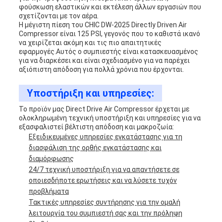
φούσκωση ελαστικών και εκτέλεση άλλων εργασιών που
σχετίζονται με τον αέρα.
Η μέγιστη πίεση του CHIC DW-2025 Directly Driven Air
Compressor είναι 125 PSI, γεγονός που το καθιστά ικανό
να χειρίζεται ακόμη και τις πιο απαιτητικές
εφαρμογές.Αυτός ο συμπιεστής είναι κατασκευασμένος
για να διαρκέσει και είναι σχεδιασμένο για να παρέχει
αξιόπιστη απόδοση για πολλά χρόνια που έρχονται.
Υποστήριξη και υπηρεσίες:
Το προϊόν μας Direct Drive Air Compressor έρχεται με
ολοκληρωμένη τεχνική υποστήριξη και υπηρεσίες για να
εξασφαλιστεί βέλτιστη απόδοση και μακροζωία:
Εξειδικευμένες υπηρεσίες εγκατάστασης για τη
διασφάλιση της ορθής εγκατάστασης και
διαμόρφωσης
24/7 τεχνική υποστήριξη για να απαντήσετε σε
οποιεσδήποτε ερωτήσεις και να λύσετε τυχόν
προβλήματα
Τακτικές υπηρεσίες συντήρησης για την ομαλή
λειτουργία του συμπιεστή σας και την πρόληψη