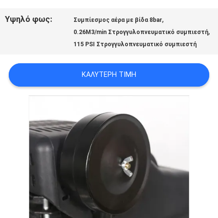
ΣΤΟ
Υψηλό φως:
,
Συμπίεσμος αέρα με βίδα 8bar
ΕΡΓΟΣΤΆΣΙΟ
,
0.26M3/min Στρογγυλοπνευματικό συμπιεστή
115 PSI Στρογγυλοπνευματικό συμπιεστή
ΈΛΕΓΧΟΣ
ΚΑΛΎΤΕΡΗ ΤΙΜΉ
ΠΟΙΌΤΗΤΑΣ
ΕΠΙΚΟΙΝΩΝΉΣΤΕ
ΜΑΖΊ
ΜΑΣ
ΕΙΔΉΣΕΙΣ