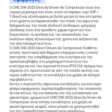
Ο CHIC DW-2025 Directly Driven Air Compressor είναι ένα
ισχυρό μηχάνημα που είναι ικανό να παράγει ισχύ 2HP /
1,5kw.Είναι εξοπλισμένο με διπλό μετρητή που επιτρέπει
στον χρήστη να παρακολουθεί την πίεση του αέρα στην
δεξαμενή και την πίεση εξόδουΟ σύνδεσμος γρήγορης
σύνδεσης είναι ένα πρόσθετο χαρακτηριστικό που
διευκολύνει τη σύνδεση και την αποσύνδεση των
σωλήνων αέρα, εξοικονομώντας χρόνο και αυξάνοντας
την αποτελεσματικότητα.
Ο CHIC DW-2025 Direct Driven Air Compressor διαθέτει
επίσης προστασία από θερμικό υπερφόρτωση, η οποία
αποτρέπει την υπερθέρμανση του κινητήρα και την
πρόκληση βλάβης στο μηχάνημα.Η ποιότητα του
κινητήρα αυτού του συμπιεστή είναι IP55/54, πράγμα που
σημαίνει ότι προστατεύεται από την είσοδο σκόνης και
νερού, καθιστώντας το κατάλληλο για χρήση σε σκληρά
περιβάλλοντα.
Αυτός ο συμπιεστής αέρα είναι κατάλληλος για ένα ευρύ
φάσμα εφαρμογών, συμπεριλαμβανομένης της επισκευής
αυτοκινήτων, της κατασκευής και της κατασκευής.και
ψεκαστήρες χρώματοςΟ CHIC DW-2025 Directly Driven Air
Compressor είναι επίσης κατάλληλος για χρήση σε
εργαστήρια και γκαράζ, όπου μπορεί να χρησιμοποιηθεί
για την τροφοδότηση πνευματικών εργαλείων,