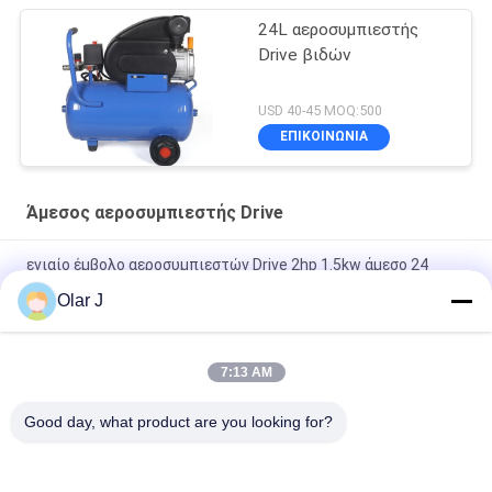
24L αεροσυμπιεστής
Drive βιδών
USD 40-45 MOQ:500
ΕΠΙΚΟΙΝΩΝΙΑ
Άμεσος αεροσυμπιεστής Drive
ενιαίο έμβολο αεροσυμπιεστών Drive 2hp 1.5kw άμεσο 24
λίτρο
Olar J
24 ηλεκτρικός 2800Rpm αεροσυμπιεστής τύπων εμβόλων
λίτρου με τη δεξαμενή
7:13 AM
0.8Mpa άμεσο εναλλασσόμενο ρεύμα φορητό 24L 0.206m3 λ.
Good day, what product are you looking for?
αεροσυμπιεστών Drive