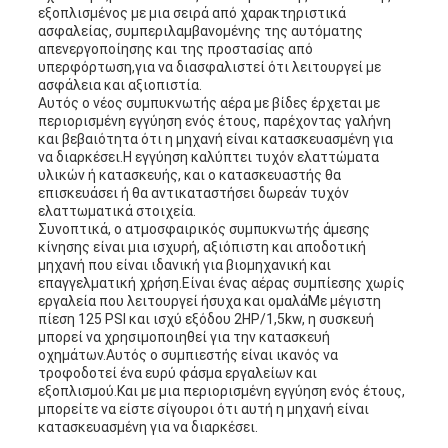
εξοπλισμένος με μια σειρά από χαρακτηριστικά
ασφαλείας, συμπεριλαμβανομένης της αυτόματης
απενεργοποίησης και της προστασίας από
υπερφόρτωση,για να διασφαλιστεί ότι λειτουργεί με
ασφάλεια και αξιοπιστία.
Αυτός ο νέος συμπυκνωτής αέρα με βίδες έρχεται με
περιορισμένη εγγύηση ενός έτους, παρέχοντας γαλήνη
και βεβαιότητα ότι η μηχανή είναι κατασκευασμένη για
να διαρκέσει.Η εγγύηση καλύπτει τυχόν ελαττώματα
υλικών ή κατασκευής, και ο κατασκευαστής θα
επισκευάσει ή θα αντικαταστήσει δωρεάν τυχόν
ελαττωματικά στοιχεία.
Συνοπτικά, ο ατμοσφαιρικός συμπυκνωτής άμεσης
κίνησης είναι μια ισχυρή, αξιόπιστη και αποδοτική
μηχανή που είναι ιδανική για βιομηχανική και
επαγγελματική χρήση.Είναι ένας αέρας συμπίεσης χωρίς
εργαλεία που λειτουργεί ήσυχα και ομαλάΜε μέγιστη
πίεση 125 PSI και ισχύ εξόδου 2HP/1,5kw, η συσκευή
μπορεί να χρησιμοποιηθεί για την κατασκευή
οχημάτων.Αυτός ο συμπιεστής είναι ικανός να
τροφοδοτεί ένα ευρύ φάσμα εργαλείων και
εξοπλισμού.Και με μια περιορισμένη εγγύηση ενός έτους,
μπορείτε να είστε σίγουροι ότι αυτή η μηχανή είναι
κατασκευασμένη για να διαρκέσει.