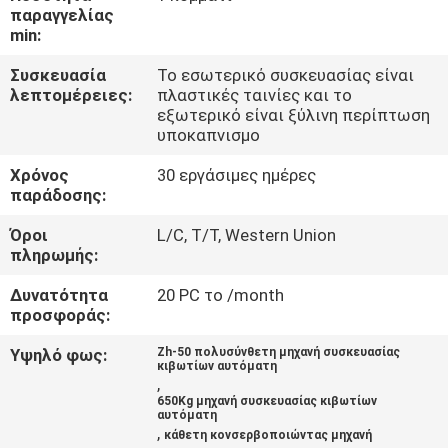
παραγγελίας
min:
ΈΛΕΓΧΟΣ
Συσκευασία
Το εσωτερικό συσκευασίας είναι
ΠΟΙΌΤΗΤΑΣ
λεπτομέρειες:
πλαστικές ταινίες και το
εξωτερικό είναι ξύλινη περίπτωση
υποκαπνισμο
ΕΠΙΚΟΙΝΩΝΉΣΤΕ
ΜΑΖΊ
Χρόνος
30 εργάσιμες ημέρες
παράδοσης:
ΜΑΣ
Όροι
L/C, T/T, Western Union
πληρωμής:
ΕΙΔΉΣΕΙΣ
Δυνατότητα
20 PC το /month
προσφοράς:
ΥΠΟΘΈΣΕΙΣ
Υψηλό φως:
Zh-50 πολυσύνθετη μηχανή συσκευασίας
κιβωτίων αυτόματη
,
ΖΗΤΉΣΤΕ
650Kg μηχανή συσκευασίας κιβωτίων
αυτόματη
,
ΠΡΟΣΦΟΡΆ
κάθετη κονσερβοποιώντας μηχανή