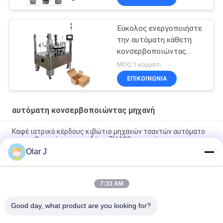
Εύκολος ενεργοποιήστε
την αυτόματη κάθετη
κονσερβοποιώντας
μηχανή 20-50 κιβώτια/
MOQ:1 κομμάτι
λεπτό
ΕΠΙΚΟΙΝΩΝΙΑ
αυτόματη κονσερβοποιώντας μηχανή
Καφέ ιατρικό κέρδους κιβώτιο μηχανών τσαντών αυτόματο
κονσερβοποιώντας που δένει ZH 100 με ταινία
Olar J
Μηχανή συσκευασίας κιβωτίων μικροϋπολογιστών PLC
πλήρως αυτόματη που δένει KXZ 250B με ταινία
7:33 AM
Μασκών αυτόματη κονσερβοποιώντας μηχανών μάσκα
προφυλακτικών πεδίων γεμίζοντας
Good day, what product are you looking for?