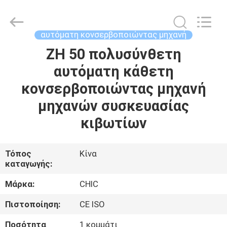
Yang
Chic
Machinery
Co.,
Ltd..
αυτόματη κονσερβοποιώντας μηχανή
All
Rights
ZH 50 πολυσύνθετη
ΣΠΊΤΙ
Reserved.
αυτόματη κάθετη
ΠΡΟΪΌΝΤΑ
κονσερβοποιώντας μηχανή
μηχανών συσκευασίας
ΣΧΕΤΙΚΆ
κιβωτίων
ΜΕ
ΕΜΆΣ
Τόπος
Κίνα
καταγωγής:
ΕΠΙΣΚΈΨΕΙΣ
Μάρκα:
CHIC
ΣΤΟ
Πιστοποίηση:
CE ISO
ΕΡΓΟΣΤΆΣΙΟ
Ποσότητα
1 κομμάτι