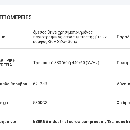
ΠΤΟΜΈΡΕΙΕΣ
άμεσος Drive χρησιμοποιημένος
ομα
περιστροφικός αεροσυμπιεστής βιδών
Παράδ
κομψός-30A 22kw 30hp
ΕΚΤΡΙΚΗ
Τριφασικό 380/60 ή 440/60 (V//Hz)
Πίεση
ΈΡΓΕΙΑ
πεδο θορύβου
62±2dB
Δύναμ
eigh
580KGS
Χρώμα
σημαίνω
580KGS industrial screw compressor
,
18L industr