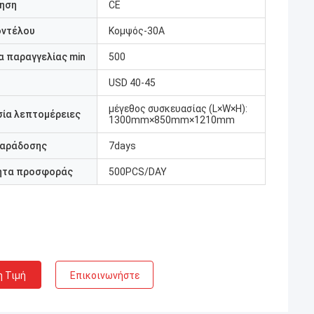
ηση
CE
οντέλου
Κομψός-30A
 παραγγελίας min
500
USD 40-45
μέγεθος συσκευασίας (L×W×H):
ία λεπτομέρειες
1300mm×850mm×1210mm
παράδοσης
7days
ητα προσφοράς
500PCS/DAY
η Τιμή
Επικοινωνήστε