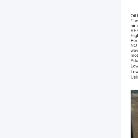
Oil
The
air
RE
Hig
Per
NO 
wav
mot
Ado
L
ow
Low
Usi