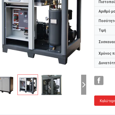
Πιστοποί
Αριθμό μ
Ποσότητα
Τιμή
Συσκευασ
Χρόνος 
Δυνατότ
Καλύτερ