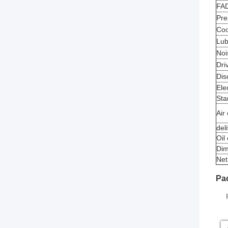
FAD
Pre
Coo
Lub
Noi
Dri
Dis
Elec
Sta
Air
del
Oil
Dim
Net
Pa