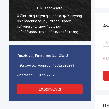
Ο κ. Isaac Asare
Ο κ
Ο Olar και η τεχνική ομάδα στην Xianyang
Ο Olar και η τεχ
Chic Machinery Co., Ltd απάντησαν
Chic Machinery C
ΑΦ
γρήγορα στις ερωτήσεις και
γρήγορα στις ερ
καθοδήγησαν την ομάδα εγκατάστασης σε
καθοδήγησαν τη
όλη τη διαδικασία. Στο τέλος, το
όλη τη διαδικασί
μηχάνημα λειτουργεί κανονικά και
μηχάνημα λειτου
είμαστε ευχαριστημένοι με αυτήν την
είμαστε ευχαρισ
αγορά.
αγορά.
Υπεύθυνος Επικοινωνίας :
Olar J
Τηλεφωνικό νούμερο :
18729220293
whatsapp :
+18729220293
Επικοινωνία
ΠΕ