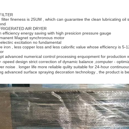
 FILTER
 filter fineness is 25UM , which can guarantee the clean lubricating oil 
 end
FRIGERATED AIR DRYER
h efficiency energy saving with high presicion pressure gauge
manent Magnet synchronous motor
electirc excitation no fundamental
e iron , less copper loss and less calorific value whose efficiency is 
or
pt advanced numerical control processing erquopment for production wit
 -speed design strict correction of dynamic balance ,computer - optim
er noise . longer life more reliable qulity suitable for 24-hour continuo
ng advanced surface spraying decoration technology , the product is be