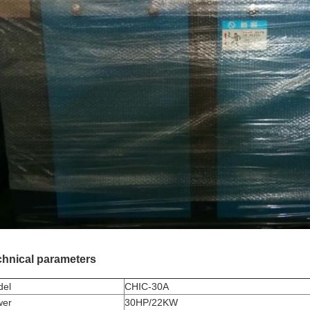
chnical parameters
del
CHIC-30A
wer
30HP/22KW