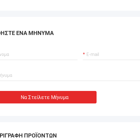
. Isaac Asare
νική ομάδα στην Xianyang
o., Ltd απάντησαν
ΉΣΤΕ ΈΝΑ ΜΉΝΥΜΑ
ωτήσεις και
ν ομάδα εγκατάστασης σε
α. Στο τέλος, το
ργεί κανονικά και
τημένοι με αυτήν την
Να Στείλετε Μήνυμα
ΡΙΓΡΑΦΉ ΠΡΟΪΌΝΤΩΝ