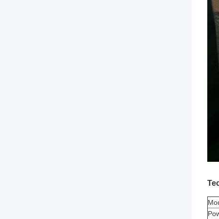
Te
Mo
Po