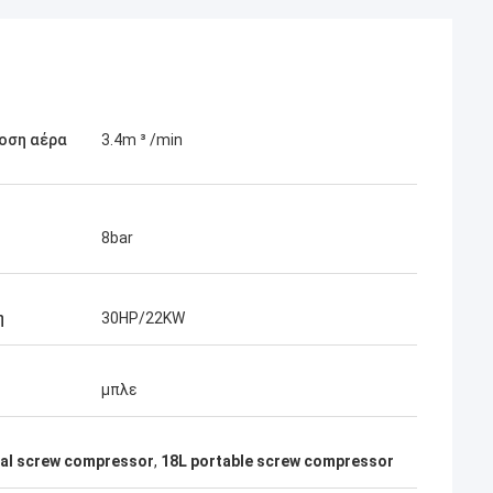
οση αέρα
3.4m ³ /min
8bar
η
30HP/22KW
μπλε
ial screw compressor
,
18L portable screw compressor