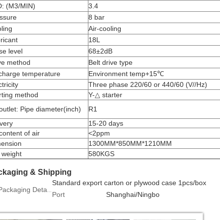
: (M3/MIN)
3.4
ssure
8 bar
ling
Air-cooling
ricant
18L
se level
68±2dB
ve method
Belt drive type
charge temperature
Environment temp+15℃
tricity
Three phase 220/60 or 440/60 (V//Hz)
rting method
Y-△ starter
 outlet: Pipe diameter(inch)
R1
ivery
15-20 days
 content of air
<2ppm
ension
1300MM*850MM*1210MM
 weight
580KGS
ckaging & Shipping
Standard export carton or plywood case 1pcs/box
Packaging Details
Port
Shanghai/Ningbo