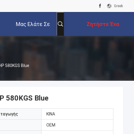
Greek
Μας Ελάτε Σε
Ζητήστε Ένα
Επαφή Με
Απόσπασμα
0HP 580KGS Blue
HP 580KGS Blue
αταγωγής
ΚΙΝΑ
OEM