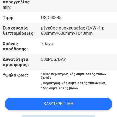
παραγγελίας
min:
ΈΛΕΓΧΟΣ
Τιμή:
USD 40-45
ΠΟΙΌΤΗΤΑΣ
Συσκευασία
μέγεθος συσκευασίας (L×W×H):
λεπτομέρειες:
800mm×600mm×1040mm
ΕΠΙΚΟΙΝΩΝΉΣΤΕ
Χρόνος
7days
ΜΑΖΊ
παράδοσης:
ΜΑΣ
Δυνατότητα
500PCS/DAY
προσφοράς:
ΕΙΔΉΣΕΙΣ
Υψηλό φως:
10Bar περιστροφικός συμπιεστής τύπων
ζωνών
,
,
Περιστροφικός συμπιεστής τύπων Blet
ΥΠΟΘΈΣΕΙΣ
15hp συμπιεστής βιδών
ΚΑΛΎΤΕΡΗ ΤΙΜΉ
ΖΗΤΉΣΤΕ
ΠΡΟΣΦΟΡΆ