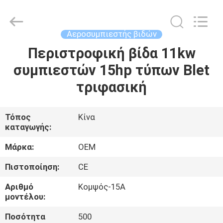
Yang
Chic
Machinery
Co.,
Ltd..
Αεροσυμπιεστής βιδών
All
Rights
Περιστροφική βίδα 11kw
ΣΠΊΤΙ
Reserved.
συμπιεστών 15hp τύπων Blet
ΠΡΟΪΌΝΤΑ
τριφασική
ΣΧΕΤΙΚΆ
Τόπος
Κίνα
καταγωγής:
ΜΕ
ΕΜΆΣ
Μάρκα:
OEM
Πιστοποίηση:
CE
ΕΠΙΣΚΈΨΕΙΣ
Αριθμό
Κομψός-15A
ΣΤΟ
μοντέλου:
ΕΡΓΟΣΤΆΣΙΟ
Ποσότητα
500