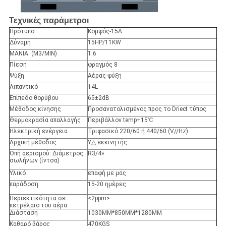
Τεχνικές παράμετροι
Πρότυπο
Κομψός-15A
Δύναμη
15HP/11KW
ΜΑΝΙΑ: (M3/MIN)
1.6
Πίεση
φραγμός 8
Ψύξη
Αέρας-ψύξη
Λιπαντικό
14L
Επίπεδο θορύβου
65
±
2dB
Μέθοδος κίνησης
Προσανατολισμένος προς το Driect τύπος
Θερμοκρασία απαλλαγής
Περιβάλλον temp+15℃
Ηλεκτρική ενέργεια
Τριφασικό 220/60 ή 440/60 (V//Hz)
Αρχική μέθοδος
Υ
△
εκκινητής
Οπή αερισμού: Διάμετρος
R3/4»
σωλήνων (ίντσα)
Υλικό
επαφή με μας
παράδοση
15-20 ημέρες
Περιεκτικότητα σε
<2ppm>
πετρέλαιο του αέρα
Διάσταση
1030MM*850MM*1280MM
Καθαρό βάρος
470KGS