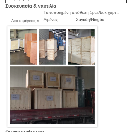
Συσκευασία & ναυτιλία
Τυποποιημένη υπόθεση 1pcs/box χαρτοκιβωτίων ή κοντραπλακέ εξαγωγής
Λιμένας
Σαγκάη/Ningbo
Λεπτομέρειες συσκευασίας