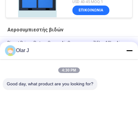
USD 40-45 MOQ:1
ΕΠΙΚΟΙΝΩΝΙΑ
Αεροσυμπιεστής βιδών
Direct Driven Rotary Screw Air Compressor 7.5kw 10hp Air
Cooling
Olar J
Portable Industrial Screw Compressor 30HP 580KGS Blue
4:30 PM
22kw Drive ζωνών φραγμών αεροσυμπιεστών 30hp 10 βιδών
τριφασικό
Good day, what product are you looking for?
Λαϊκή κατηγορία
Όλα
Πολυ Μηχανή 
Αεροσυμπιεστής 
Συσκευασίας
Βιδών
Μηχανή 
Κενή Μηχανή 