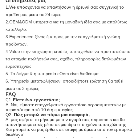
Οι υπηρεσίες μας
1.We υπόσχονται να απαντήσουν η έρευνά σας συγγενική το
προϊόν μας μέσα σε 24 ώρες.
2.OEM&ODM υπηρεσία για τη μοναδική ιδέα σας με απολύτως
κατάλληλο.
3.Experienced ξένος έμπορος με την επαγγελματική γνώση
προϊόντων.
4.Value στην επιχείρηση credite, υποσχεθείτε να προστατεύσετε
τα στοιχεία πωλήσεών σας, σχέδιο, πληροφορίες διπλωμάτων
ευρεσιτεχνίας.
5. Το δείγμα & η υπηρεσία cOem είναι διαθέσιμα
6. Υπηρεσία μεταπωλήσεων. οποιαδήποτε ερώτηση θα τεθεί
μέσα σε 3 ημέρες
FAQ
Q1.
Είστε ένα εργοστάσιο;
Α. Ναι, είμαστε επαγγελματικό εργοστάσιο αεροσυμπιεστών με
περισσότερο από 10 έτη εμπειρίας.
Q2.
Πώς μπορώ να πάρω μια αναφορά;
Α. μας αφήστε το μήνυμα με την αγορά σας requemets και θα
απαντήσουμε εσείς μέσα σε μια ώρα στο χρόνο απασχόλησης.
Και μπορείτε να μας έρθετε σε επαφή με άμεσα από τον εμπορικό
διευθυντή