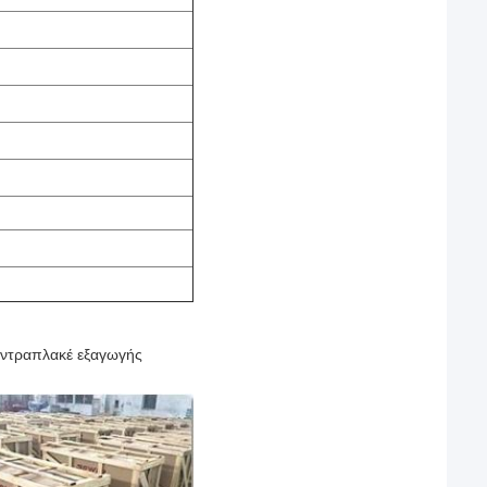
οντραπλακέ εξαγωγής