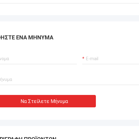
Ο κ. Isaac Asare
 και η τεχνική ομάδα στην Xianyang
achinery Co., Ltd απάντησαν
α στις ερωτήσεις και
ΉΣΤΕ ΈΝΑ ΜΉΝΥΜΑ
γησαν την ομάδα εγκατάστασης σε
 διαδικασία. Στο τέλος, το
μα λειτουργεί κανονικά και
ε ευχαριστημένοι με αυτήν την
Να Στείλετε Μήνυμα