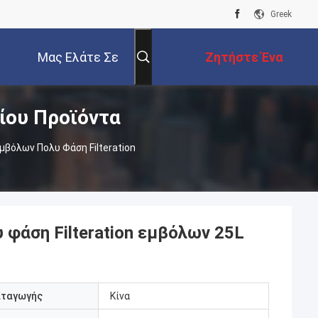
Greek
Μας Ελάτε Σε
Ζητήστε Ένα
ίου Προϊόντα
Επαφή Με
Απόσπασμα
βόλων Πολυ Φάση Filteration
φάση Filteration εμβόλων 25L
αταγωγής
Κίνα