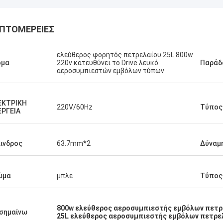
ΠΤΟΜΈΡΕΙΕΣ
ελεύθερος φορητός πετρελαίου 25L 800w
ομα
220v κατευθύνει το Drive λευκό
Παράδ
αεροσυμπιεστών εμβόλων τύπων
ΕΚΤΡΙΚΗ
220V/60Hz
Τύπος
ΈΡΓΕΙΑ
ινδρος
63.7mm*2
Δύναμ
ώμα
μπλε
Τύπος
800w ελεύθερος αεροσυμπιεστής εμβόλων πετρ
σημαίνω
25L ελεύθερος αεροσυμπιεστής εμβόλων πετρε