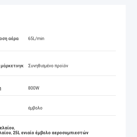
οση αέρα
65L/min
 μάρκετινγκ
Συνηθισμένο προϊόν
η
800W
έμβολο
ελαίου
,
λαίου
,
25L ενιαίο έμβολο αεροσυμπιεστών