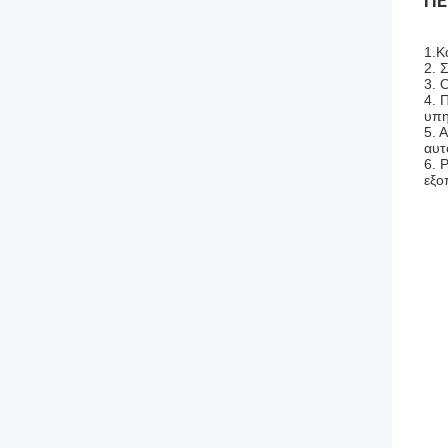
ΠΕ
1.
Κ
2.
Σ
3. 
4.
Π
υπη
5.
Α
αυτ
6. 
εξο