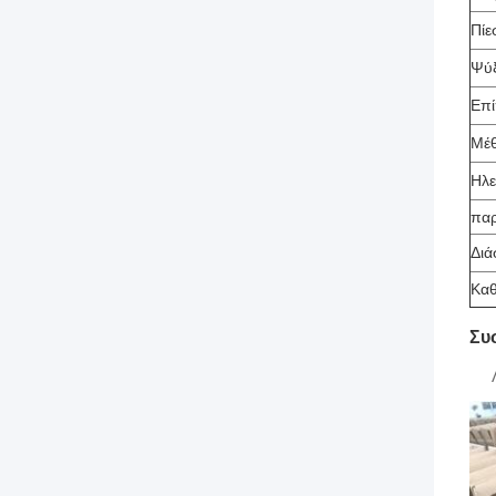
Πίε
Ψύ
Επί
Μέθ
Ηλε
πα
Διά
Καθ
Συ
Λ