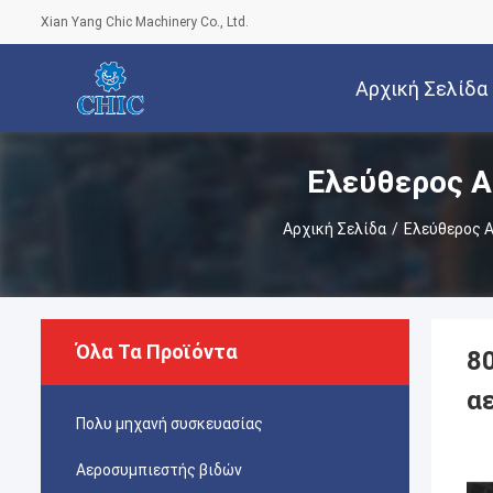
Xian Yang Chic Machinery Co., Ltd.
Αρχική Σελίδα
Ελεύθερος Α
Αρχική Σελίδα
/
Ελεύθερος 
Όλα Τα Προϊόντα
8
α
Πολυ μηχανή συσκευασίας
Αεροσυμπιεστής βιδών