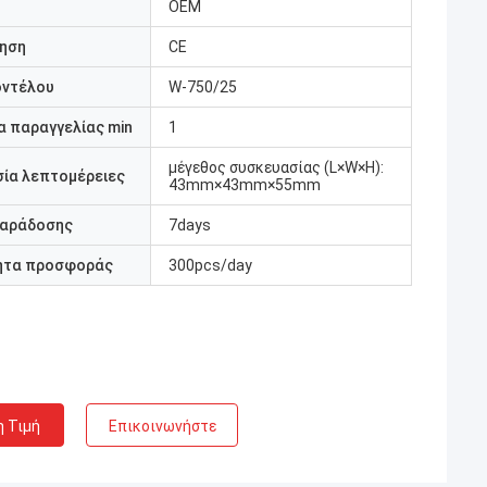
OEM
ηση
CE
οντέλου
W-750/25
 παραγγελίας min
1
μέγεθος συσκευασίας (L×W×H):
ία λεπτομέρειες
43mm×43mm×55mm
παράδοσης
7days
ητα προσφοράς
300pcs/day
η Τιμή
Επικοινωνήστε