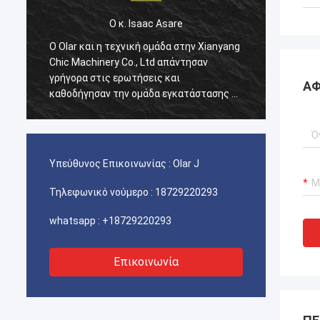
Ο κ. Isaac Asare
g
Ο Olar και η τεχνική ομάδα στην Xianyang
Ο Olar
Chic Machinery Co., Ltd απάντησαν
Chic M
γρήγορα στις ερωτήσεις και
γρήγορ
ΑΦ
ε
καθοδήγησαν την ομάδα εγκατάστασης σε
καθοδή
όλη τη διαδικασία. Στο τέλος, το
όλη τη
μηχάνημα λειτουργεί κανονικά και
μηχάνη
είμαστε ευχαριστημένοι με αυτήν την
είμαστ
αγορά.
αγορά.
Υπεύθυνος Επικοινωνίας :
Olar J
Τηλεφωνικό νούμερο :
18729220293
whatsapp :
+18729220293
Επικοινωνία