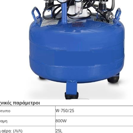
χνικές παράμετροι
ότυπο
W-750/25
ναμη
800W
 αέρα
: (Λ/Λ)
25L