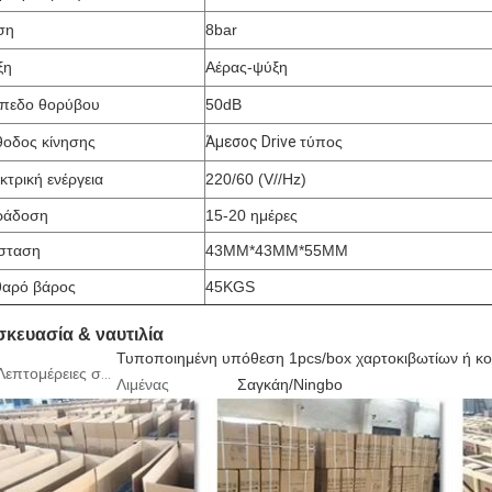
ση
8bar
ξη
Αέρας-ψύξη
πεδο θορύβου
50dB
οδος κίνησης
Άμεσος Drive
τύπος
κτρική ενέργεια
220/60 (V//Hz)
ράδοση
15-20 ημέρες
σταση
43MM*43MM*55MM
αρό βάρος
45KGS
σκευασία & ναυτιλία
Τυποποιημένη υπόθεση 1pcs/box χαρτοκιβωτίων ή κ
επτομέρειες συσκευασίας
Λιμένας
Σαγκάη/Ningbo