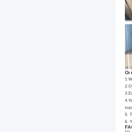
Οι
1.W
2.O
3.E
4.V
ευρ
5. 
6. 
FA