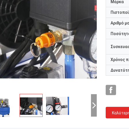
Μάρκα
Πιστοποί
Αριθμό μ
Ποσότητα
Συσκευασ
Χρόνος 
Δυνατότ
Καλύτερ