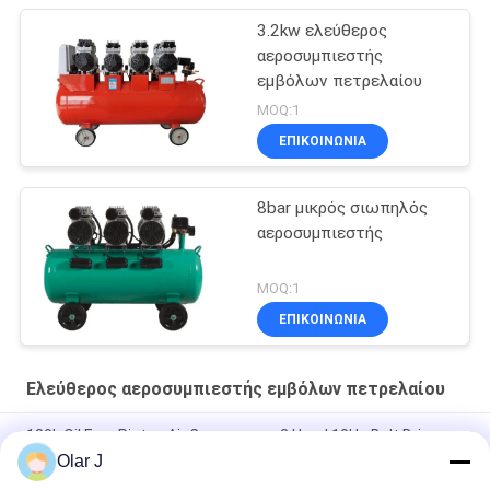
3.2kw ελεύθερος
αεροσυμπιεστής
εμβόλων πετρελαίου
MOQ:1
ΕΠΙΚΟΙΝΩΝΙΑ
8bar μικρός σιωπηλός
αεροσυμπιεστής
MOQ:1
ΕΠΙΚΟΙΝΩΝΙΑ
Ελεύθερος αεροσυμπιεστής εμβόλων πετρελαίου
180L Oil Free Piston Air Compressor 3 Head 10Hp Belt Driven
Type
Olar J