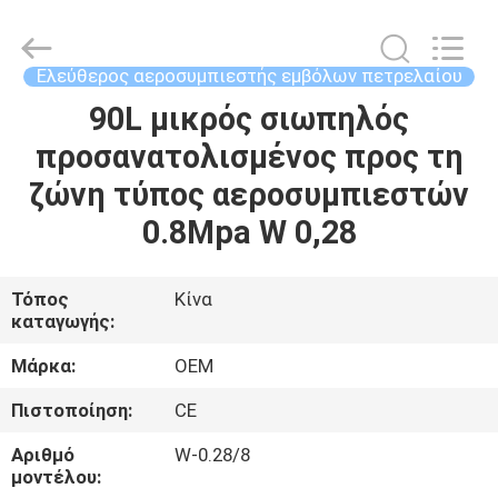
Yang
Chic
Machinery
Co.,
Ltd..
Ελεύθερος αεροσυμπιεστής εμβόλων πετρελαίου
All
Rights
90L μικρός σιωπηλός
ΣΠΊΤΙ
Reserved.
προσανατολισμένος προς τη
ΠΡΟΪΌΝΤΑ
ζώνη τύπος αεροσυμπιεστών
0.8Mpa W 0,28
ΣΧΕΤΙΚΆ
ΜΕ
Τόπος
Κίνα
καταγωγής:
ΕΜΆΣ
Μάρκα:
OEM
ΕΠΙΣΚΈΨΕΙΣ
Πιστοποίηση:
CE
ΣΤΟ
Αριθμό
W-0.28/8
ΕΡΓΟΣΤΆΣΙΟ
μοντέλου: