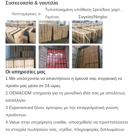
Συσκευασία & ναυτιλία
Τυποποιημένη υπόθεση 1pcs/box χαρτοκιβωτίων ή κοντραπλακέ εξαγωγής
Λεπτομέρειες συσκευασίας
Λιμένας
Σαγκάη/Ningbo
Οι υπηρεσίες μας
1.We υπόσχονται να απαντήσουν η έρευνά σας συγγενική το
προϊόν μας μέσα σε 24 ώρες.
2.OEM&ODM υπηρεσία για τη μοναδική ιδέα σας με απολύτως
κατάλληλο.
3.Experienced ξένος έμπορος με την επαγγελματική γνώση
προϊόντων.
4.Value στην επιχείρηση credite, υποσχεθείτε να προστατεύσετε
τα στοιχεία πωλήσεών σας, σχέδιο, πληροφορίες διπλωμάτων