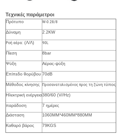
Τεχνικές παράμετροι
Πρότυπο
W-0.28/8
Δύναμη
2.2KW
: (Λ/Λ)
Ροή αέρα
90L
Πίεση
8bar
Ψύξη
Αέρας-ψύξη
Επίπεδο θορύβου
70dB
Μέθοδος κίνησης
τύπος
Προσανατολισμένος προς τη ζώνη
Ηλεκτρική ενέργεια
380/60 (V//Hz)
παράδοση
7 ημέρες
Διάσταση
1060MM*460MM*880MM
Καθαρό βάρος
79KGS