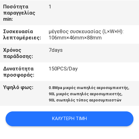
Ποσότητα
1
παραγγελίας
ΈΛΕΓΧΟΣ
min:
ΠΟΙΌΤΗΤΑΣ
Συσκευασία
μέγεθος συσκευασίας (L×W×H):
λεπτομέρειες:
106mm×46mm×88mm
ΕΠΙΚΟΙΝΩΝΉΣΤΕ
Χρόνος
7days
ΜΑΖΊ
παράδοσης:
ΜΑΣ
Δυνατότητα
150PCS/Day
προσφοράς:
ΕΙΔΉΣΕΙΣ
Υψηλό φως:
,
0.8Mpa μικρός σιωπηλός αεροσυμπιεστής
,
90L μικρός σιωπηλός αεροσυμπιεστής
90L σιωπηλός τύπος αεροσυμπιεστών
ΥΠΟΘΈΣΕΙΣ
ΚΑΛΎΤΕΡΗ ΤΙΜΉ
ΖΗΤΉΣΤΕ
ΠΡΟΣΦΟΡΆ