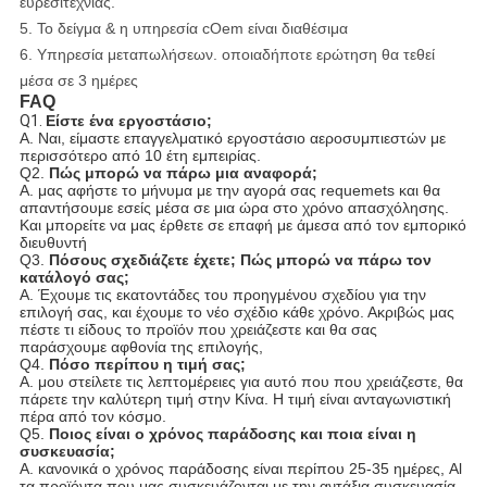
ευρεσιτεχνίας.
5. Το δείγμα & η υπηρεσία cOem είναι διαθέσιμα
6. Υπηρεσία μεταπωλήσεων. οποιαδήποτε ερώτηση θα τεθεί
μέσα σε 3 ημέρες
FAQ
Q1.
Είστε ένα εργοστάσιο;
Α. Ναι, είμαστε επαγγελματικό εργοστάσιο αεροσυμπιεστών με
περισσότερο από 10 έτη εμπειρίας.
Q2.
Πώς μπορώ να πάρω μια αναφορά;
Α. μας αφήστε το μήνυμα με την αγορά σας requemets και θα
απαντήσουμε εσείς μέσα σε μια ώρα στο χρόνο απασχόλησης.
Και μπορείτε να μας έρθετε σε επαφή με άμεσα από τον εμπορικό
διευθυντή
Q3.
Πόσους σχεδιάζετε έχετε; Πώς μπορώ να πάρω τον
κατάλογό σας;
Α. Έχουμε τις εκατοντάδες του προηγμένου σχεδίου για την
επιλογή σας, και έχουμε το νέο σχέδιο κάθε χρόνο. Ακριβώς μας
πέστε τι είδους το προϊόν που χρειάζεστε και θα σας
παράσχουμε αφθονία της επιλογής,
Q4.
Πόσο περίπου η τιμή σας;
Α. μου στείλετε τις λεπτομέρειες για αυτό που που χρειάζεστε, θα
πάρετε την καλύτερη τιμή στην Κίνα. Η τιμή είναι ανταγωνιστική
πέρα από τον κόσμο.
Q5.
Ποιος είναι ο χρόνος παράδοσης και ποια είναι η
συσκευασία;
Α. κανονικά ο χρόνος παράδοσης είναι περίπου 25-35 ημέρες, Al
τα προϊόντα που μας συσκευάζονται με την αντάξια συσκευασία