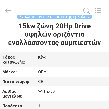
Yang
Chic
Machinery
Co.,
Ltd..
Εναλλάσσοντας συμπιεστής εμβόλων
All
Rights
15kw ζώνη 20Hp Drive
ΣΠΊΤΙ
Reserved.
υψηλών οριζόντια
ΠΡΟΪΌΝΤΑ
εναλλάσσοντας συμπιεστών
ΣΧΕΤΙΚΆ
Τόπος
Κίνα
καταγωγής:
ΜΕ
ΕΜΆΣ
Μάρκα:
OEM
Πιστοποίηση:
CE
ΕΠΙΣΚΈΨΕΙΣ
Αριθμό
W-1.2/30
ΣΤΟ
μοντέλου:
ΕΡΓΟΣΤΆΣΙΟ
Ποσότητα
1