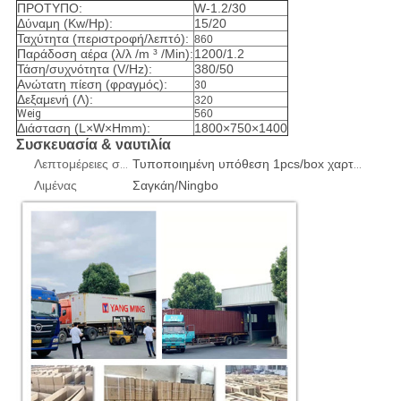
ΠΡΟΤΥΠΟ:
W-1.2/30
Δύναμη (Kw/Hp):
15/20
Ταχύτητα (περιστροφή/λεπτό):
860
Παράδοση αέρα (λ/λ /m ³ /Min):
1200/1.2
Τάση/συχνότητα (V/Hz):
380/50
Ανώτατη πίεση (φραγμός):
30
Δεξαμενή (Λ):
320
Weig
560
Διάσταση (L×W×Hmm):
1800×750×1400
Συσκευασία & ναυτιλία
Λεπτομέρειες συσκευασίας
Τυποποιημένη υπόθεση 1pcs/box χαρτοκιβωτίων ή κοντραπλακέ εξαγωγής
Λιμένας
Σαγκάη/Ningbo