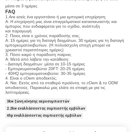
μέσα σε 3 ημέρες
FAQ
1.Are εσείς ένα εργοστάσιο ή μια εμπορική επιχείρηση;
Α: Η επιχείρησή μας είναι επαγγελματικοί κατασκευαστής και
έμπορος που ενδιαφέρεται για το σχέδιο, ανάπτυξη
και παραγωγή
2. Ποιος είναι ο χρόνος παράδοσής σας;
Α: 15 ημέρες για τη διαταγή δειγμάτων, 30 ημέρες για τη διαταγή
εμπορευματοκιβωτίων. (Η πολυάσχολη εποχή μπορεί να
χρειαστεί περισσότερες ημέρες)
3. Πόσο καιρό η παράδοση παίρνει;
Α: Μετά από λάβετε την κατάθεση:
- Διαταγή δειγμάτων: μέσα σε 10-15 ημέρες
- Εμπορευματοκιβώτιο 20FT: 20-25 ημέρες
- 40HQ εμπορευματοκιβώτιο: 30-35 ημέρες
4. Είναι ο cOem αποδεκτός;
Α: Ναι. Εκτός από τα σταθερό προϊόντα, το cOem & το ODM
αποδεκτούς. Παρακαλώ μας ελάτε σε επαφή με για τις
λεπτομέρειες.
3kw ζώνη κίνησης αεροσυμπιεστών
2.2kw εναλλάσσοντας συμπιεστής εμβόλων
4hp εναλλάσσοντας συμπιεστής εμβόλων