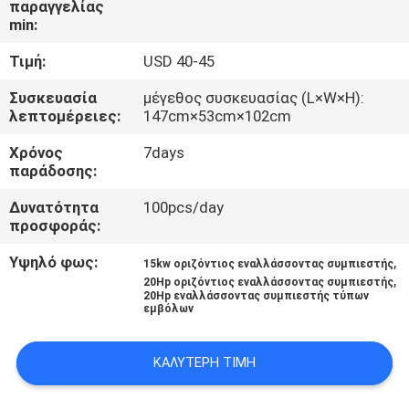
παραγγελίας
min:
ΈΛΕΓΧΟΣ
Τιμή:
USD 40-45
ΠΟΙΌΤΗΤΑΣ
Συσκευασία
μέγεθος συσκευασίας (L×W×H):
λεπτομέρειες:
147cm×53cm×102cm
ΕΠΙΚΟΙΝΩΝΉΣΤΕ
Χρόνος
7days
ΜΑΖΊ
παράδοσης:
ΜΑΣ
Δυνατότητα
100pcs/day
προσφοράς:
ΕΙΔΉΣΕΙΣ
Υψηλό φως:
,
15kw οριζόντιος εναλλάσσοντας συμπιεστής
,
20Hp οριζόντιος εναλλάσσοντας συμπιεστής
20Hp εναλλάσσοντας συμπιεστής τύπων
ΥΠΟΘΈΣΕΙΣ
εμβόλων
ΚΑΛΎΤΕΡΗ ΤΙΜΉ
ΖΗΤΉΣΤΕ
ΠΡΟΣΦΟΡΆ