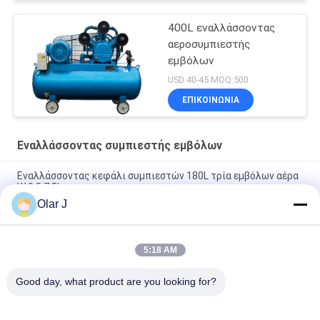
400L εναλλάσσοντας
αεροσυμπιεστής
εμβόλων
USD 40-45 MOQ:500
ΕΠΙΚΟΙΝΩΝΙΑ
Εναλλάσσοντας συμπιεστής εμβόλων
Εναλλάσσοντας κεφάλι συμπιεστών 180L τρία εμβόλων αέρα
W 0,5 7.5kw
Olar J
15hp εναλλάσσοντας προσανατολισμένο προς 300l 3 εμβόλων
τη ζώνη κεφάλι αεροσυμπιεστών
5:18 AM
V1.05 εναλλάσσοντας μικρή ζώνη συμπιεστών εμβόλων Drive
55mm
Good day, what product are you looking for?
Λαϊκή κατηγορία
Όλα