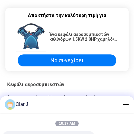
Αποκτήστε την καλύτερη τιμή για
Ένα κεφάλι αεροσυμπιεστών
κυλίνδρων 1.5KW 2.0HP χαμηλό/
υψηλή πίεση
Να συνεχίσει
Κεφάλι αεροσυμπιεστών
Αεροσυμπιεστή κεφαλής για βιομηχανική χρήση
Olar J
120V/240V τάση κεφαλή συμπίεσης αέρα με 2 κύλινδροι και
πίεση 0,8Mpa/115psi
10:17 AM
Βιομηχανική κεφαλή συμπίεσης αέρα με ανώτερη απόδοση
και αντοχή