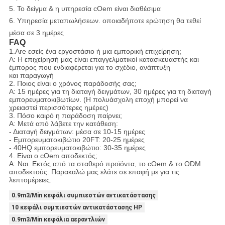
5. Το δείγμα & η υπηρεσία cOem είναι διαθέσιμα
6. Υπηρεσία μεταπωλήσεων. οποιαδήποτε ερώτηση θα τεθεί
μέσα σε 3 ημέρες
FAQ
1.Are εσείς ένα εργοστάσιο ή μια εμπορική επιχείρηση;
Α: Η επιχείρησή μας είναι επαγγελματικοί κατασκευαστής και
έμπορος που ενδιαφέρεται για το σχέδιο, ανάπτυξη
και παραγωγή
2. Ποιος είναι ο χρόνος παράδοσής σας;
Α: 15 ημέρες για τη διαταγή δειγμάτων, 30 ημέρες για τη διαταγή
εμπορευματοκιβωτίων. (Η πολυάσχολη εποχή μπορεί να
χρειαστεί περισσότερες ημέρες)
3. Πόσο καιρό η παράδοση παίρνει;
Α: Μετά από λάβετε την κατάθεση:
- Διαταγή δειγμάτων: μέσα σε 10-15 ημέρες
- Εμπορευματοκιβώτιο 20FT: 20-25 ημέρες
- 40HQ εμπορευματοκιβώτιο: 30-35 ημέρες
4. Είναι ο cOem αποδεκτός;
Α: Ναι. Εκτός από τα σταθερό προϊόντα, το cOem & το ODM
αποδεκτούς. Παρακαλώ μας ελάτε σε επαφή με για τις
λεπτομέρειες.
0.9m3/Min κεφάλι συμπιεστών αντικατάστασης
10 κεφάλι συμπιεστών αντικατάστασης HP
0.9m3/Min κεφάλια αεραντλιών