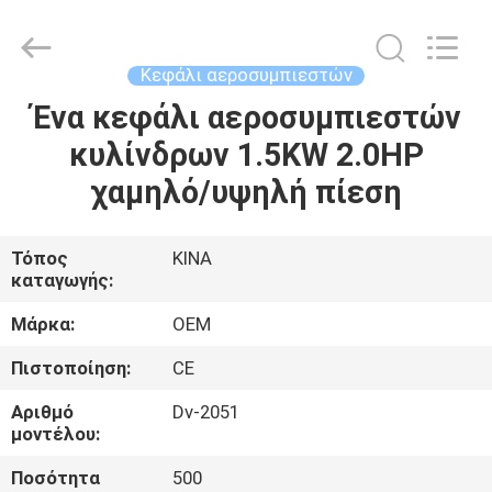
Yang
Chic
Machinery
Co.,
Ltd..
Κεφάλι αεροσυμπιεστών
All
Rights
Ένα κεφάλι αεροσυμπιεστών
ΣΠΊΤΙ
Reserved.
κυλίνδρων 1.5KW 2.0HP
ΠΡΟΪΌΝΤΑ
χαμηλό/υψηλή πίεση
ΣΧΕΤΙΚΆ
Τόπος
ΚΙΝΑ
καταγωγής:
ΜΕ
ΕΜΆΣ
Μάρκα:
OEM
Πιστοποίηση:
CE
ΕΠΙΣΚΈΨΕΙΣ
Αριθμό
Dv-2051
ΣΤΟ
μοντέλου:
ΕΡΓΟΣΤΆΣΙΟ
Ποσότητα
500