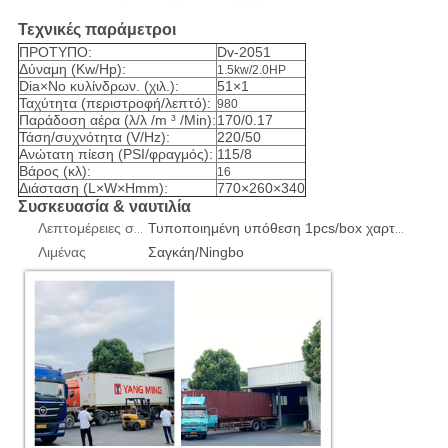
Τεχνικές παράμετροι
ΠΡΟΤΥΠΟ:
Dv-2051
Δύναμη (Kw/Hp):
1.5kw/2.0HP
Dia×No κυλίνδρων. (χιλ.):
51×1
Ταχύτητα (περιστροφή/λεπτό):
980
Παράδοση αέρα (λ/λ /m ³ /Min):
170/0.17
Τάση/συχνότητα (V/Hz):
220/50
Ανώτατη πίεση (PSI/φραγμός):
115/8
Βάρος (κλ):
16
Διάσταση (L×W×Hmm):
770×260×340
Συσκευασία & ναυτιλία
Λεπτομέρειες συσκευασίας
Τυποποιημένη υπόθεση 1pcs/box χαρτοκιβωτίων ή κοντραπλακέ εξαγωγής
Λιμένας
Σαγκάη/Ningbo