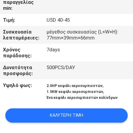
παραγγελίας
min:
ΈΛΕΓΧΟΣ
Τιμή:
USD 40-45
ΠΟΙΌΤΗΤΑΣ
Συσκευασία
μέγεθος συσκευασίας (L×W×H):
λεπτομέρειες:
77mm×39mm×66mm
ΕΠΙΚΟΙΝΩΝΉΣΤΕ
Χρόνος
7days
ΜΑΖΊ
παράδοσης:
ΜΑΣ
Δυνατότητα
500PCS/DAY
προσφοράς:
ΕΙΔΉΣΕΙΣ
Υψηλό φως:
,
2.0HP κεφάλι αεροσυμπιεστών
,
1.5KW κεφάλι αεροσυμπιεστών
Ένα κεφάλι αεροσυμπιεστών κυλίνδρων
ΥΠΟΘΈΣΕΙΣ
ΚΑΛΎΤΕΡΗ ΤΙΜΉ
ΖΗΤΉΣΤΕ
ΠΡΟΣΦΟΡΆ