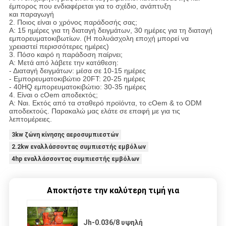
έμπορος που ενδιαφέρεται για το σχέδιο, ανάπτυξη
και παραγωγή
2. Ποιος είναι ο χρόνος παράδοσής σας;
Α: 15 ημέρες για τη διαταγή δειγμάτων, 30 ημέρες για τη διαταγή
εμπορευματοκιβωτίων. (Η πολυάσχολη εποχή μπορεί να
χρειαστεί περισσότερες ημέρες)
3. Πόσο καιρό η παράδοση παίρνει;
Α: Μετά από λάβετε την κατάθεση:
- Διαταγή δειγμάτων: μέσα σε 10-15 ημέρες
- Εμπορευματοκιβώτιο 20FT: 20-25 ημέρες
- 40HQ εμπορευματοκιβώτιο: 30-35 ημέρες
4. Είναι ο cOem αποδεκτός;
Α: Ναι. Εκτός από τα σταθερό προϊόντα, το cOem & το ODM
αποδεκτούς. Παρακαλώ μας ελάτε σε επαφή με για τις
λεπτομέρειες.
3kw ζώνη κίνησης αεροσυμπιεστών
2.2kw εναλλάσσοντας συμπιεστής εμβόλων
4hp εναλλάσσοντας συμπιεστής εμβόλων
Αποκτήστε την καλύτερη τιμή για
Jh-0.036/8 υψηλή