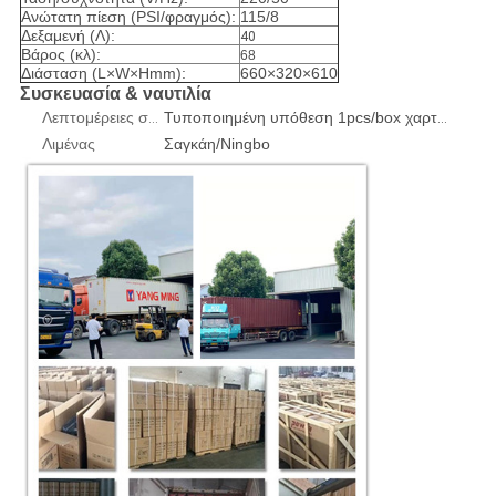
Ανώτατη πίεση (PSI/φραγμός):
115/8
Δεξαμενή (Λ):
40
Βάρος (κλ):
68
Διάσταση (L×W×Hmm):
660×320×610
Συσκευασία & ναυτιλία
Λεπτομέρειες συσκευασίας
Τυποποιημένη υπόθεση 1pcs/box χαρτοκιβωτίων ή κοντραπλακέ εξαγωγής
Λιμένας
Σαγκάη/Ningbo