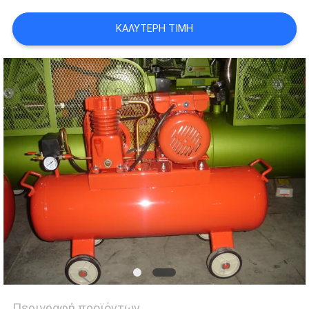
ΚΑΛΎΤΕΡΗ ΤΙΜΉ
SITEMAP
PRIVACY
POLICY
Περιγραφή προϊόντων