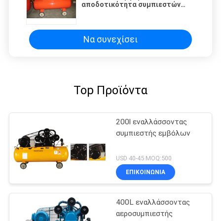
αποδοτικότητα συμπιεστών
εναλλαγής 1HP 8bar διπλής
ενέργειας
Να συνεχίσει
Top Προϊόντα
200l εναλλάσσοντας
συμπιεστής εμβόλων
USD 40-45 MOQ:500
ΕΠΙΚΟΙΝΩΝΙΑ
400L εναλλάσσοντας
αεροσυμπιεστής