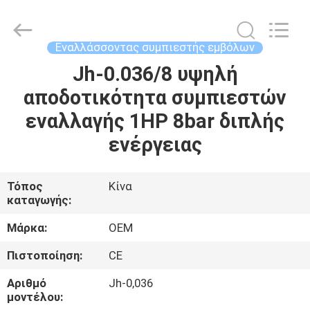
Yang
Chic
Machinery
Co.,
Ltd..
Εναλλάσσοντας συμπιεστής εμβόλων
All
Rights
Jh-0.036/8 υψηλή
ΣΠΊΤΙ
Reserved.
αποδοτικότητα συμπιεστών
ΠΡΟΪΌΝΤΑ
εναλλαγής 1HP 8bar διπλής
ενέργειας
ΣΧΕΤΙΚΆ
ΜΕ
Τόπος
Κίνα
καταγωγής:
ΕΜΆΣ
Μάρκα:
OEM
ΕΠΙΣΚΈΨΕΙΣ
Πιστοποίηση:
CE
ΣΤΟ
Αριθμό
Jh-0,036
ΕΡΓΟΣΤΆΣΙΟ
μοντέλου: