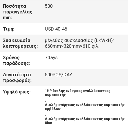
Ποσότητα
500
παραγγελίας
ΈΛΕΓΧΟΣ
min:
ΠΟΙΌΤΗΤΑΣ
Τιμή:
USD 40-45
ΕΠΙΚΟΙΝΩΝΉΣΤΕ
Συσκευασία
μέγεθος συσκευασίας (L×W×H):
λεπτομέρειες:
660mm×320mm×610 χιλ.
ΜΑΖΊ
Χρόνος
7days
ΜΑΣ
παράδοσης:
Δυνατότητα
500PCS/DAY
ΕΙΔΉΣΕΙΣ
προσφοράς:
Υψηλό φως:
1HP διπλής ενέργειας εναλλάσσοντας
συμπιεστής
ΥΠΟΘΈΣΕΙΣ
,
Διπλής ενέργειας εναλλάσσοντας συμπιεστής
εμβόλων
,
ΖΗΤΉΣΤΕ
Διπλής ενέργειας εναλλάσσοντας συμπιεστής
8bar
ΠΡΟΣΦΟΡΆ