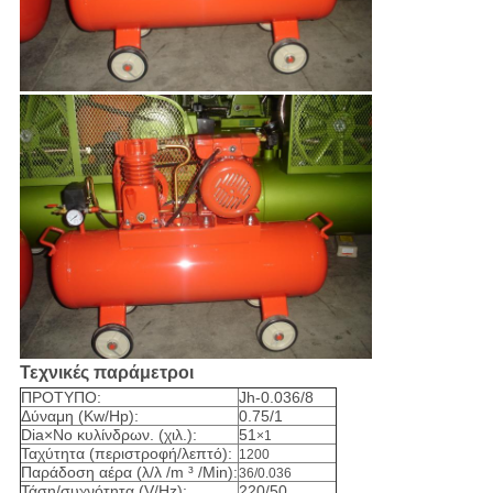
Τεχνικές παράμετροι
ΠΡΟΤΥΠΟ:
Jh-0.036/8
Δύναμη (Kw/Hp):
0.75/1
Dia×No κυλίνδρων. (χιλ.):
51
×1
Ταχύτητα (περιστροφή/λεπτό):
1200
Παράδοση αέρα (λ/λ /m ³ /Min):
36/0.036
Τάση/συχνότητα (V/Hz):
220/50