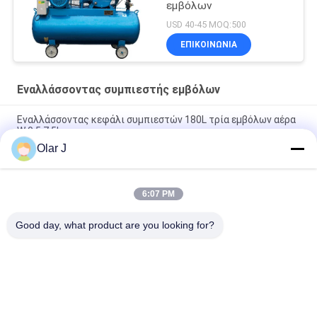
εμβόλων
USD 40-45 MOQ:500
ΕΠΙΚΟΙΝΩΝΙΑ
Εναλλάσσοντας συμπιεστής εμβόλων
Εναλλάσσοντας κεφάλι συμπιεστών 180L τρία εμβόλων αέρα
W 0,5 7.5kw
Olar J
15hp εναλλάσσοντας προσανατολισμένο προς 300l 3 εμβόλων
τη ζώνη κεφάλι αεροσυμπιεστών
6:07 PM
V1.05 εναλλάσσοντας μικρή ζώνη συμπιεστών εμβόλων Drive
55mm
Good day, what product are you looking for?
Λαϊκή κατηγορία
Όλα
Πολυ Μηχανή 
Αεροσυμπιεστής 
Συσκευασίας
Βιδών