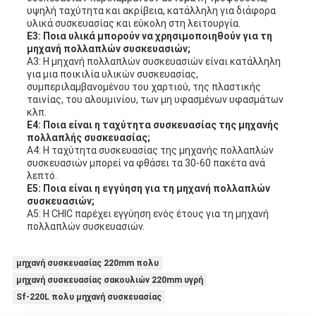
υψηλή ταχύτητα και ακρίβεια, κατάλληλη για διάφορα
υλικά συσκευασίας και εύκολη στη λειτουργία.
Ε3: Ποια υλικά μπορούν να χρησιμοποιηθούν για τη
μηχανή πολλαπλών συσκευασιών;
Α3: Η μηχανή πολλαπλών συσκευασιών είναι κατάλληλη
για μια ποικιλία υλικών συσκευασίας,
συμπεριλαμβανομένου του χαρτιού, της πλαστικής
ταινίας, του αλουμινίου, των μη υφασμένων υφασμάτων
κλπ.
Ε4: Ποια είναι η ταχύτητα συσκευασίας της μηχανής
πολλαπλής συσκευασίας;
Α4: Η ταχύτητα συσκευασίας της μηχανής πολλαπλών
συσκευασιών μπορεί να φθάσει τα 30-60 πακέτα ανά
λεπτό.
Ε5: Ποια είναι η εγγύηση για τη μηχανή πολλαπλών
συσκευασιών;
Α5: Η CHIC παρέχει εγγύηση ενός έτους για τη μηχανή
πολλαπλών συσκευασιών.
μηχανή συσκευασίας 220mm πολυ
μηχανή συσκευασίας σακουλιών 220mm υγρή
Sf-220L πολυ μηχανή συσκευασίας