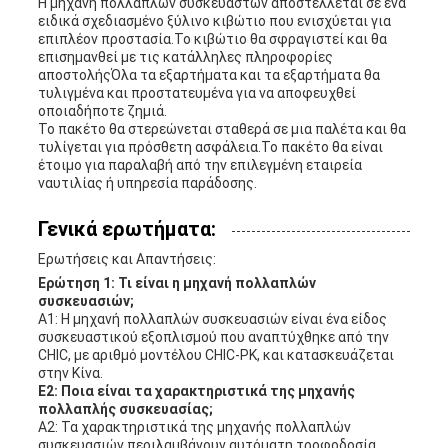
Η μηχανή πολλαπλών συσκευαστών αποστέλλεται σε ένα
ειδικά σχεδιασμένο ξύλινο κιβώτιο που ενισχύεται για
επιπλέον προστασία.Το κιβώτιο θα σφραγιστεί και θα
επισημανθεί με τις κατάλληλες πληροφορίες
αποστολήςΌλα τα εξαρτήματα και τα εξαρτήματα θα
τυλιγμένα και προστατευμένα για να αποφευχθεί
οποιαδήποτε ζημιά.
Το πακέτο θα στερεώνεται σταθερά σε μια παλέτα και θα
τυλίγεται για πρόσθετη ασφάλεια.Το πακέτο θα είναι
έτοιμο για παραλαβή από την επιλεγμένη εταιρεία
ναυτιλίας ή υπηρεσία παράδοσης.
Γενικά ερωτήματα:
Ερωτήσεις και Απαντήσεις:
Ερώτηση 1: Τι είναι η μηχανή πολλαπλών
συσκευασιών;
Α1: Η μηχανή πολλαπλών συσκευασιών είναι ένα είδος
συσκευαστικού εξοπλισμού που αναπτύχθηκε από την
CHIC, με αριθμό μοντέλου CHIC-PK, και κατασκευάζεται
στην Κίνα.
Ε2: Ποια είναι τα χαρακτηριστικά της μηχανής
πολλαπλής συσκευασίας;
Α2: Τα χαρακτηριστικά της μηχανής πολλαπλών
συσκευασιών περιλαμβάνουν αυτόματη τροφοδοσία,