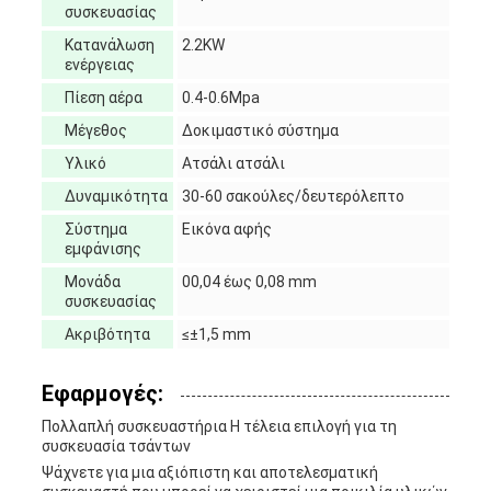
συσκευασίας
Κατανάλωση
2.2KW
ενέργειας
Πίεση αέρα
0.4-0.6Mpa
Μέγεθος
Δοκιμαστικό σύστημα
Υλικό
Ατσάλι ατσάλι
Δυναμικότητα
30-60 σακούλες/δευτερόλεπτο
Σύστημα
Εικόνα αφής
εμφάνισης
Μονάδα
00,04 έως 0,08 mm
συσκευασίας
Ακριβότητα
≤±1,5 mm
Εφαρμογές:
Πολλαπλή συσκευαστήρια Η τέλεια επιλογή για τη
συσκευασία τσάντων
Ψάχνετε για μια αξιόπιστη και αποτελεσματική