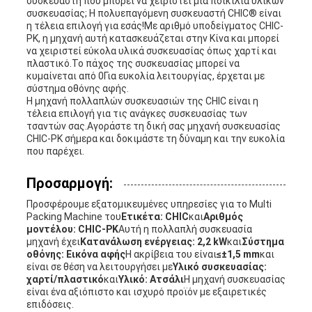
συσκευαστή που μπορεί να χειριστεί μια ποικιλία υλικών
συσκευασίας; Η πολυεπαγόμενη συσκευαστή CHIC® είναι
η τέλεια επιλογή για εσάς!Με αριθμό υποδείγματος CHIC-
PK, η μηχανή αυτή κατασκευάζεται στην Κίνα και μπορεί
να χειριστεί εύκολα υλικά συσκευασίας όπως χαρτί και
πλαστικό.Το πάχος της συσκευασίας μπορεί να
κυμαίνεται από 0Για ευκολία λειτουργίας, έρχεται με
σύστημα οθόνης αφής.
Η μηχανή πολλαπλών συσκευασιών της CHIC είναι η
τέλεια επιλογή για τις ανάγκες συσκευασίας των
τσαντών σας.Αγοράστε τη δική σας μηχανή συσκευασίας
CHIC-PK σήμερα και δοκιμάστε τη δύναμη και την ευκολία
που παρέχει.
Προσαρμογή:
Προσφέρουμε εξατομικευμένες υπηρεσίες για το Multi
Packing Machine του
Ετικέτα: CHIC
και
Αριθμός
μοντέλου: CHIC-PK
Αυτή η πολλαπλή συσκευασία
μηχανή έχει
Κατανάλωση ενέργειας: 2,2 kW
και
Σύστημα
οθόνης: Εικόνα αφής
Η ακρίβεια του είναι
≤±1,5 mm
και
είναι σε θέση να λειτουργήσει με
Υλικό συσκευασίας:
χαρτί/πλαστικό
και
Υλικό: Ατσάλι
Η μηχανή συσκευασίας
είναι ένα αξιόπιστο και ισχυρό προϊόν με εξαιρετικές
επιδόσεις.