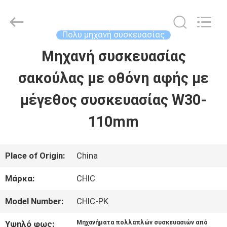
Xian
Yang
Chic
Machinery
Πολυ μηχανή συσκευασίας
Co.,
Ltd..
Μηχανή συσκευασίας
ΣΠΊΤΙ
All
Rights
Reserved.
σακούλας με οθόνη αφής με
ΠΡΟΪΌΝΤΑ
μέγεθος συσκευασίας W30-
110mm
ΣΧΕΤΙΚΆ
ΜΕ
Place of Origin:
China
ΕΜΆΣ
Μάρκα:
CHIC
Model Number:
CHIC-PK
ΕΠΙΣΚΈΨΕΙΣ
Υψηλό φως:
Μηχανήματα πολλαπλών συσκευασιών από