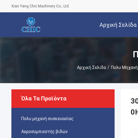
Xian Yang Chic Machinery Co., Ltd.
Αρχική Σελίδα
Π
Αρχική Σελίδα
/
Πολυ Μηχανή
Όλα Τα Προϊόντα
3
0
Πολυ μηχανή συσκευασίας
Αεροσυμπιεστής βιδών