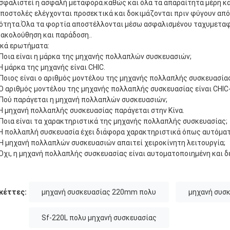
σφαλιστεί η ασφαλή μεταφορά.καθώς και όλα τα απαραίτητα μέρη και
αποστολές ελέγχονται προσεκτικά και δοκιμάζονται πριν φύγουν από
ότητα.Όλα τα φορτία αποστέλλονται μέσω ασφαλισμένου ταχυμεταφ
ακολούθηση και παράδοση..
ικά ερωτήματα:
 Ποια είναι η μάρκα της μηχανής πολλαπλών συσκευασιών;
Η μάρκα της μηχανής είναι CHIC.
 Ποιος είναι ο αριθμός μοντέλου της μηχανής πολλαπλής συσκευασία
Ο αριθμός μοντέλου της μηχανής πολλαπλής συσκευασίας είναι CHIC
 Πού παράγεται η μηχανή πολλαπλών συσκευασιών;
Η μηχανή πολλαπλής συσκευασίας παράγεται στην Κίνα.
 Ποια είναι τα χαρακτηριστικά της μηχανής πολλαπλής συσκευασίας;
Η πολλαπλή συσκευασία έχει διάφορα χαρακτηριστικά όπως αυτόματη
 Η μηχανή πολλαπλών συσκευασιών απαιτεί χειροκίνητη λειτουργία;
Όχι, η μηχανή πολλαπλής συσκευασίας είναι αυτοματοποιημένη και δε
κέττες:
μηχανή συσκευασίας 220mm πολυ
μηχανή συσ
Sf-220L πολυ μηχανή συσκευασίας