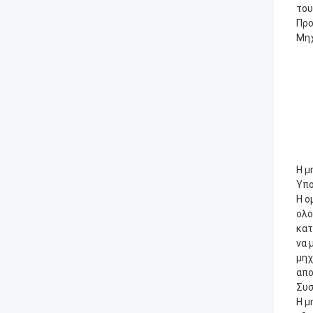
του
Προ
Μηχ
Η μ
Υπο
Η ο
ολο
κατ
να 
μηχ
απο
Συσ
Η μ