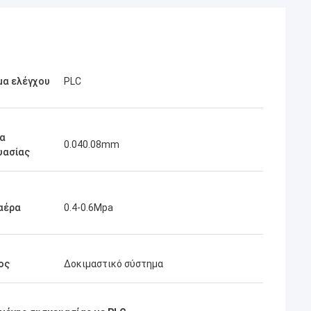
μα ελέγχου
PLC
α
0.040.08mm
υασίας
αέρα
0.4-0.6Mpa
ος
Δοκιμαστικό σύστημα