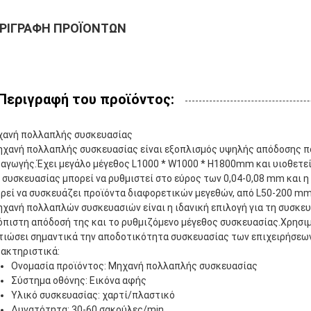
ΡΙΓΡΑΦΉ ΠΡΟΪΌΝΤΩΝ
Περιγραφή του προϊόντος:
ανή πολλαπλής συσκευασίας
ηχανή πολλαπλής συσκευασίας είναι εξοπλισμός υψηλής απόδοσης που
αγωγής.Έχει μεγάλο μέγεθος L1000 * W1000 * H1800mm και υιοθετεί
 συσκευασίας μπορεί να ρυθμιστεί στο εύρος των 0,04-0,08 mm και η 
ρεί να συσκευάζει προϊόντα διαφορετικών μεγεθών, από L50-200 m
ηχανή πολλαπλών συσκευασιών είναι η ιδανική επιλογή για τη συσκε
όπιστη απόδοσή της και το ρυθμιζόμενο μέγεθος συσκευασίας.Χρησιμ
τιώσει σημαντικά την αποδοτικότητα συσκευασίας των επιχειρήσεων
ακτηριστικά:
Ονομασία προϊόντος: Μηχανή πολλαπλής συσκευασίας
Σύστημα οθόνης: Εικόνα αφής
Υλικό συσκευασίας: χαρτί/πλαστικό
Δυνατότητα: 30-60 σακούλες/min