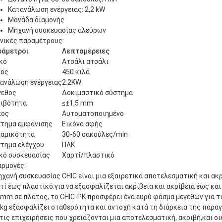
Κατανάλωση ενέργειας: 2,2 kW
Μονάδα διαμονής
Μηχανή συσκευασίας αλεύρων
νικές παραμέτρους:
ράμετροι
Λεπτομέρειες
κό
Ατσάλι ατσάλι
ρος
450 κιλά
ανάλωση ενέργειας
2.2KW
γεθος
Δοκιμαστικό σύστημα
ιβότητα
≤±1,5 mm
πος
Αυτοματοποιημένο
τημα εμφάνισης
Εικόνα αφής
αμικότητα
30-60 σακούλες/min
τημα ελέγχου
ΠΛΚ
κό συσκευασίας
Χαρτί/πλαστικό
ρμογές:
ηχανή συσκευασίας CHIC είναι μια εξαιρετικά αποτελεσματική και ακ
τί έως πλαστικό.για να εξασφαλίζεται ακρίβεια και ακρίβεια έως κ
mm σε πλάτος, το CHIC-PK προσφέρει ένα ευρύ φάσμα μεγεθών για τι
kg εξασφαλίζει σταθερότητα και αντοχή κατά τη διάρκεια της παραγω
 τις επιχειρήσεις που χρειάζονται μια αποτελεσματική, ακριβή,και ο