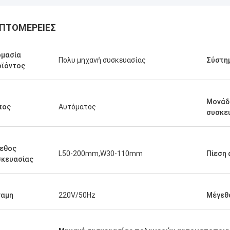
ΠΤΟΜΈΡΕΙΕΣ
ομασία
Πολυ μηχανή συσκευασίας
Σύστη
οϊόντος
Μονάδ
πος
Αυτόματος
συσκε
εθος
L50-200mm,W30-110mm
Πίεση 
σκευασίας
ναμη
220V/50Hz
Μέγεθ