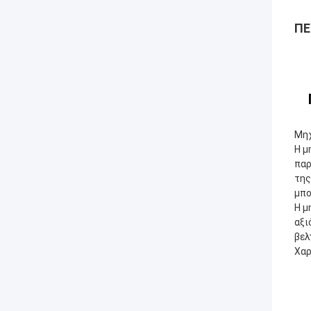
ΠΕ
Μηχ
Η μ
παρ
της
μπο
Η μ
αξι
βελ
Χαρ