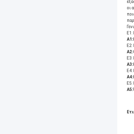
εξα
οι 
ποι
παρ
Γεν
Ε1:
Α1:
Ε2:
Α2:
Ε3:
Α3:
Ε4:
Α4:
Ε5:
Α5:
Ετι