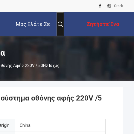
Greek
Μας Ελάτε Σε
Ζητήστε Ένα
Επαφή Με
Απόσπασμα
τα
θόνης Αφής 220V /5 0Hz Ισχύς
 σύστημα οθόνης αφής 220V /5
rigin
China