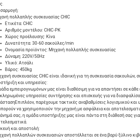
ς.
σαρμογή:
ανή πολλαπλής συσκευασίας CHIC
Ετικέτα: CHIC
Αριθμός μοντέλου: CHIC-PK
Χώρος προέλευσης: Κίνα
Δυνατότητα: 30-60 σακούλες/min
Ονομασία προϊόντος: Μηχανή πολλαπλής συσκευασίας
Δύναμη: 220V/50Hz
Υλικό: Ατσάλι
Βάρος: 450kg
ηχανή συσκευασίας CHIC είναι ιδανική για τη συσκευασία σακουλών, 
στήριξη και υπηρεσίες:
μάδα εμπειρογνωμόνων μας είναι διαθέσιμη για να απαντήσει σε κάθ
κληρωμένες υπηρεσίες συντήρησης και επισκευής για να διασφαλίσου
άστασηΕπιπλέον, παρέχουμε τακτικές αναβαθμίσεις λογισμικού και 
μπορούν να χρησιμοποιούν την μηχανή με ασφάλεια και αποτελεσματ
άνημά σας, η ομάδα υποστήριξης μας είναι πάντα στη διάθεσή σας για
τελεσματικά.
κευή και αποστολή:
ηχανή πολλαπλών συσκευασιών αποστέλλεται σε ένα βαρύ ξύλινο κιβ