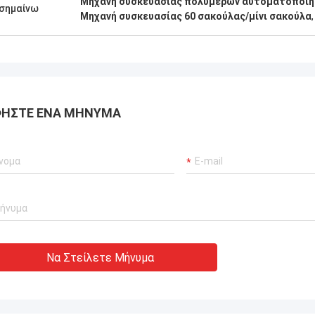
Μηχανή συσκευασίας πολυμερών αυτοματοποιημ
σημαίνω
Μηχανή συσκευασίας 60 σακούλας/μίνι σακούλα
Ο κ. Isaac Asare
 και η τεχνική ομάδα στην Xianyang
achinery Co., Ltd απάντησαν
α στις ερωτήσεις και
γησαν την ομάδα εγκατάστασης σε
 διαδικασία. Στο τέλος, το
ΉΣΤΕ ΈΝΑ ΜΉΝΥΜΑ
μα λειτουργεί κανονικά και
ε ευχαριστημένοι με αυτήν την
Να Στείλετε Μήνυμα