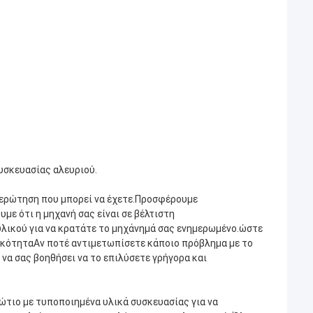
συσκευασίας αλευριού.
ε ερώτηση που μπορεί να έχετε.Προσφέρουμε
με ότι η μηχανή σας είναι σε βέλτιστη
υλικού για να κρατάτε το μηχάνημά σας ενημερωμένο.ώστε
ικότηταΑν ποτέ αντιμετωπίσετε κάποιο πρόβλημα με το
 να σας βοηθήσει να το επιλύσετε γρήγορα και
ώτιο με τυποποιημένα υλικά συσκευασίας για να