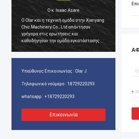
Επι
Ο κ. Isaac Asare
g
Ο Olar και η τεχνική ομάδα στην Xianyang
Ο Olar
Chic Machinery Co., Ltd απάντησαν
Chic M
γρήγορα στις ερωτήσεις και
γρήγορ
ε
καθοδήγησαν την ομάδα εγκατάστασης σε
καθοδή
όλη τη διαδικασία. Στο τέλος, το
όλη τη
ΑΦ
μηχάνημα λειτουργεί κανονικά και
μηχάνη
είμαστε ευχαριστημένοι με αυτήν την
είμαστ
αγορά.
αγορά.
Υπεύθυνος Επικοινωνίας :
Olar J
Τηλεφωνικό νούμερο :
18729220293
whatsapp :
+18729220293
Επικοινωνία