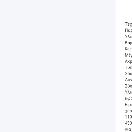
Τεχ
Πα
Υλι
Βά
Κατ
Μέ
Ακρ
Τύ
Σύσ
Δυν
Σύσ
Υλι
Εφα
Η μ
χαρ
110
450
για