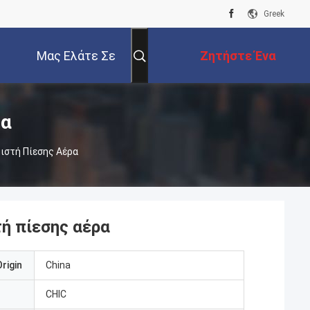
Greek
Μας Ελάτε Σε
Ζητήστε Ένα
Επαφή Με
Απόσπασμα
τα
ιστή Πίεσης Αέρα
ή πίεσης αέρα
rigin
China
CHIC