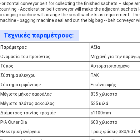
Horizontal conveyor belt for collecting the finished sachets -- slope 
counting - Acceleration belt conveyor will make the adjacent sachets 
arranging machine will arrange the small sachets as requirement - the
machine - bagging machine seal and cut the big bag -- belt conveyor wi
Τεχνικές παραμέτρους:
Παράμετρος
Αξία
Ονομασία του προϊόντος
Μηχανή για την παραγω
Τύπος
Αυτοματοποιημένο
Σύστημα ελέγχου
ΠΛΚ
Σύστημα εμφάνισης
Εικόνα αφής
Μέγιστο μήκος σακούλας
835 χιλιοστά
Μέγιστο πλάτος σακούλας
535 κιλά
Διάμετρος ταινίας τροχιάς
≤1100mm
Ρίλ Outer Dia
600 χιλιοστά
Ηλεκτρική ενέργεια
Τρεις φάσεις 380/60 ή 4