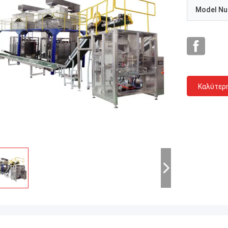
Model N
Καλύτερ