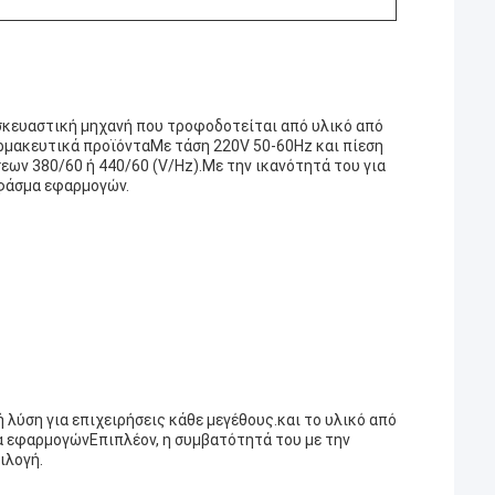
σκευαστική μηχανή που τροφοδοτείται από υλικό από
ρμακευτικά προϊόνταΜε τάση 220V 50-60Hz και πίεση
εων 380/60 ή 440/60 (V/Hz).Με την ικανότητά του για
 φάσμα εφαρμογών.
 λύση για επιχειρήσεις κάθε μεγέθους.και το υλικό από
ία εφαρμογώνΕπιπλέον, η συμβατότητά του με την
ιλογή.