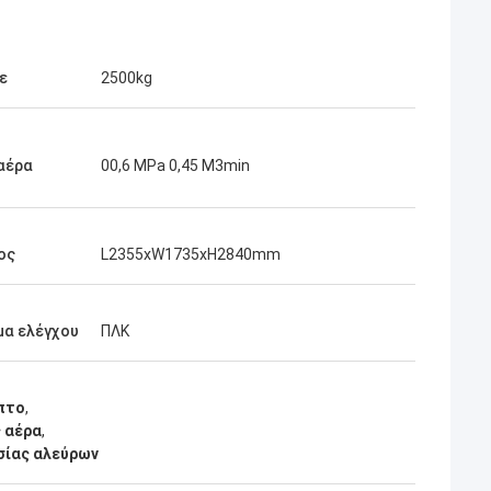
ε
2500kg
αέρα
00,6 MPa 0,45 M3min
ος
L2355xW1735xH2840mm
μα ελέγχου
ΠΛΚ
πτο
,
 αέρα
,
σίας αλεύρων