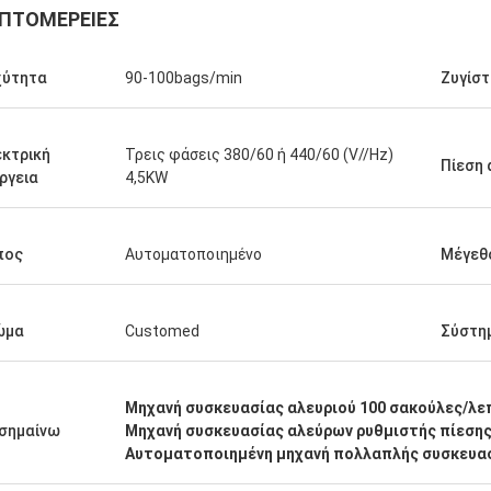
ΠΤΟΜΈΡΕΙΕΣ
χύτητα
90-100bags/min
Ζυγίστ
κτρική
Τρεις φάσεις 380/60 ή 440/60 (V//Hz)
Πίεση 
ργεια
4,5KW
πος
Αυτοματοποιημένο
Μέγεθ
ώμα
Customed
Σύστη
Μηχανή συσκευασίας αλευριού 100 σακούλες/λε
σημαίνω
Μηχανή συσκευασίας αλεύρων ρυθμιστής πίεσης
Αυτοματοποιημένη μηχανή πολλαπλής συσκευα