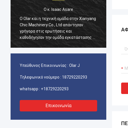
Ο κ. Isaac Asare
g
Ο Olar και η τεχνική ομάδα στην Xianyang
Ο Olar
Chic Machinery Co., Ltd απάντησαν
Chic M
ΑΦ
γρήγορα στις ερωτήσεις και
γρήγορ
ε
καθοδήγησαν την ομάδα εγκατάστασης σε
καθοδή
όλη τη διαδικασία. Στο τέλος, το
όλη τη
μηχάνημα λειτουργεί κανονικά και
μηχάνη
είμαστε ευχαριστημένοι με αυτήν την
είμαστ
αγορά.
αγορά.
Υπεύθυνος Επικοινωνίας :
Olar J
Τηλεφωνικό νούμερο :
18729220293
whatsapp :
+18729220293
Επικοινωνία
ΠΕ