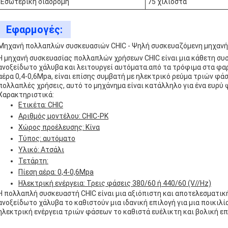
Εσωτερική διαδρομή
75 χιλιοστά
Εφαρμογές:
Μηχανή πολλαπλών συσκευασιών CHIC - Ψηλή συσκευαζόμενη μηχανή
Η μηχανή συσκευασίας πολλαπλών χρήσεων CHIC είναι μια κάθετη συ
ανοξείδωτο χάλυβα και λειτουργεί αυτόματα.από τα τρόφιμα στα φα
αέρα 0,4-0,6Mpa, είναι επίσης συμβατή με ηλεκτρικό ρεύμα τριών φάσ
πολλαπλές χρήσεις, αυτό το μηχάνημα είναι κατάλληλο για ένα ευρύ
Χαρακτηριστικά:
Ετικέτα: CHIC
Αριθμός μοντέλου: CHIC-PK
Χώρος προέλευσης: Κίνα
Τύπος: αυτόματο
Υλικό: Ατσάλι
Τετάρτη:
Πίεση αέρα: 0,4-0,6Mpa
Ηλεκτρική ενέργεια: Τρεις φάσεις 380/60 ή 440/60 (V//Hz)
Η πολλαπλή συσκευαστή CHIC είναι μια αξιόπιστη και αποτελεσματική
ανοξείδωτο χάλυβα το καθιστούν μια ιδανική επιλογή για μια ποικιλ
ηλεκτρική ενέργεια τριών φάσεων το καθιστά ευέλικτη και βολική επ