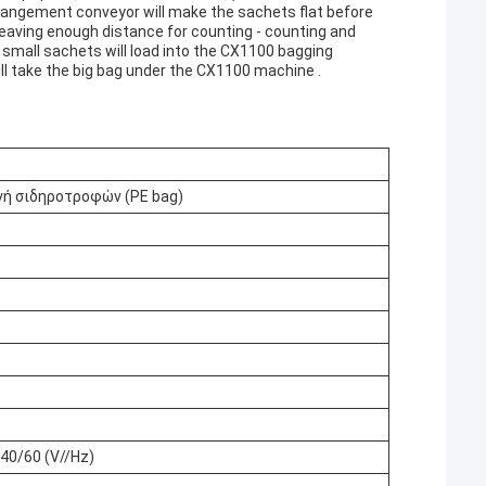
arrangement conveyor will make the sachets flat before
leaving enough distance for counting - counting and
 small sachets will load into the CX1100 bagging
ll take the big bag under the CX1100 machine .
γή σιδηροτροφών (PE bag)
40/60 (V//Hz)