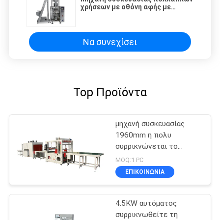
χρήσεων με οθόνη αφής με
κατασκευή από ανοξείδωτο
χάλυβα
Να συνεχίσει
Top Προϊόντα
μηχανή συσκευασίας
1960mm η πολυ
συρρικνώνεται το
περικάλυμμα
MOQ:1 PC
ΕΠΙΚΟΙΝΩΝΙΑ
4.5KW αυτόματος
συρρικνωθείτε τη