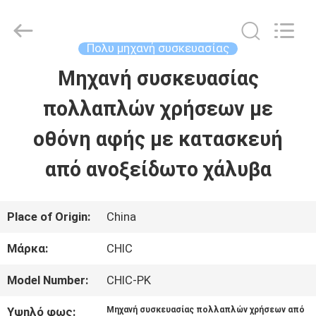
Xian
Yang
Chic
Machinery
Πολυ μηχανή συσκευασίας
Co.,
Ltd..
Μηχανή συσκευασίας
ΣΠΊΤΙ
All
Rights
Reserved.
πολλαπλών χρήσεων με
ΠΡΟΪΌΝΤΑ
οθόνη αφής με κατασκευή
από ανοξείδωτο χάλυβα
ΣΧΕΤΙΚΆ
ΜΕ
Place of Origin:
China
ΕΜΆΣ
Μάρκα:
CHIC
Model Number:
CHIC-PK
ΕΠΙΣΚΈΨΕΙΣ
Υψηλό φως:
Μηχανή συσκευασίας πολλαπλών χρήσεων από