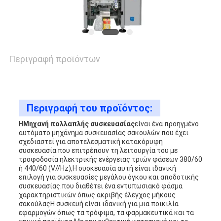
ΥΠΟΘΈΣΕΙΣ
ΖΗΤΉΣΤΕ
Περιγραφή προϊόντων
ΠΡΟΣΦΟΡΆ
SITEMAP
Περιγραφή του προϊόντος:
Η
Μηχανή πολλαπλής συσκευασίας
είναι ένα προηγμένο
αυτόματο μηχάνημα συσκευασίας σακουλών που έχει
PRIVACY
σχεδιαστεί για αποτελεσματική κατακόρυφη
συσκευασία.που επιτρέπουν τη λειτουργία του με
POLICY
τροφοδοσία ηλεκτρικής ενέργειας τριών φάσεων 380/60
ή 440/60 (V//Hz),Η συσκευασία αυτή είναι ιδανική
επιλογή για συσκευασίες μεγάλου όγκου και αποδοτικής
συσκευασίας.που διαθέτει ένα εντυπωσιακό φάσμα
χαρακτηριστικών όπως ακριβής έλεγχος μήκους
σακούλαςΗ συσκευή είναι ιδανική για μια ποικιλία
εφαρμογών όπως τα τρόφιμα, τα φαρμακευτικά και τα