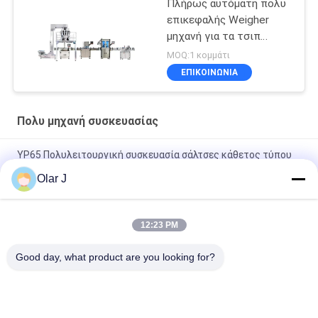
Πλήρως αυτόματη πολυ
επικεφαλής Weigher
μηχανή για τα τσιπ
μπανανών
MOQ:1 κομμάτι
ΕΠΙΚΟΙΝΩΝΙΑ
Πολυ μηχανή συσκευασίας
YP65 Πολυλειτουργική συσκευασία σάλτσες κάθετος τύπου
σαλάτα σάλτσα παγωτό πακέτο σιλικόνιο λάδι
Olar J
2600W 15KHZ κανονιστική μηχανή συγκόλλησης πλαστικών
MP - 1526B/1518/1530/1532
12:23 PM
Πολυλειτουργικό κάθετο τύπου συσκευαστή κόκκων για
Good day, what product are you looking for?
σοκολάτα φασόλια καρύδια σνακ
Λαϊκή κατηγορία
Όλα