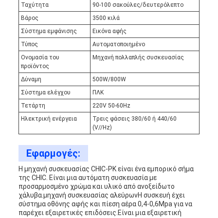
Ταχύτητα
90-100 σακούλες/δευτερόλεπτο
Βάρος
3500 κιλά
Σύστημα εμφάνισης
Εικόνα αφής
Τύπος
Αυτοματοποιημένο
Ονομασία του
Μηχανή πολλαπλής συσκευασίας
προϊόντος
Δύναμη
500W/800W
Σύστημα ελέγχου
ΠΛΚ
Τετάρτη
220V 50-60Hz
Ηλεκτρική ενέργεια
Τρεις φάσεις 380/60 ή 440/60
(V//Hz)
Εφαρμογές:
Η μηχανή συσκευασίας CHIC-PK είναι ένα εμπορικό σήμα
της CHIC. Είναι μια αυτόματη συσκευασία με
προσαρμοσμένο χρώμα και υλικό από ανοξείδωτο
χάλυβα.μηχανή συσκευασίας αλεύρωνΗ συσκευή έχει
σύστημα οθόνης αφής και πίεση αέρα 0,4-0,6Mpa για να
παρέχει εξαιρετικές επιδόσεις.Είναι μια εξαιρετική