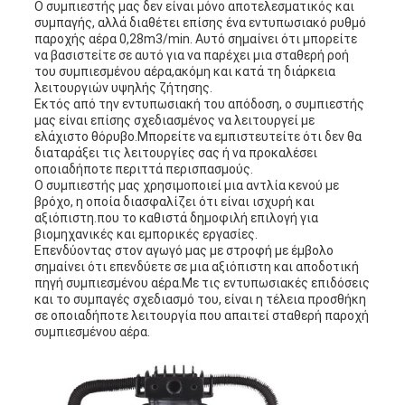
Ο συμπιεστής μας δεν είναι μόνο αποτελεσματικός και
συμπαγής, αλλά διαθέτει επίσης ένα εντυπωσιακό ρυθμό
παροχής αέρα 0,28m3/min. Αυτό σημαίνει ότι μπορείτε
να βασιστείτε σε αυτό για να παρέχει μια σταθερή ροή
του συμπιεσμένου αέρα,ακόμη και κατά τη διάρκεια
λειτουργιών υψηλής ζήτησης.
Εκτός από την εντυπωσιακή του απόδοση, ο συμπιεστής
μας είναι επίσης σχεδιασμένος να λειτουργεί με
ελάχιστο θόρυβο.Μπορείτε να εμπιστευτείτε ότι δεν θα
διαταράξει τις λειτουργίες σας ή να προκαλέσει
οποιαδήποτε περιττά περισπασμούς.
Ο συμπιεστής μας χρησιμοποιεί μια αντλία κενού με
βρόχο, η οποία διασφαλίζει ότι είναι ισχυρή και
αξιόπιστη.που το καθιστά δημοφιλή επιλογή για
βιομηχανικές και εμπορικές εργασίες.
Επενδύοντας στον αγωγό μας με στροφή με έμβολο
σημαίνει ότι επενδύετε σε μια αξιόπιστη και αποδοτική
πηγή συμπιεσμένου αέρα.Με τις εντυπωσιακές επιδόσεις
και το συμπαγές σχεδιασμό του, είναι η τέλεια προσθήκη
σε οποιαδήποτε λειτουργία που απαιτεί σταθερή παροχή
συμπιεσμένου αέρα.