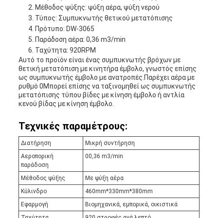
Μέθοδος ψύξης: ψύξη αέρα, ψύξη νερού
Τύπος: Συμπυκνωτής θετικού μετατόπισης
Πρότυπο: DW-3065
Παράδοση αέρα: 0,36 m3/min
Ταχύτητα: 920RPM
Αυτό το προϊόν είναι ένας συμπυκνωτής βρόχων με
θετική μετατόπιση με κινητήρα έμβολο, γνωστός επίσης
ως συμπυκνωτής έμβολο με ανατροπές.Παρέχει αέρα με
ρυθμό 0Μπορεί επίσης να ταξινομηθεί ως συμπυκνωτής
μετατόπισης τύπου βίδες με κίνηση έμβολο ή αντλία
κενού βίδας με κίνηση έμβολο.
Τεχνικές παραμέτρους:
Διατήρηση
Μικρή συντήρηση
Αεροπορική
00,36 m3/min
παράδοση
Μέθοδος ψύξης
Με ψύξη αέρα
Κύλινδρο
460mm*330mm*380mm
Εφαρμογή
Βιομηχανικά, εμπορικά, οικιστικά
Ταχύτητα
920 στροφές ανά λεπτό