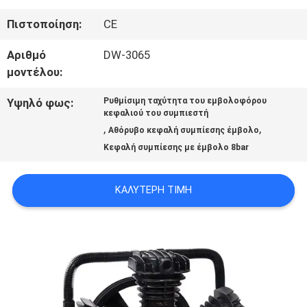
ΣΤΟ
Πιστοποίηση:
CE
ΕΡΓΟΣΤΆΣΙΟ
Αριθμό
DW-3065
μοντέλου:
ΈΛΕΓΧΟΣ
Υψηλό φως:
Ρυθμίσιμη ταχύτητα του εμβολοφόρου
ΠΟΙΌΤΗΤΑΣ
κεφαλιού του συμπιεστή
,
,
Αθόρυβο κεφαλή συμπίεσης έμβολο
Κεφαλή συμπίεσης με έμβολο 8bar
ΕΠΙΚΟΙΝΩΝΉΣΤΕ
ΜΑΖΊ
ΚΑΛΎΤΕΡΗ ΤΙΜΉ
ΜΑΣ
ΕΙΔΉΣΕΙΣ