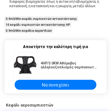
διάφορες βιομηχανίες όπως η αυτοκινητοβιομηχανία, η
κατασκευή, η κατασκευή και η γεωργία, μεταξύ άλλων.
0.9m3/Min κεφάλι συμπιεστών αντικατάστασης
10 κεφάλι συμπιεστών αντικατάστασης HP
0.9m3/Min κεφάλια αεραντλιών
Αποκτήστε την καλύτερη τιμή για
4HP/3.0KW Αθόρυβος
αλληλοεξοπλισμός συμπυκνωτή
κομπρέσουρα ρυθμιζόμενη
ταχύτητα 920 στροφές ανά
λεπτό πίεση 8bar
Να συνεχίσει
Κεφάλι αεροσυμπιεστών