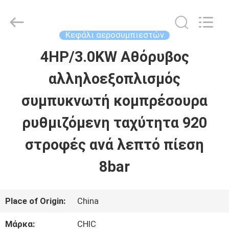
Xian
Yang
Chic
Machinery
Κεφάλι αεροσυμπιεστών
Co.,
Ltd..
4HP/3.0KW Αθόρυβος
ΣΠΊΤΙ
All
Rights
Reserved.
αλληλοεξοπλισμός
ΠΡΟΪΌΝΤΑ
συμπυκνωτή κομπρέσουρα
ρυθμιζόμενη ταχύτητα 920
ΣΧΕΤΙΚΆ
στροφές ανά λεπτό πίεση
ΜΕ
8bar
ΕΜΆΣ
Place of Origin:
China
ΕΠΙΣΚΈΨΕΙΣ
Μάρκα:
CHIC