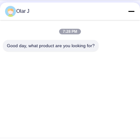
Αεροσυμπιεστή κεφαλής για βιομηχανική χρήση
Olar J
120V/240V τάση κεφαλή συμπίεσης αέρα με 2 κύλινδροι και
πίεση 0,8Mpa/115psi
7:28 PM
Βιομηχανική κεφαλή συμπίεσης αέρα με ανώτερη απόδοση
Good day, what product are you looking for?
και αντοχή
Λαϊκή κατηγορία
Όλα
Πολυ Μηχανή 
Αεροσυμπιεστής 
Συσκευασίας
Βιδών
Μηχανή 
Κενή Μηχανή 
Συσκευασίας Vffs
Συσκευασίας 
Σφραγίδων
Ζαρωμένη Μηχανή 
Μηχανή 
Συσκευασίας 
Συσκευασίας 