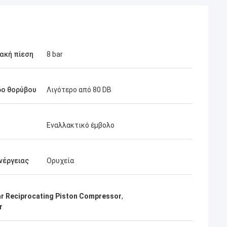
ακή πίεση
8 bar
δο θορύβου
Λιγότερο από 80 DB
Εναλλακτικό έμβολο
νέργειας
Ορυχεία
ar Reciprocating Piston Compressor
,
r