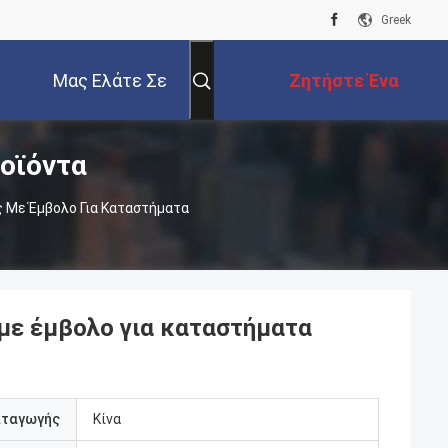
Greek
Μας Ελάτε Σε
Ζητήστε Ένα
οϊόντα
Επαφή Με
Απόσπασμα
ς Με Έμβολο Για Καταστήματα
 με έμβολο για καταστήματα
αταγωγής
Κίνα