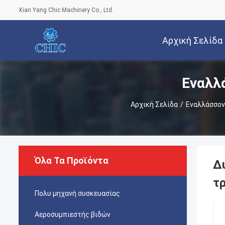
Xian Yang Chic Machinery Co., Ltd.
Αρχική Σελίδα
Εναλλ
Αρχική Σελίδα
/
Εναλλάσσον
Όλα Τα Προϊόντα
Δ
τ
Πολυ μηχανή συσκευασίας
Αεροσυμπιεστής βιδών