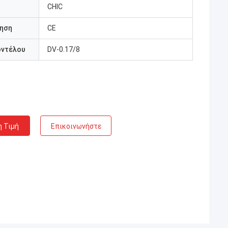
CHIC
ηση
CE
οντέλου
DV-0.17/8
η Τιμή
Επικοινωνήστε