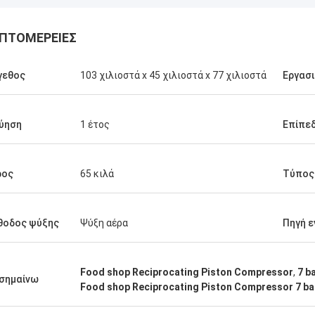
ΠΤΟΜΈΡΕΙΕΣ
γεθος
103 χιλιοστά x 45 χιλιοστά x 77 χιλιοστά
Εργασι
ύηση
1 έτος
Επίπε
ρος
65 κιλά
Τύπος
θοδος ψύξης
Ψύξη αέρα
Πηγή ε
Food shop Reciprocating Piston Compressor
,
7 b
σημαίνω
Food shop Reciprocating Piston Compressor 7 ba