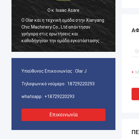
Ο κ. Isaac Asare
g
Ο Olar και η τεχνική ομάδα στην Xianyang
Ο Olar
Chic Machinery Co., Ltd απάντησαν
Chic M
ΑΦ
γρήγορα στις ερωτήσεις και
γρήγορ
ε
καθοδήγησαν την ομάδα εγκατάστασης σε
καθοδή
όλη τη διαδικασία. Στο τέλος, το
όλη τη
μηχάνημα λειτουργεί κανονικά και
μηχάνη
είμαστε ευχαριστημένοι με αυτήν την
είμαστ
αγορά.
αγορά.
Υπεύθυνος Επικοινωνίας :
Olar J
Τηλεφωνικό νούμερο :
18729220293
whatsapp :
+18729220293
Επικοινωνία
ΠΕ