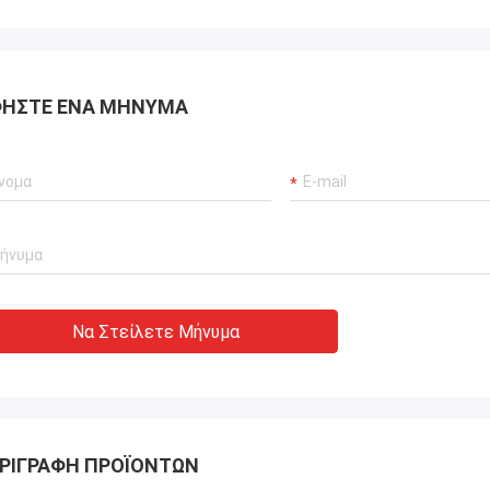
Ο κ. Isaac Asare
 και η τεχνική ομάδα στην Xianyang
achinery Co., Ltd απάντησαν
ΉΣΤΕ ΈΝΑ ΜΉΝΥΜΑ
α στις ερωτήσεις και
γησαν την ομάδα εγκατάστασης σε
 διαδικασία. Στο τέλος, το
μα λειτουργεί κανονικά και
ε ευχαριστημένοι με αυτήν την
Να Στείλετε Μήνυμα
ΡΙΓΡΑΦΉ ΠΡΟΪΌΝΤΩΝ