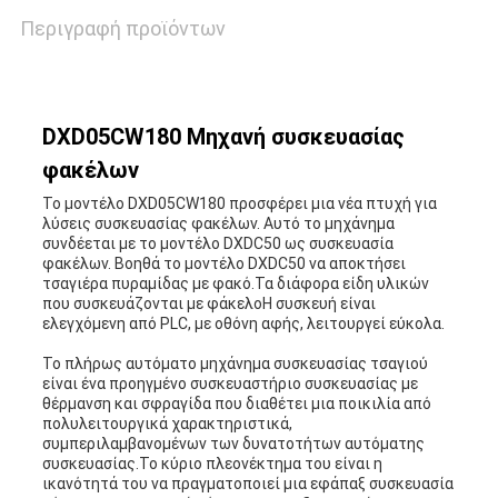
ΥΠΟΘΈΣΕΙΣ
Περιγραφή προϊόντων
ΖΗΤΉΣΤΕ
DXD05CW180 Μηχανή συσκευασίας
ΠΡΟΣΦΟΡΆ
φακέλων
Το μοντέλο DXD05CW180 προσφέρει μια νέα πτυχή για
λύσεις συσκευασίας φακέλων. Αυτό το μηχάνημα
SITEMAP
συνδέεται με το μοντέλο DXDC50 ως συσκευασία
φακέλων. Βοηθά το μοντέλο DXDC50 να αποκτήσει
τσαγιέρα πυραμίδας με φακό.Τα διάφορα είδη υλικών
που συσκευάζονται με φάκελοΗ συσκευή είναι
PRIVACY
ελεγχόμενη από PLC, με οθόνη αφής, λειτουργεί εύκολα.
POLICY
Το πλήρως αυτόματο μηχάνημα συσκευασίας τσαγιού
είναι ένα προηγμένο συσκευαστήριο συσκευασίας με
θέρμανση και σφραγίδα που διαθέτει μια ποικιλία από
πολυλειτουργικά χαρακτηριστικά,
συμπεριλαμβανομένων των δυνατοτήτων αυτόματης
συσκευασίας.Το κύριο πλεονέκτημα του είναι η
ικανότητά του να πραγματοποιεί μια εφάπαξ συσκευασία