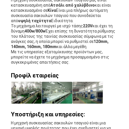
κατασκευασμένη από
Ατσάλι από χαλύβδινο
και είναι
κατασκευασμένο σε
Κίνα
Είναι μια πλήρως αυτόματη
συσκευασία σακουλών τσαγιού που συνοδεύεται
από
υψηλή ταχύτητα
Ειδικότητα.
Το μηχάνημα λειτουργεί με ισχύ τάσης
220V
και έχει τη
δύναμη
400w/800w
Έχει επίσης τη δυνατότητα ρύθμισης
του πλάτους της ταινίας συσκευασίας σύμφωνα με τις
ανάγκες σας, η οποία μπορεί να ρυθμιστεί σε
120mm,
140mm, 160mm, 180mm
και άλλα μεγέθη.
Με τις υπηρεσίες εξατομίκευσης προϊόντων μας,
μπορείτε να έχετε το μηχάνημα προσαρμοσμένο στις
συγκεκριμένες απαιτήσεις σας.
Προφίλ εταιρείας
Υποστήριξη και υπηρεσίες:
Η μηχανή συσκευασίας σακουλών τσαγιού είναι μια
μηχανή υψηλής ποιότητας που έχει σχεδιαστεί για να