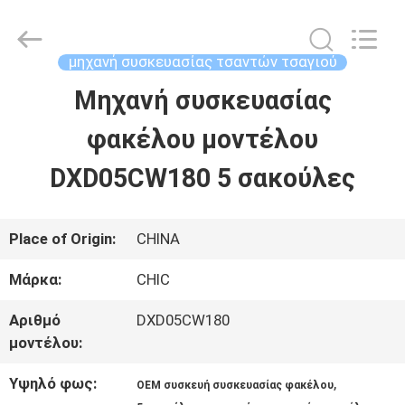
Xian
Yang
Chic
Machinery
μηχανή συσκευασίας τσαντών τσαγιού
Co.,
Ltd..
Μηχανή συσκευασίας
ΣΠΊΤΙ
All
Rights
Reserved.
φακέλου μοντέλου
ΠΡΟΪΌΝΤΑ
DXD05CW180 5 σακούλες
ΣΧΕΤΙΚΆ
Place of Origin:
CHINA
ΜΕ
Μάρκα:
CHIC
ΕΜΆΣ
Αριθμό
DXD05CW180
μοντέλου:
ΕΠΙΣΚΈΨΕΙΣ
Υψηλό φως:
,
OEM συσκευή συσκευασίας φακέλου