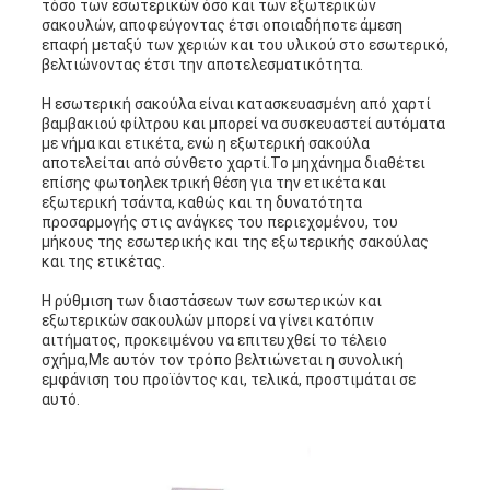
τόσο των εσωτερικών όσο και των εξωτερικών
σακουλών, αποφεύγοντας έτσι οποιαδήποτε άμεση
επαφή μεταξύ των χεριών και του υλικού στο εσωτερικό,
βελτιώνοντας έτσι την αποτελεσματικότητα.
Η εσωτερική σακούλα είναι κατασκευασμένη από χαρτί
βαμβακιού φίλτρου και μπορεί να συσκευαστεί αυτόματα
με νήμα και ετικέτα, ενώ η εξωτερική σακούλα
αποτελείται από σύνθετο χαρτί.Το μηχάνημα διαθέτει
επίσης φωτοηλεκτρική θέση για την ετικέτα και
εξωτερική τσάντα, καθώς και τη δυνατότητα
προσαρμογής στις ανάγκες του περιεχομένου, του
μήκους της εσωτερικής και της εξωτερικής σακούλας
και της ετικέτας.
Η ρύθμιση των διαστάσεων των εσωτερικών και
εξωτερικών σακουλών μπορεί να γίνει κατόπιν
αιτήματος, προκειμένου να επιτευχθεί το τέλειο
σχήμα,Με αυτόν τον τρόπο βελτιώνεται η συνολική
εμφάνιση του προϊόντος και, τελικά, προστιμάται σε
αυτό.