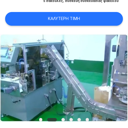
,
ΣΤΟ
5 σακούλες
συσκευή συσκευασίας φακέλου
ΕΡΓΟΣΤΆΣΙΟ
ΚΑΛΎΤΕΡΗ ΤΙΜΉ
ΈΛΕΓΧΟΣ
ΠΟΙΌΤΗΤΑΣ
ΕΠΙΚΟΙΝΩΝΉΣΤΕ
ΜΑΖΊ
ΜΑΣ
ΕΙΔΉΣΕΙΣ