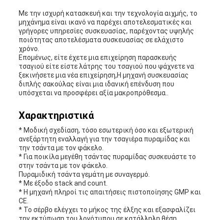
Με την ισχυρή κατασκευή και την τεχνολογία αιχμής, το
μηχάνημα είναι ικανό να παρέχει αποτελεσματικές και
γρήγορες υπηρεσίες συσκευασίας, παρέχοντας υψηλής
ποιότητας αποτελέσματα συσκευασίας σε ελάχιστο
χρόνο.
Επομένως, είτε έχετε μια επιχείρηση παρασκευής
τσαγιού είτε είστε λάτρης του τσαγιού που ψάχνετε να
ξεκινήσετε μια νέα επιχείρηση,Η μηχανή συσκευασίας
διπλής σακούλας είναι μια ιδανική επένδυση που
υπόσχεται να προσφέρει αξία μακροπρόθεσμα..
Χαρακτηριστικά
* Μοδική σχεδίαση, τόσο εσωτερική όσο και εξωτερική
ανεξάρτητη εναλλαγή για την τσαγιέρα πυραμίδας και
την τσάντα με τον φάκελο.
* Για ποικίλα μεγέθη τσάντας πυραμίδας συσκευάστε το
στην τσάντα με τον φάκελο.
Πυραμιδική τσάντα γεμάτη με συναγερμό.
* Με έξοδο stack and count.
* Η μηχανή πληροί τις απαιτήσεις πιστοποίησης GMP και
CE.
* Το σέρβο ελέγχει το μήκος της έλξης και εξασφαλίζει
την εκτύπωση του λογότυπου σε κατάλληλη θέση.