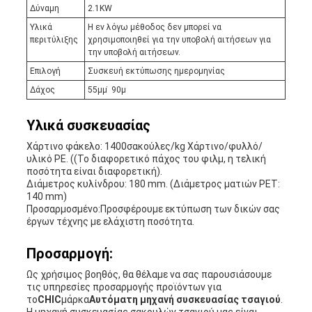
Δύναμη
2.1KW
Υλικά
Η εν λόγω μέθοδος δεν μπορεί να
περιτύλιξης
χρησιμοποιηθεί για την υποβολή αιτήσεων για
την υποβολή αιτήσεων.
Επιλογή
Συσκευή εκτύπωσης ημερομηνίας
Δάχος
55μμ ̇ 90μ
Υλικά συσκευασίας
Χάρτινο φάκελο: 1400σακούλες/kg Χάρτινο/φυλλό/
υλικό PE. ((Το διαφορετικό πάχος του φιλμ, η τελική
ποσότητα είναι διαφορετική).
Διάμετρος κυλίνδρου: 180 mm. (Διάμετρος ματιών PET:
140 mm)
Προσαρμοσμένο:Προσφέρουμε εκτύπωση των δικών σας
έργων τέχνης με ελάχιστη ποσότητα.
Προσαρμογή:
Ως χρήσιμος βοηθός, θα θέλαμε να σας παρουσιάσουμε
τις υπηρεσίες προσαρμογής προϊόντων για
το
CHIC
μάρκα
Αυτόματη μηχανή συσκευασίας τσαγιού
.
Η μηχανή συσκευασίας σακουλών τσαγιού μας είναι