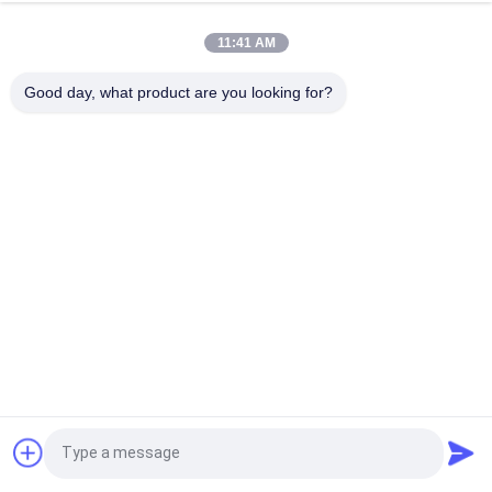
Υπερηχητικό τρίγωνο 200cm ND C60 σταλαγματιάς μηχανών
συσκευασίας τσαντών καφέ
11:41 AM
Αυτόματη πυραμίδα μηχανών συσκευασίας τσαντών τσαγιού
Good day, what product are you looking for?
της PL 2T 20ml τριγώνων
Λαϊκή κατηγορία
Όλα
Πολυ Μηχανή 
Αεροσυμπιεστής 
Συσκευασίας
Βιδών
Μηχανή 
Κενή Μηχανή 
Συσκευασίας Vffs
Συσκευασίας 
Σφραγίδων
Ζαρωμένη Μηχανή 
Μηχανή 
Συσκευασίας 
Συσκευασίας 
Κιβωτίων
Τσαντών Τσαγιού
Αυτόματη 
Αποστηρωμένη 
Αίτηση κράτησης
Κονσερβοποιώντας 
Μηχανή Πλήρωσης 
Μηχανή
Χαρτοκιβωτίων