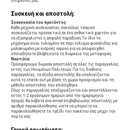
υπηρεσίες μας.
Συσκευή και αποστολή:
Συσκευασία του προϊόντος:
Κάθε μηχανή συσκευασίας σακούλας τσαγιού
συσκευάζεται προσεκτικά σε ένα ανθεκτικό χαρτόνι για
να εξασφαλιστεί η ασφαλή παράδοση.Το ίδιο το
μηχάνημα είναι τυλιγμένο σε περιτύλιγμα φυσαλίδας και
μαλακωμένο με εισροές αφρού για να αποφευχθεί
οποιαδήποτε βλάβη κατά τη διάρκεια της μεταφοράς.
Ναυτιλία:
Προσφέρουμε δωρεάν αποστολή σε όλες τις παραγγελίες
εντός των Ηνωμένων Πολιτειών. Για τις διεθνείς
παραγγελίες, τα έξοδα αποστολής θα υπολογίζονται
κατά το check-out με βάση τη χώρα προορισμού και τη
μέθοδο αποστολής που επιλέχθηκε.
Όλες οι παραγγελίες επεξεργάζονται και αποστέλλονται
εντός 1-2 εργάσιμων ημερών από την ημερομηνία
αγοράς.θα λάβετε ένα email επιβεβαίωσης αποστολής με
αριθμό παρακολούθησης ώστε να μπορείτε να
παρακολουθήσετε το ταξίδι του πακέτου σας μέχρι την
πόρτα σας.
Γενικά ερωτήματα: