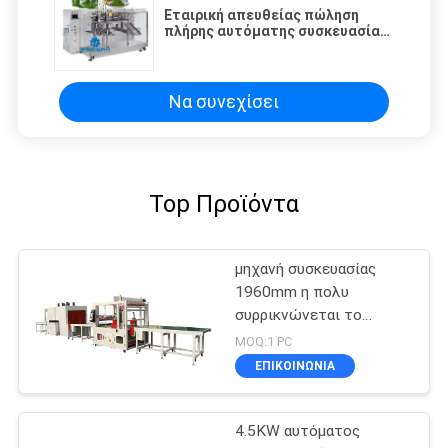
Εταιρική απευθείας πώληση
πλήρης αυτόματης συσκευασίας
συσκευασίας Doypack για γλυκό
ρύζι γάλα σε σκόνη
Να συνεχίσει
Top Προϊόντα
μηχανή συσκευασίας
1960mm η πολυ
συρρικνώνεται το
περικάλυμμα
MOQ:1 PC
ΕΠΙΚΟΙΝΩΝΙΑ
4.5KW αυτόματος