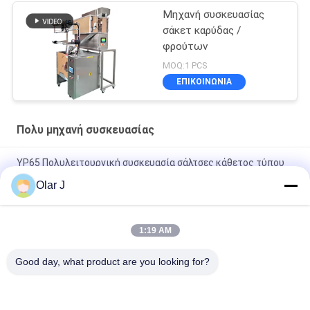
Μηχανή συσκευασίας
σάκετ καρύδας /
φρούτων
MOQ:1 PCS
ΕΠΙΚΟΙΝΩΝΙΑ
Πολυ μηχανή συσκευασίας
YP65 Πολυλειτουργική συσκευασία σάλτσες κάθετος τύπου
σαλάτα σάλτσα παγωτό πακέτο σιλικόνιο λάδι
Olar J
2600W 15KHZ κανονιστική μηχανή συγκόλλησης πλαστικών
MP - 1526B/1518/1530/1532
1:19 AM
Πολυλειτουργικό κάθετο τύπου συσκευαστή κόκκων για
Good day, what product are you looking for?
σοκολάτα φασόλια καρύδια σνακ