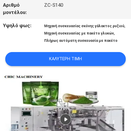
ΣΤΟ
Αριθμό
ZC-S140
μοντέλου:
ΕΡΓΟΣΤΆΣΙΟ
Υψηλό φως:
,
Μηχανή συσκευασίας σκόνης γάλακτος ρυζιού
,
Μηχανή συσκευασίας με πακέτο γλυκών
ΈΛΕΓΧΟΣ
Πλήρως αυτόματη συσκευασία με πακέτο
ΠΟΙΌΤΗΤΑΣ
ΚΑΛΎΤΕΡΗ ΤΙΜΉ
ΕΠΙΚΟΙΝΩΝΉΣΤΕ
ΜΑΖΊ
ΜΑΣ
ΕΙΔΉΣΕΙΣ