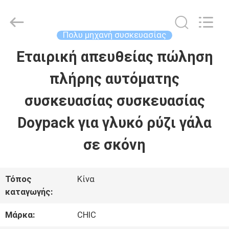
Xian
Yang
Chic
Machinery
Πολυ μηχανή συσκευασίας
Co.,
Ltd..
Εταιρική απευθείας πώληση
ΣΠΊΤΙ
All
Rights
Reserved.
πλήρης αυτόματης
ΠΡΟΪΌΝΤΑ
συσκευασίας συσκευασίας
Doypack για γλυκό ρύζι γάλα
ΣΧΕΤΙΚΆ
σε σκόνη
ΜΕ
ΕΜΆΣ
Τόπος
Κίνα
καταγωγής:
ΕΠΙΣΚΈΨΕΙΣ
Μάρκα:
CHIC