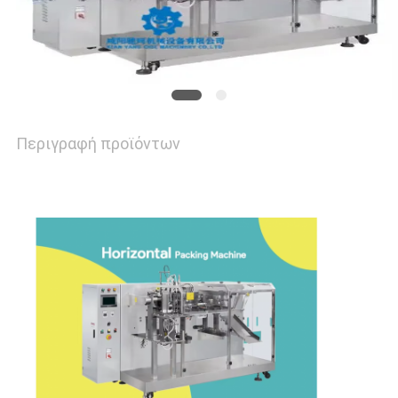
ΥΠΟΘΈΣΕΙΣ
ΖΗΤΉΣΤΕ
ΠΡΟΣΦΟΡΆ
Περιγραφή προϊόντων
SITEMAP
PRIVACY
POLICY