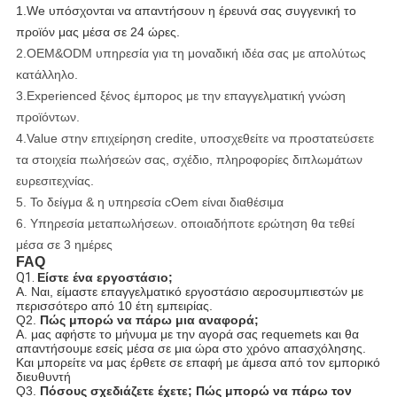
1.We υπόσχονται να απαντήσουν η έρευνά σας συγγενική το
προϊόν μας μέσα σε 24 ώρες.
2.OEM&ODM υπηρεσία για τη μοναδική ιδέα σας με απολύτως
κατάλληλο.
3.Experienced ξένος έμπορος με την επαγγελματική γνώση
προϊόντων.
4.Value στην επιχείρηση credite, υποσχεθείτε να προστατεύσετε
τα στοιχεία πωλήσεών σας, σχέδιο, πληροφορίες διπλωμάτων
ευρεσιτεχνίας.
5. Το δείγμα & η υπηρεσία cOem είναι διαθέσιμα
6. Υπηρεσία μεταπωλήσεων. οποιαδήποτε ερώτηση θα τεθεί
μέσα σε 3 ημέρες
FAQ
Q1.
Είστε ένα εργοστάσιο;
Α. Ναι, είμαστε επαγγελματικό εργοστάσιο αεροσυμπιεστών με
περισσότερο από 10 έτη εμπειρίας.
Q2.
Πώς μπορώ να πάρω μια αναφορά;
Α. μας αφήστε το μήνυμα με την αγορά σας requemets και θα
απαντήσουμε εσείς μέσα σε μια ώρα στο χρόνο απασχόλησης.
Και μπορείτε να μας έρθετε σε επαφή με άμεσα από τον εμπορικό
διευθυντή
Q3.
Πόσους σχεδιάζετε έχετε; Πώς μπορώ να πάρω τον