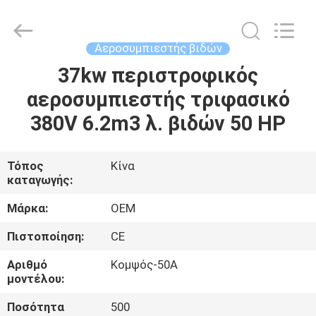
Yang
Chic
Machinery
Co.,
Ltd..
Αεροσυμπιεστής βιδών
All
Rights
37kw περιστροφικός
ΣΠΊΤΙ
Reserved.
αεροσυμπιεστής τριφασικό
ΠΡΟΪΌΝΤΑ
380V 6.2m3 λ. βιδών 50 HP
ΣΧΕΤΙΚΆ
Τόπος
Κίνα
καταγωγής:
ΜΕ
ΕΜΆΣ
Μάρκα:
OEM
Πιστοποίηση:
CE
ΕΠΙΣΚΈΨΕΙΣ
Αριθμό
Κομψός-50A
ΣΤΟ
μοντέλου:
ΕΡΓΟΣΤΆΣΙΟ
Ποσότητα
500