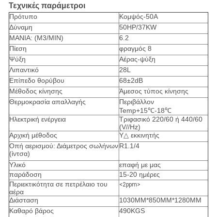
Τεχνικές παράμετροι
Πρότυπο
Κομψός-50A
Δύναμη
50HP/37KW
ΜΑΝΙΑ: (M3/MIN)
6.2
Πίεση
φραγμός 8
Ψύξη
Αέρας-ψύξη
Λιπαντικό
28L
Επίπεδο θορύβου
68±2dB
Μέθοδος κίνησης
Άμεσος τύπος κίνησης
Θερμοκρασία απαλλαγής
Περιβάλλον
Temp+15℃-18℃
Ηλεκτρική ενέργεια
Τριφασικό 220/60 ή 440/60
(V//Hz)
Αρχική μέθοδος
Υ△ εκκινητής
Οπή αερισμού: Διάμετρος σωλήνων
R1.1/4
(ίντσα)
Υλικό
επαφή με μας
παράδοση
15-20 ημέρες
Περιεκτικότητα σε πετρέλαιο του
<2ppm>
αέρα
Διάσταση
1030MM*850MM*1280MM
Καθαρό βάρος
490KGS