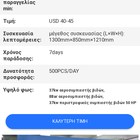
παραγγελίας
min:
ΈΛΕΓΧΟΣ
Τιμή:
USD 40-45
ΠΟΙΌΤΗΤΑΣ
Συσκευασία
μέγεθος συσκευασίας (L×W×H):
λεπτομέρειες:
1300mm×850mm×1210mm
ΕΠΙΚΟΙΝΩΝΉΣΤΕ
Χρόνος
7days
ΜΑΖΊ
παράδοσης:
ΜΑΣ
Δυνατότητα
500PCS/DAY
προσφοράς:
ΕΙΔΉΣΕΙΣ
Υψηλό φως:
,
37kw αεροσυμπιεστής βιδών
,
8Bar αεροσυμπιεστής βιδών
37kw περιστροφικός συμπιεστής βιδών 50 HP
ΥΠΟΘΈΣΕΙΣ
ΚΑΛΎΤΕΡΗ ΤΙΜΉ
ΖΗΤΉΣΤΕ
ΠΡΟΣΦΟΡΆ