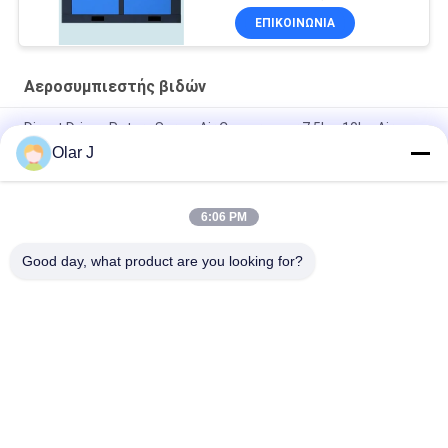
ΕΠΙΚΟΙΝΩΝΙΑ
Αεροσυμπιεστής βιδών
Direct Driven Rotary Screw Air Compressor 7.5kw 10hp Air
Cooling
Olar J
Portable Industrial Screw Compressor 30HP 580KGS Blue
6:06 PM
22kw Drive ζωνών φραγμών αεροσυμπιεστών 30hp 10 βιδών
τριφασικό
Good day, what product are you looking for?
Λαϊκή κατηγορία
Όλα
Πολυ Μηχανή 
Αεροσυμπιεστής 
Συσκευασίας
Βιδών
Μηχανή 
Κενή Μηχανή 
Συσκευασίας Vffs
Συσκευασίας 