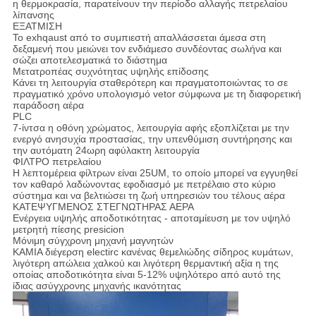
η θερμοκρασία, παρατείνουν την περίοδο αλλαγής πετρελαίου
λίπανσης
ΕΞΑΤΜΙΣΗ
Το exhqaust από το συμπιεστή απαλλάσσεται άμεσα στη
δεξαμενή που μειώνει τον ενδιάμεσο συνδέοντας σωλήνα και
σώζει αποτελεσματικά το διάστημα
Μετατροπέας συχνότητας υψηλής επίδοσης
Κάνει τη λειτουργία σταθερότερη και πραγματοποιώντας το σε
πραγματικό χρόνο υπολογισμό vetor σύμφωνα με τη διαφορετική
παράδοση αέρα
PLC
7-ίντσα η οθόνη χρώματος, λειτουργία αφής εξοπλίζεται με την
ενεργό ανησυχία προστασίας, την υπενθύμιση συντήρησης και
την αυτόματη 24ωρη αφύλακτη λειτουργία
ΦΙΛΤΡΟ πετρελαίου
Η λεπτομέρεια φίλτρων είναι 25UM, το οποίο μπορεί να εγγυηθεί
τον καθαρό λαδώνοντας εφοδιασμό με πετρέλαιο στο κύριο
σύστημα και να βελτιώσει τη ζωή υπηρεσιών του τέλους αέρα
ΚΑΤΕΨΥΓΜΕΝΟΣ ΣΤΕΓΝΩΤΗΡΑΣ ΑΕΡΑ
Ενέργεια υψηλής αποδοτικότητας - αποταμίευση με τον υψηλό
μετρητή πίεσης presicion
Μόνιμη σύγχρονη μηχανή μαγνητών
ΚΑΜΙΑ διέγερση electirc κανένας θεμελιώδης σίδηρος κυμάτων,
λιγότερη απώλεια χαλκού και λιγότερη θερμαντική αξία η της
οποίας αποδοτικότητα είναι 5-12% υψηλότερο από αυτό της
ίδιας ασύγχρονης μηχανής ικανότητας