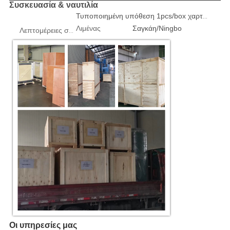
Συσκευασία & ναυτιλία
Τυποποιημένη υπόθεση 1pcs/box χαρτοκιβωτίων ή κοντραπλακέ εξαγωγής
Λιμένας
Σαγκάη/Ningbo
Λεπτομέρειες συσκευασίας
Οι υπηρεσίες μας